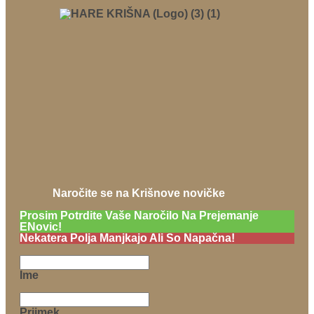
Naročite se na Krišnove novičke
Prosim Potrdite Vaše Naročilo Na Prejemanje
ENovic!
Nekatera Polja Manjkajo Ali So Napačna!
Ime
Priimek