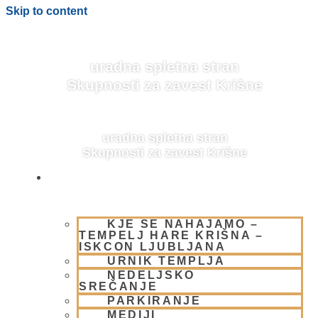
Skip to content
uradna spletna stran
Skupnosti za zavest Krišne
uradna spletna stran
Skupnosti za zavest Krišne
OBIŠČI NAS
KJE SE NAHAJAMO –
NAŠA UČENJA
TEMPELJ HARE KRIŠNA –
ISKCON LJUBLJANA
URNIK TEMPLJA
NEDELJSKO
SREČANJE
PARKIRANJE
MEDIJI