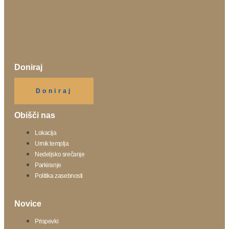
Doniraj
Klikni gumb spodaj.
Doniraj
Obišči nas
Lokacija
Urnik templja
Nedeljsko srečanje
Parkiranje
Politika zasebnosti
Novice
Prispevki