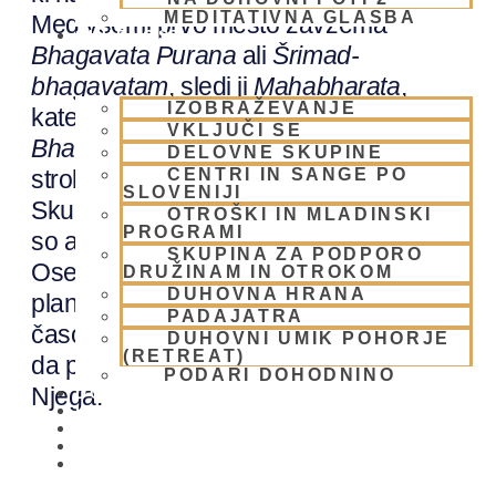
MEDITATIVNA GLASBA
Med vsemi prvo mesto zavzema
SKUPNOST
Bhagavata Purana
ali
Šrimad-
bhagavatam
, sledi ji
Mahabharata
,
IZOBRAŽEVANJE
katere najpomembnejši del je
VKLJUČI SE
Bhagavad-gita
in kot zadnji del
DELOVNE SKUPINE
CENTRI IN SANGE PO
strokovne literature je
Ramayana
.
SLOVENIJI
Skupna tematika vseh navedenih virov
OTROŠKI IN MLADINSKI
PROGRAMI
so aktivnosti Vsevišnje Božanske
SKUPINA ZA PODPORO
Osebnosti, ki se je pojavila na našem
DRUŽINAM IN OTROKOM
DUHOVNA HRANA
planetu v različnih oblikah in različnih
PADAJATRA
časovnih obdobjih. In sicer z namenom,
DUHOVNI UMIK POHORJE
(RETREAT)
da pritegne vsa živa bitja odtujena od
PODARI DOHODNINO
Njega.
DONIRAJ
KOLEDAR
VAŠA VPRAŠANJA
PIŠI NAM
BLOG