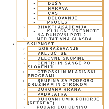
Naše nasledstvo se imenuje
Brahma
DUŠA
Madhva Gaudiya Sampredaja,
ki
NARAVA
temelji na dveh principih. Eden je
ČAS
DELOVANJE
sposobnost filozofsko poraziti
PROCES
prepričanje, da smo vsi bog
BHAKTI AKADEMIJA
KLJUČNE VREDNOTE
(
Mayavada)
in drugi je čaščenje
NA DUHOVNI POTI 2
MEDITATIVNA GLASBA
božanstev. Naša duhovna učenja tako
SKUPNOST
temeljijo na knjigi
Bhagavad-gita –
IZOBRAŽEVANJE
VKLJUČI SE
kakršna je
, ki jo je prvemu živemu,
DELOVNE SKUPINE
Brahmi,
izgovorila sama Vsevišnja
CENTRI IN SANGE PO
SLOVENIJI
Božanska Osebnost
Šri Krišna
.
OTROŠKI IN MLADINSKI
Obravnava pet glavnih tematik z
PROGRAMI
SKUPINA ZA PODPORO
dodatno šesto.
DRUŽINAM IN OTROKOM
DUHOVNA HRANA
PADAJATRA
DUHOVNI UMIK POHORJE
(RETREAT)
Iz spodnje slike lahko vidimo, da ima
PODARI DOHODNINO