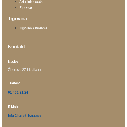
Aktualni dogodki
E-novice
Trgovina
Trgovina Atmarama
Kontakt
Naslov:
Žibertova 27, Ljubljana
Telefon:
01 431 21 24
E-Mail:
info@harekrisna.net