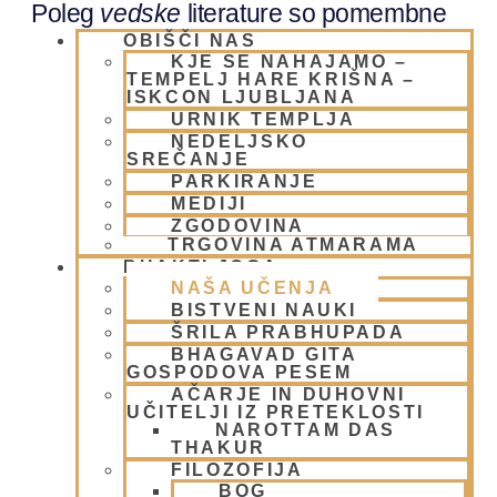
Poleg
vedske
literature so pomembne
tudi avtoritete s svetniškim
OBIŠČI NAS
KJE SE NAHAJAMO –
karakterjem, zato da jo lahko
TEMPELJ HARE KRIŠNA –
ISKCON LJUBLJANA
interpretirajo na pravilen način. V
URNIK TEMPLJA
primeru, da tega ne moremo zagotoviti
NEDELJSKO
SREČANJE
se bodo namreč nedvomno pojavile
PARKIRANJE
štiri človeške pomanjkljivosti kot so
MEDIJI
ZGODOVINA
podvrženost iluziji, delanje napak,
TRGOVINA ATMARAMA
nagnjenost varanja in nepopolni čuti.
BHAKTI JOGA
NAŠA UČENJA
Znanje se mora zato prenašati preko
BISTVENI NAUKI
nasledstva verodostojnih duhovnih
ŠRILA PRABHUPADA
učiteljev; vse od izvorne osebe pa do
BHAGAVAD GITA
GOSPODOVA PESEM
nas.
AČARJE IN DUHOVNI
UČITELJI IZ PRETEKLOSTI
NAROTTAM DAS
THAKUR
FILOZOFIJA
BOG