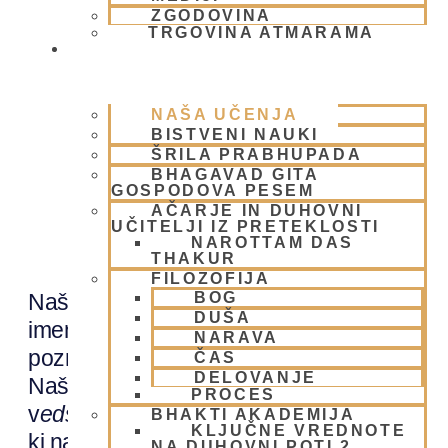
ZGODOVINA
TRGOVINA ATMARAMA
BHAKTI JOGA
NAŠA UČENJA
BISTVENI NAUKI
ŠRILA PRABHUPADA
BHAGAVAD GITA
GOSPODOVA PESEM
AČARJE IN DUHOVNI
Učenja
UČITELJI IZ PRETEKLOSTI
NAROTTAM DAS
THAKUR
FILOZOFIJA
BOG
Naša duhovna pot se strokovno
DUŠA
imenuje
vaišnavizem
, čeprav smo bolj
NARAVA
poznani po petju
Hare Krišna
na ulicah.
ČAS
DELOVANJE
Naša duhovna učenja temeljijo na
PROCES
v
edskih
spisih, predvsem na
Puranah
,
BHAKTI AKADEMIJA
KLJUČNE VREDNOTE
ki nam omogočajo lažje razumevanje.
NA DUHOVNI POTI 2