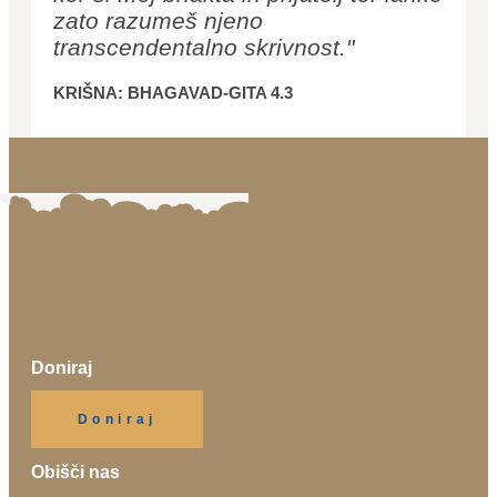
zato razumeš njeno
transcendentalno skrivnost."
KRIŠNA: BHAGAVAD-GITA 4.3
Doniraj
Klikni gumb spodaj.
Doniraj
Obišči nas