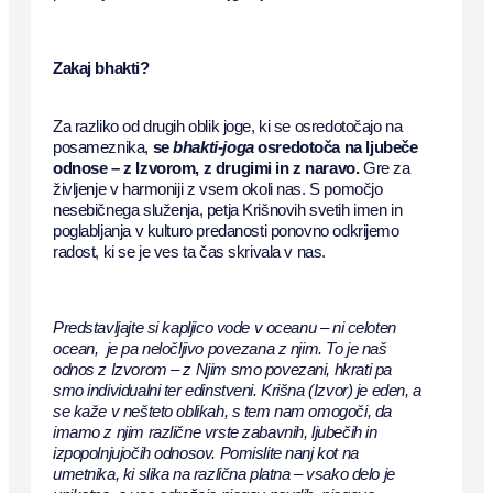
Zakaj bhakti?
Za razliko od drugih oblik joge, ki se osredotočajo na
posameznika,
se
bhakti-joga
osredotoča na ljubeče
odnose – z Izvorom, z drugimi in z naravo.
Gre za
življenje v harmoniji z vsem okoli nas. S pomočjo
nesebičnega služenja, petja Krišnovih svetih imen in
poglabljanja v kulturo predanosti ponovno odkrijemo
radost, ki se je ves ta čas skrivala v nas.
Predstavljajte si kapljico vode v oceanu – ni celoten
ocean, je pa neločljivo povezana z njim. To je naš
odnos z Izvorom – z Njim smo povezani, hkrati pa
smo individualni ter edinstveni. Krišna (Izvor) je eden, a
se kaže v nešteto oblikah, s tem nam omogoči, da
imamo z njim različne vrste zabavnih, ljubečih in
izpopolnjujočih odnosov. Pomislite nanj kot na
umetnika, ki slika na različna platna – vsako delo je