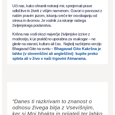
Uči nas, kako ohraniti notranji mir, sprejemati prave
odločitve in živeti z višjim namenom. Govori o povezavi z
našim pravim jazom, iskanju sreče ter osvobajanju od
stresa in dvomov. Je vodnik za iskanje našega
življenjskega poslanstva.
Krišna nas vodi skozi največje življenjske izzive z
modrostjo, ki je praktično uporabna za vsakogar – ne
glede na starost, kulturo ali čas. Najbolj razširjeno verzijo
Bhagavad Gite na svetu –
Bhagavad Gito Kakršna je
lahko (v slovenščini ali angleščini) kupite preko
spleta ali v živo v naši trgovini Atmarama.
"Danes ti razkrivam to znanost o
odnosu živega bitja z Vsevišnjim,
ker si Moj bhakta in prijatelj ter lahko