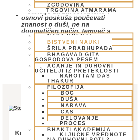
ZGODOVINA
TRGOVINA ATMARAMA
“Gibanje za zavest Krišne v
BHAKTI JOGA
osnovi poskuša poučevati
znanost o duši, ne na
dogmatičen način, temveč s
NAŠA UČENJA
popolnim znanstvenim in
BISTVENI NAUKI
filozofskim razumevanjem.”
ŠRILA PRABHUPADA
BHAGAVAD GITA
GOSPODOVA PESEM
(Šrila Prabhupada)
AČARJE IN DUHOVNI
UČITELJI IZ PRETEKLOSTI
NAROTTAM DAS
THAKUR
FILOZOFIJA
BOG
DUŠA
NARAVA
ČAS
DELOVANJE
PROCES
BHAKTI AKADEMIJA
Kdo smo v resnici?
KLJUČNE VREDNOTE
NA DUHOVNI POTI 2