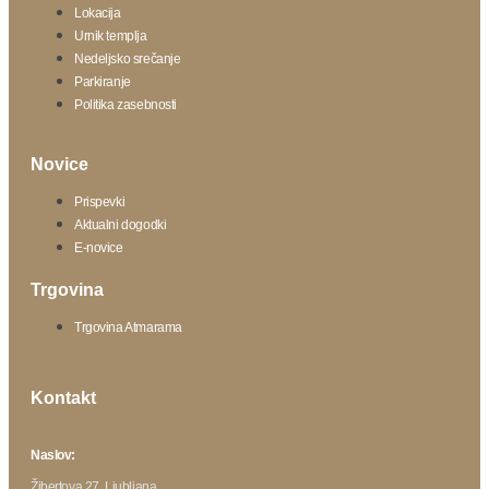
Lokacija
Urnik templja
Nedeljsko srečanje
Parkiranje
Politika zasebnosti
Novice
Prispevki
Aktualni dogodki
E-novice
Trgovina
Trgovina Atmarama
Kontakt
Naslov:
Žibertova 27, Ljubljana