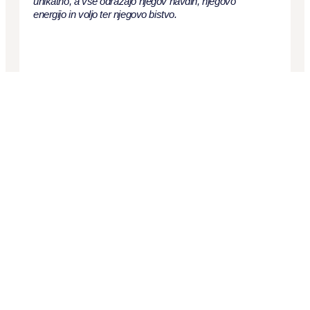
unikatno, a vse odražajo njegov navdih, njegovo
energijo in voljo ter njegovo bistvo.