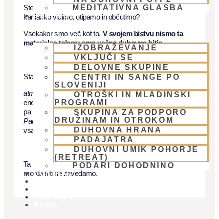
MEDITATIVNA GLASBA
Ste se kdaj vprašali, ali v življenju obstaja več, kot le to,
SKUPNOST
kar lahko vidimo, otipamo in občutimo?
Vsekakor smo več kot to.
V svojem bistvu nismo ta
materialna telesa; smo večna duhovna bitja.
IZOBRAŽEVANJE
VKLJUČI SE
DELOVNE SKUPINE
Starodavna modrost Bhagavad-gite nas uči, da smo
CENTRI IN SANGE PO
SLOVENIJI
atma
– duša; nespremenljiva večna iskra božanske
OTROŠKI IN MLADINSKI
PROGRAMI
energije, ki je začasno nastanjena v fizičnem telesu. Atma
pa na svoji poti ni sama. Na vsakem koraku jo spremlja
SKUPINA ZA PODPORO
DRUŽINAM IN OTROKOM
Paramatma
, Nadduša ali Bog, ki je prisotna v srcu
DUHOVNA HRANA
vsakogar izmed nas, kot ljubeči prijatelj, ki nas vodi.
PADAJATRA
DUHOVNI UMIK POHORJE
(RETREAT)
Ta povezava je tisto, kar v resnici iščemo, čeprav se tega
PODARI DOHODNINO
morda niti ne zavedamo.
DONIRAJ
KOLEDAR
VAŠA VPRAŠANJA
PIŠI NAM
BLOG