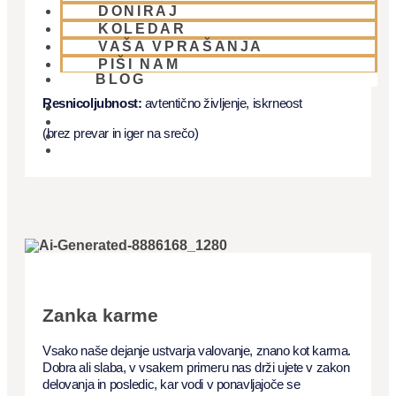
DONIRAJ
Čistost:
čistost telesa, uma in duše, zdravi odnosi
KOLEDAR
(spolnost znotraj zakona)
VAŠA VPRAŠANJA
PIŠI NAM
BLOG
Resnicoljubnost:
avtentično življenje, iskrneost
(brez prevar in iger na srečo)
01 431 21 24
Zanka karme
Vsako naše dejanje ustvarja valovanje, znano kot karma.
Dobra ali slaba, v vsakem primeru nas drži ujete v zakon
delovanja in posledic, kar vodi v ponavljajoče se