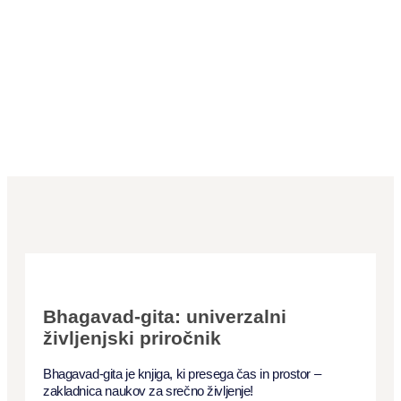
generacije. Nastaja "duhovna družina", ki nas povezuje z nečim
veliko večjim od nas samih!
Guru (duhovni učitelj) je vodnik, ki nas povezuje z božanskim,
osvetljuje duhovne resnice in nam pomaga, da z jasnostjo in
predanostjo napredujemo na poti zavesti Krišne.
Bhagavad-gita: univerzalni
življenjski priročnik
Bhagavad-gita je knjiga, ki presega čas in prostor –
zakladnica naukov za srečno življenje!