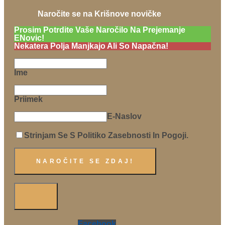
Naročite se na Krišnove novičke
Prosim Potrdite Vaše Naročilo Na Prejemanje
ENovic!
Nekatera Polja Manjkajo Ali So Napačna!
Ime
Priimek
E-Naslov
Strinjam Se S Politiko Zasebnosti In Pogoji.
Facebook