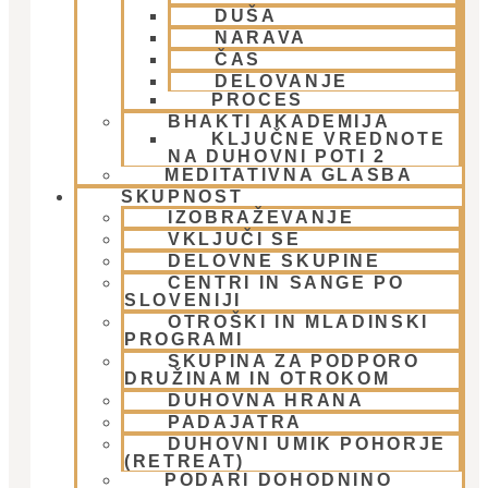
notranjemu miru in izpolnitvi.
DUŠA
NARAVA
ČAS
DELOVANJE
PROCES
BHAKTI AKADEMIJA
KLJUČNE VREDNOTE
NA DUHOVNI POTI 2
MEDITATIVNA GLASBA
SKUPNOST
IZOBRAŽEVANJE
Stebri čistega življenja
VKLJUČI SE
DELOVNE SKUPINE
Sočutje:
sočutje drug do drugega in do živali
CENTRI IN SANGE PO
SLOVENIJI
(nenansilnost in vegetarijanstvo)
OTROŠKI IN MLADINSKI
PROGRAMI
SKUPINA ZA PODPORO
DRUŽINAM IN OTROKOM
Odrekanje:
opuščanje nezdravih navad
DUHOVNA HRANA
PADAJATRA
(opojne substance)
DUHOVNI UMIK POHORJE
(RETREAT)
PODARI DOHODNINO