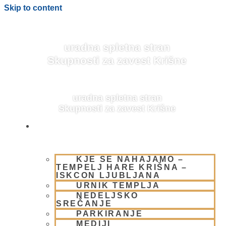
Skip to content
uradna spletna stran
Skupnosti za zavest Krišne
uradna spletna stran
Skupnosti za zavest Krišne
OBIŠČI NAS
KJE SE NAHAJAMO –
BISTVENI NAUKI
TEMPELJ HARE KRIŠNA –
ISKCON LJUBLJANA
URNIK TEMPLJA
NEDELJSKO
SREČANJE
PARKIRANJE
MEDIJI