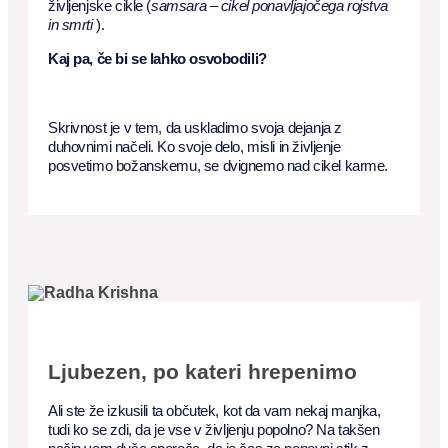
življenjske cikle (
samsara – cikel ponavljajočega rojstva
in smrti
).
Kaj pa, če bi se lahko osvobodili?
Skrivnost je v tem, da uskladimo svoja dejanja z
duhovnimi načeli. Ko svoje delo, misli in življenje
posvetimo božanskemu, se dvignemo nad cikel karme.
Ljubezen, po kateri hrepenimo
Ali ste že izkusili ta občutek, kot da vam nekaj manjka,
tudi ko se zdi, da je vse v življenju popolno? Na takšen