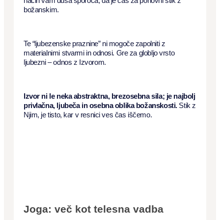
način vam duša sporoča, da je čas za ponovni stik z
božanskim.
Te “ljubezenske praznine” ni mogoče zapolniti z
materialnimi stvarmi in odnosi. Gre za globljo vrsto
ljubezni – odnos z Izvorom.
Izvor ni le neka abstraktna, brezosebna sila; je najbolj
privlačna, ljubeča in osebna oblika božanskosti.
Stik z
Njim, je tisto, kar v resnici ves čas iščemo.
Joga: več kot telesna vadba