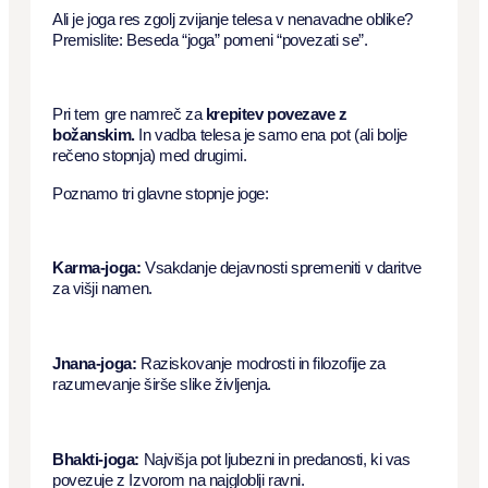
Ali je joga res zgolj zvijanje telesa v nenavadne oblike?
Premislite: Beseda “joga” pomeni “povezati se”.
Pri tem gre namreč za
krepitev povezave z
božanskim.
In vadba telesa je samo ena pot (ali bolje
rečeno stopnja) med drugimi.
Poznamo tri glavne stopnje joge:
Karma-joga:
Vsakdanje dejavnosti spremeniti v daritve
za višji namen.
Jnana-joga:
Raziskovanje modrosti in filozofije za
razumevanje širše slike življenja.
Bhakti-joga:
Najvišja pot ljubezni in predanosti, ki vas
povezuje z Izvorom na najgloblji ravni.