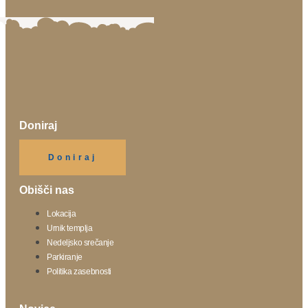
Doniraj
Klikni gumb spodaj.
Doniraj
Obišči nas
Lokacija
Urnik templja
Nedeljsko srečanje
Parkiranje
Politika zasebnosti