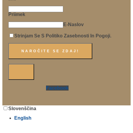
Priimek
E-Naslov
Strinjam Se S Politiko Zasebnosti In Pogoji.
Facebook
Slovenščina
English