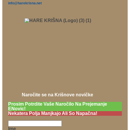
info@harekrisna.net
Naročite se na Krišnove novičke
Prosim Potrdite Vaše Naročilo Na Prejemanje
ENovic!
Nekatera Polja Manjkajo Ali So Napačna!
Ime