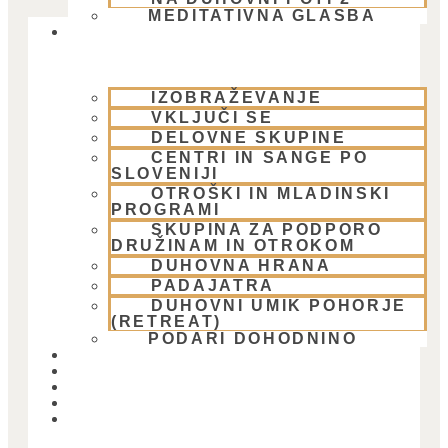
MEDITATIVNA GLASBA
SKUPNOST
IZOBRAŽEVANJE
VKLJUČI SE
DELOVNE SKUPINE
CENTRI IN SANGE PO
SLOVENIJI
OTROŠKI IN MLADINSKI
PROGRAMI
SKUPINA ZA PODPORO
DRUŽINAM IN OTROKOM
DUHOVNA HRANA
Telefon:
PADAJATRA
DUHOVNI UMIK POHORJE
(RETREAT)
PODARI DOHODNINO
DONIRAJ
KOLEDAR
VAŠA VPRAŠANJA
PIŠI NAM
BLOG