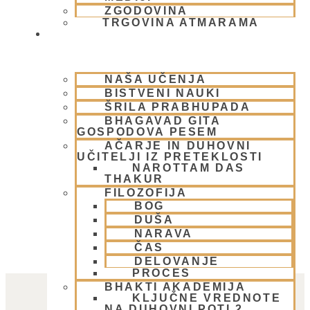
ZGODOVINA
TRGOVINA ATMARAMA
BHAKTI JOGA
NAŠA UČENJA
BISTVENI NAUKI
ŠRILA PRABHUPADA
BHAGAVAD GITA
GOSPODOVA PESEM
AČARJE IN DUHOVNI
UČITELJI IZ PRETEKLOSTI
NAROTTAM DAS
THAKUR
FILOZOFIJA
BOG
DUŠA
NARAVA
ČAS
DELOVANJE
PROCES
BHAKTI AKADEMIJA
KLJUČNE VREDNOTE
NA DUHOVNI POTI 2