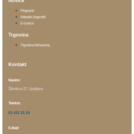
Novice
Prispevki
Aktualni dogodki
E-novice
Trgovina
Trgovina Atmarama
Kontakt
Naslov:
Žibertova 27, Ljubljana
Telefon:
01 431 21 24
E-Mail: