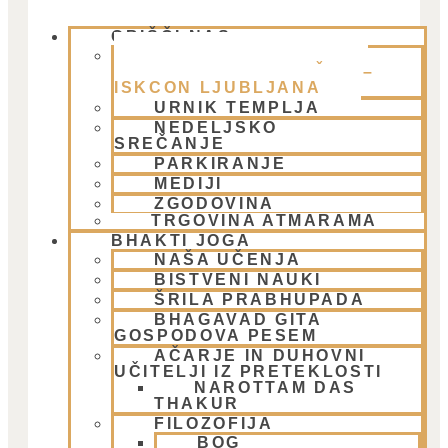
OBIŠČI NAS
(01) 431 21 24
KJE SE NAHAJAMO –
TEMPELJ HARE KRIŠNA –
ISKCON LJUBLJANA
URNIK TEMPLJA
NEDELJSKO
SREČANJE
PARKIRANJE
MEDIJI
ZGODOVINA
TRGOVINA ATMARAMA
BHAKTI JOGA
NAŠA UČENJA
BISTVENI NAUKI
ŠRILA PRABHUPADA
BHAGAVAD GITA
GOSPODOVA PESEM
AČARJE IN DUHOVNI
Email:
UČITELJI IZ PRETEKLOSTI
NAROTTAM DAS
THAKUR
FILOZOFIJA
BOG