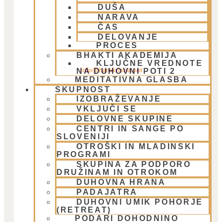
DUŠA
NARAVA
ČAS
DELOVANJE
PROCES
BHAKTI AKADEMIJA
KLJUČNE VREDNOTE
info@harekrisna.net
NA DUHOVNI POTI 2
MEDITATIVNA GLASBA
SKUPNOST
IZOBRAŽEVANJE
VKLJUČI SE
DELOVNE SKUPINE
CENTRI IN SANGE PO
SLOVENIJI
OTROŠKI IN MLADINSKI
PROGRAMI
SKUPINA ZA PODPORO
DRUŽINAM IN OTROKOM
DUHOVNA HRANA
PADAJATRA
DUHOVNI UMIK POHORJE
(RETREAT)
PODARI DOHODNINO