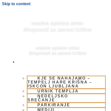
Skip to content
uradna spletna stran
Skupnosti za zavest Krišne
uradna spletna stran
Skupnosti za zavest Krišne
OBIŠČI NAS
KJE SE NAHAJAMO –
BLOG
TEMPELJ HARE KRIŠNA –
ISKCON LJUBLJANA
URNIK TEMPLJA
NEDELJSKO
SREČANJE
PARKIRANJE
MEDIJI