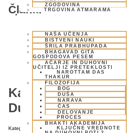
ZGODOVINA
Članki
TRGOVINA ATMARAMA
BHAKTI JOGA
NAŠA UČENJA
BISTVENI NAUKI
ŠRILA PRABHUPADA
BHAGAVAD GITA
GOSPODOVA PESEM
AČARJE IN DUHOVNI
UČITELJI IZ PRETEKLOSTI
NAROTTAM DAS
THAKUR
FILOZOFIJA
Kategorija:
BOG
DUŠA
NARAVA
Duhovni umik
ČAS
DELOVANJE
PROCES
BHAKTI AKADEMIJA
KLJUČNE VREDNOTE
Kategorije
NA DUHOVNI POTI 2