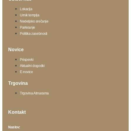
Lokacija
Urnik templja
Nedeljsko srečanje
Parkiranje
Politika zasebnosti
Novice
Prispevki
Aktualni dogodki
E-novice
Trgovina
Trgovina Atmarama
Kontakt
Naslov: