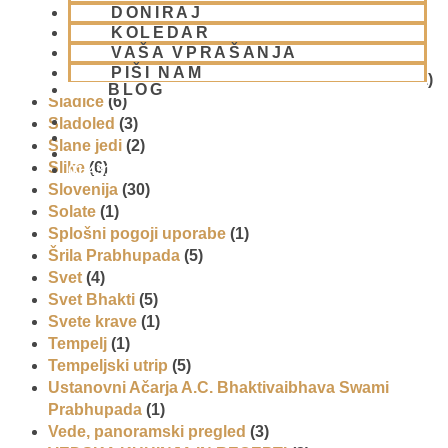
DONIRAJ
Promocija in izobrazevanje
(3)
KOLEDAR
Reportaže
(6)
VAŠA VPRAŠANJA
SEMINARJI IN TEČAJ
(5)
PIŠI NAM
Skupina za podporo družinam in otrokom (CPT)
(1)
BLOG
Sladice
(6)
Sladoled
(3)
Slane jedi
(2)
Slike
(6)
01 431 21 24
Slovenija
(30)
Solate
(1)
Splošni pogoji uporabe
(1)
Šrila Prabhupada
(5)
Svet
(4)
Svet Bhakti
(5)
Svete krave
(1)
Tempelj
(1)
Tempeljski utrip
(5)
Ustanovni Ačarja A.C. Bhaktivaibhava Swami
Prabhupada
(1)
Vede, panoramski pregled
(3)