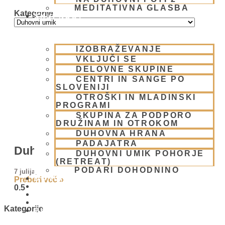
MEDITATIVNA GLASBA
Kategorije
SKUPNOST
IZOBRAŽEVANJE
VKLJUČI SE
DELOVNE SKUPINE
CENTRI IN SANGE PO
SLOVENIJI
OTROŠKI IN MLADINSKI
PROGRAMI
SKUPINA ZA PODPORO
DRUŽINAM IN OTROKOM
DUHOVNA HRANA
PADAJATRA
Duhovni umik 2026
DUHOVNI UMIK POHORJE
(RETREAT)
PODARI DOHODNINO
7 julija, 2026
DONIRAJ
Preberi več »
KOLEDAR
VAŠA VPRAŠANJA
PIŠI NAM
Kategorije
BLOG