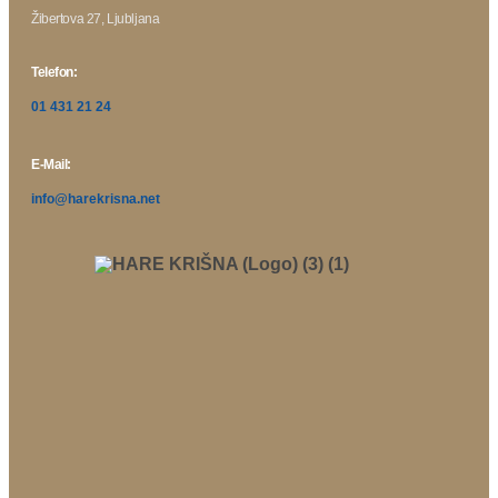
Žibertova 27, Ljubljana
Telefon:
01 431 21 24
E-Mail:
info@harekrisna.net