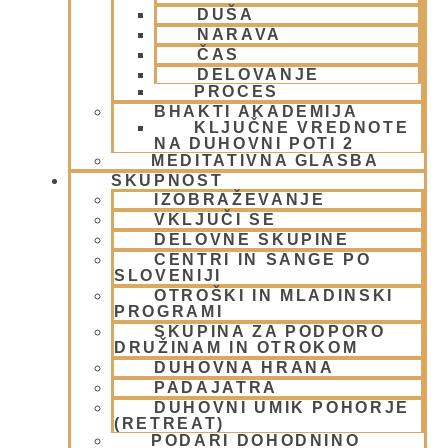
DUŠA
Krišnove inkarnacije
(11)
NARAVA
Meditacija
(9)
ČAS
MORALA IN ETIKA
(5)
DELOVANJE
Napitki – topli
(1)
PROCES
Napovednik
(10)
BHAKTI AKADEMIJA
KLJUČNE VREDNOTE
Nedeljska predavanja in festivali
(1)
NA DUHOVNI POTI 2
Nove knjige
(6)
MEDITATIVNA GLASBA
Novice iz skupnosti
(1)
SKUPNOST
Obiski fakultete – šole
(6)
IZOBRAŽEVANJE
VKLJUČI SE
Padajatra 2008
(12)
DELOVNE SKUPINE
PADAYATRA
(3)
CENTRI IN SANGE PO
Pogosta vprašanja
(2)
SLOVENIJI
Popotovanja
(1)
OTROŠKI IN MLADINSKI
Poučne zgodbe in nauki
(8)
PROGRAMI
Prabhupadovi učenci in ostali
(3)
SKUPINA ZA PODPORO
DRUŽINAM IN OTROKOM
Predavanja
(2)
DUHOVNA HRANA
Predstavitev
(9)
PADAJATRA
Prigrizki
(1)
DUHOVNI UMIK POHORJE
Prireditve
(7)
(RETREAT)
Priti Vardhana das
(1)
PODARI DOHODNINO