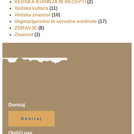
VEDSKA KUHINJA IN RECEPTI
(2)
Vedska kultura
(11)
Vedska znanost
(10)
Vegetarijanstvo in sorodne vrednote
(17)
ZDRAVJE
(8)
Znanost
(3)
Doniraj
Klikni gumb spodaj.
Doniraj
Obišči nas