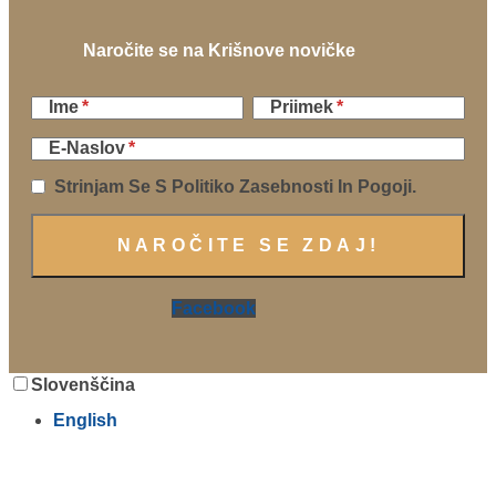
Naročite se na Krišnove novičke
Ime
Priimek
E-Naslov
Strinjam Se S Politiko Zasebnosti In Pogoji.
Facebook
Slovenščina
English