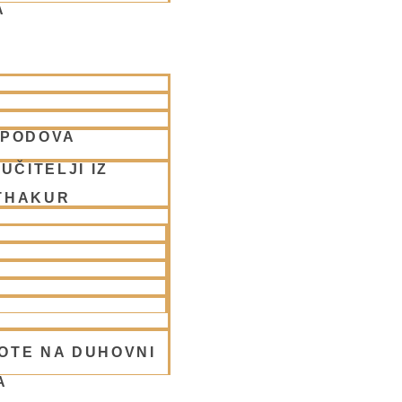
A
SPODOVA
ija
UČITELJI IZ
THAKUR
OTE NA DUHOVNI
A