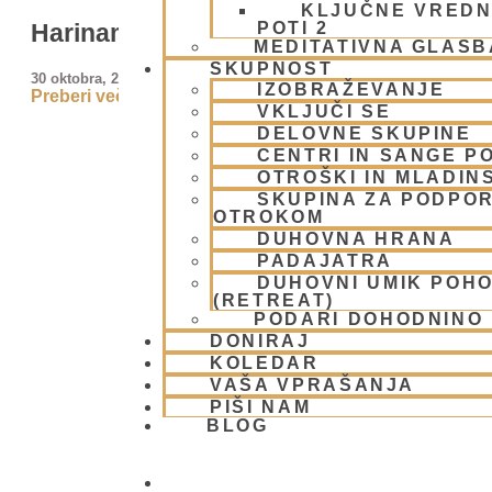
KLJUČNE VREDN
POTI 2
Harinam v Portorožu – video
MEDITATIVNA GLASB
SKUPNOST
30 oktobra, 2010
IZOBRAŽEVANJE
Preberi več »
VKLJUČI SE
DELOVNE SKUPINE
CENTRI IN SANGE PO
OTROŠKI IN MLADIN
SKUPINA ZA PODPOR
OTROKOM
DUHOVNA HRANA
PADAJATRA
DUHOVNI UMIK POH
(RETREAT)
PODARI DOHODNINO
DONIRAJ
KOLEDAR
VAŠA VPRAŠANJA
PIŠI NAM
BLOG