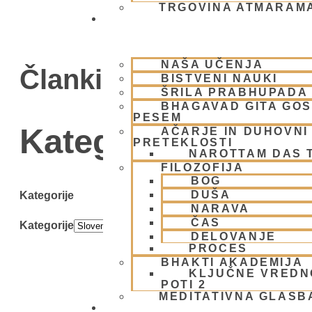
TRGOVINA ATMARAM
BHAKTI JOGA
NAŠA UČENJA
Članki
BISTVENI NAUKI
ŠRILA PRABHUPADA
BHAGAVAD GITA GO
PESEM
Kategorija: Sloven
AČARJE IN DUHOVNI 
PRETEKLOSTI
NAROTTAM DAS 
FILOZOFIJA
BOG
DUŠA
Kategorije
NARAVA
ČAS
Kategorije
DELOVANJE
PROCES
BHAKTI AKADEMIJA
KLJUČNE VREDN
POTI 2
MEDITATIVNA GLASB
SKUPNOST