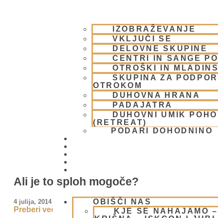
IZOBRAŽEVANJE
VKLJUČI SE
DELOVNE SKUPINE
CENTRI IN SANGE PO
OTROŠKI IN MLADIN
SKUPINA ZA PODPOR
OTROKOM
DUHOVNA HRANA
PADAJATRA
DUHOVNI UMIK POH
(RETREAT)
PODARI DOHODNINO
DONIRAJ
KOLEDAR
VAŠA VPRAŠANJA
PIŠI NAM
BLOG
Ali je to sploh mogoče?
OBIŠČI NAS
4 julija, 2014
Preberi več »
KJE SE NAHAJAMO 