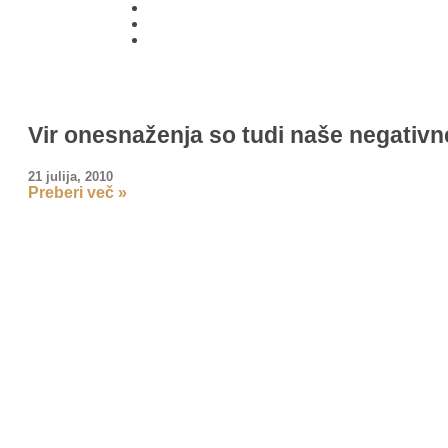
01 431
21 24
Vir onesnaženja so tudi naše negativne
21 julija, 2010
Preberi več »