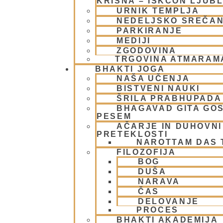
KRIŠNA – ISKCON LJUB
URNIK TEMPLJA
NEDELJSKO SREČA
PARKIRANJE
MEDIJI
ZGODOVINA
TRGOVINA ATMARAM
BHAKTI JOGA
NAŠA UČENJA
BISTVENI NAUKI
ŠRILA PRABHUPADA
BHAGAVAD GITA GO
PESEM
AČARJE IN DUHOVNI 
PRETEKLOSTI
NAROTTAM DAS
FILOZOFIJA
BOG
DUŠA
NARAVA
ČAS
DELOVANJE
PROCES
BHAKTI AKADEMIJA