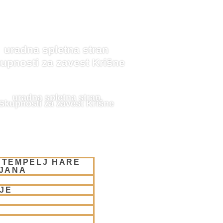
uradna spletna stran
upnosti za zavest Krišne
uradna spletna stran
Skupnosti za zavest Krišne
 TEMPELJ HARE
LJANA
JE