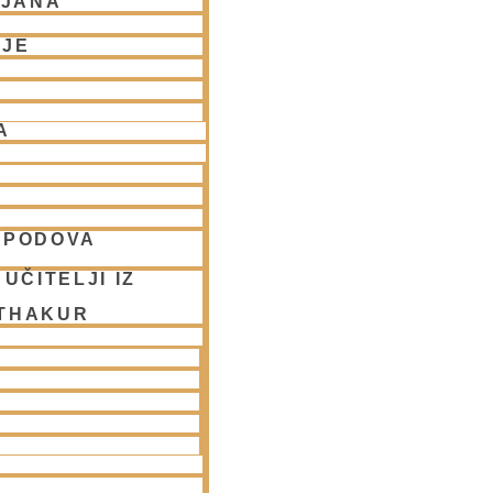
LJANA
NJE
A
SPODOVA
UČITELJI IZ
 THAKUR