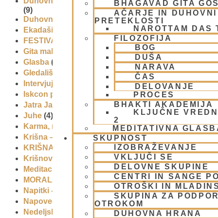
Duhovni učitelj – Šrila Prabhupada
BHAGAVAD GITA GO
(9)
AČARJE IN DUHOVNI 
Duhovni umik
(1)
PRETEKLOSTI
NAROTTAM DAS
Ekadaši
(9)
FILOZOFIJA
FESTIVALI
(10)
BOG
Gita mahatmja
(3)
DUŠA
Glasba
(2)
NARAVA
Gledališke igre
(1)
ČAS
Intervjuji
(8)
DELOVANJE
Iskcon po svetu
(2)
PROCES
BHAKTI AKADEMIJA
Jatra Javornik 2008
(1)
KLJUČNE VREDN
Juhe
(4)
2
Karma, reinkarnacija in bhakti
(8)
MEDITATIVNA GLASB
Krišna – vrhovna božanska oseba
(7)
SKUPNOST
IZOBRAŽEVANJE
KRIŠNA BAZAR
(1)
VKLJUČI SE
Krišnove inkarnacije
(11)
DELOVNE SKUPINE
Meditacija
(9)
CENTRI IN SANGE PO
MORALA IN ETIKA
(5)
OTROŠKI IN MLADIN
Napitki – topli
(1)
SKUPINA ZA PODPOR
Napovednik
(10)
OTROKOM
Nedeljska predavanja in festivali
(1)
DUHOVNA HRANA