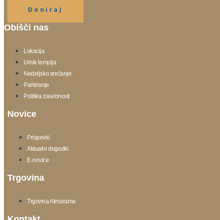
Doniraj
Obišči nas
Lokacija
Urnik templja
Nedeljsko srečanje
Parkiranje
Politika zasebnosti
Novice
Prispevki
Aktualni dogodki
E-novice
Trgovina
Trgovina Atmarama
Kontakt