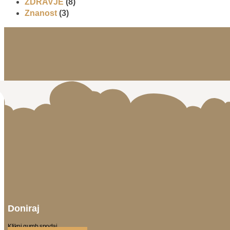
ZDRAVJE
(8)
Znanost
(3)
Doniraj
Klikni gumb spodaj.