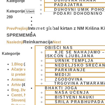
DUHOVNA HRANA
Kategorije
PADAJATRA
DUHOVNI UMIK POHO
Kategorije
PODARI DOHODNINO
269
DONIRAJ
KOLEDAR
VAŠA VPRAŠANJA
Internet global kirtan z NM Krišna 
Prev
Prejšnji
PIŠI NAM
BLOG
SPREMEMBA
Reinkarnacija
Naslednji
Next
OBIŠČI NAS
KJE SE NAHAJAMO –
Kategorije
ISKCON LJUBLJANA
URNIK TEMPLJA
1.Blog
(26)
NEDELJSKO SREČA
Ačarje v sampradaji – duhovni učitelji
PARKIRANJE
iz preteklosti
(9)
MEDIJI
ZGODOVINA
Animacije
(1)
TRGOVINA ATMARAM
Arhiv
(4)
BHAKTI JOGA
Bog, živo bitje in narava
(17)
NAŠA UČENJA
Centri, Nama hatte in sange po
BISTVENI NAUKI
Sloveniji
(1)
ŠRILA PRABHUPADA