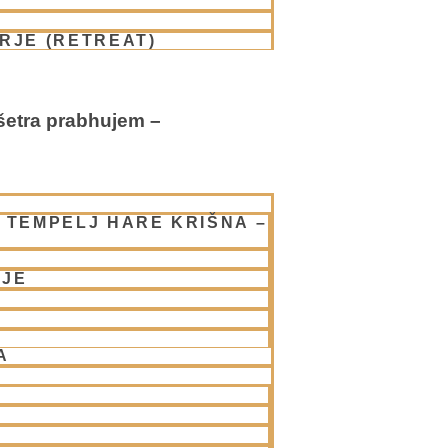
RJE (RETREAT)
Kšetra prabhujem –
 TEMPELJ HARE KRIŠNA –
NJE
A