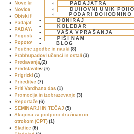
Nove knjige
(6)
PADAJATRA
DUHOVNI UMIK POHO
Novice iz skupnosti
(1)
PODARI DOHODNINO
Obiski fakultete – šole
(6)
DONIRAJ
Padajatra 2008
(12)
KOLEDAR
PADAYATRA
(3)
VAŠA VPRAŠANJA
Pogosta vprašanja
(2)
PIŠI NAM
Popotovanja
(1)
BLOG
Poučne zgodbe in nauki
(8)
Prabhupadovi učenci in ostali
(3)
Predavanja
(2)
01 431 21 24
Predstavitev
(9)
Prigrizki
(1)
Prireditve
(7)
Priti Vardhana das
(1)
Promocija in izobrazevanje
(3)
Reportaže
(6)
SEMINARJI IN TEČAJ
(5)
Skupina za podporo družinam in
otrokom (CPT)
(1)
Sladice
(6)