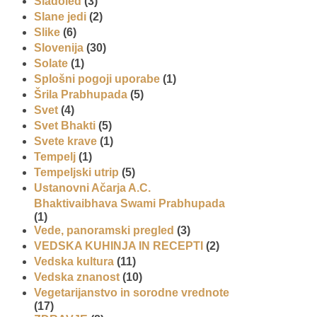
Sladoled
(3)
Slane jedi
(2)
Slike
(6)
Slovenija
(30)
Solate
(1)
Splošni pogoji uporabe
(1)
Šrila Prabhupada
(5)
Svet
(4)
Svet Bhakti
(5)
Svete krave
(1)
Tempelj
(1)
Tempeljski utrip
(5)
Ustanovni Ačarja A.C.
Bhaktivaibhava Swami Prabhupada
(1)
Vede, panoramski pregled
(3)
VEDSKA KUHINJA IN RECEPTI
(2)
Vedska kultura
(11)
Vedska znanost
(10)
Vegetarijanstvo in sorodne vrednote
(17)