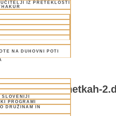
UČITELJI IZ PRETEKLOSTI
THAKUR
OTE NA DUHOVNI POTI
A
harinama v Benetkah-2.d
 SLOVENIJI
SKI PROGRAMI
O DRUŽINAM IN