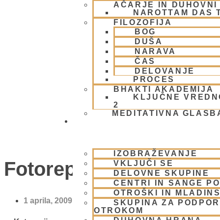
AČARJE IN DUHOVNI 
NAROTTAM DAS 
FILOZOFIJA
BOG
DUŠA
NARAVA
ČAS
DELOVANJE
PROCES
BHAKTI AKADEMIJA
KLJUČNE VREDN
2
MEDITATIVNA GLASB
SKUPNOST
IZOBRAŽEVANJE
Fotoreportaža z maha-
VKLJUČI SE
DELOVNE SKUPINE
CENTRI IN SANGE PO
OTROŠKI IN MLADIN
1 aprila, 2009
SKUPINA ZA PODPOR
OTROKOM