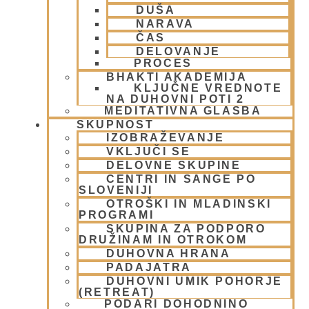
Zdrava zima
DUŠA
NARAVA
11 maja, 2009
ČAS
Preberi več »
DELOVANJE
PROCES
BHAKTI AKADEMIJA
KLJUČNE VREDNOTE
NA DUHOVNI POTI 2
MEDITATIVNA GLASBA
SKUPNOST
IZOBRAŽEVANJE
VKLJUČI SE
DELOVNE SKUPINE
CENTRI IN SANGE PO
SLOVENIJI
OTROŠKI IN MLADINSKI
Govorica telesa
PROGRAMI
SKUPINA ZA PODPORO
DRUŽINAM IN OTROKOM
11 maja, 2009
DUHOVNA HRANA
Preberi več »
PADAJATRA
DUHOVNI UMIK POHORJE
(RETREAT)
PODARI DOHODNINO