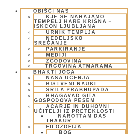
OBIŠČI NAS
KJE SE NAHAJAMO –
TEMPELJ HARE KRIŠNA –
ISKCON LJUBLJANA
URNIK TEMPLJA
Vegetarijanstvo – pot do višjega
NEDELJSKO
cilja
SREČANJE
PARKIRANJE
MEDIJI
11 maja, 2009
Preberi več »
ZGODOVINA
TRGOVINA ATMARAMA
BHAKTI JOGA
NAŠA UČENJA
BISTVENI NAUKI
ŠRILA PRABHUPADA
BHAGAVAD GITA
GOSPODOVA PESEM
AČARJE IN DUHOVNI
UČITELJI IZ PRETEKLOSTI
NAROTTAM DAS
THAKUR
FILOZOFIJA
BOG