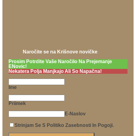
Naročite se na Krišnove novičke
Prosim Potrdite Vaše Naročilo Na Prejemanje
ENovic!
Nekatera Polja Manjkajo Ali So Napačna!
Ime
Priimek
E-Naslov
Strinjam Se S Politiko Zasebnosti In Pogoji.