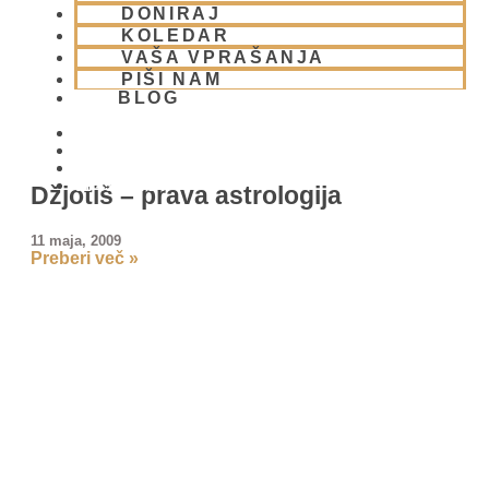
DONIRAJ
KOLEDAR
VAŠA VPRAŠANJA
PIŠI NAM
BLOG
01 431 21 24
Džjotiš – prava astrologija
11 maja, 2009
Preberi več »