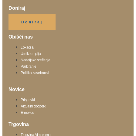
Doniraj
Klikni gumb spodaj.
Doniraj
Obišči nas
Lokacija
Urnik templja
Nedeljsko srečanje
Parkiranje
Politika zasebnosti
Novice
Prispevki
Aktualni dogodki
E-novice
Trgovina
Trgovina Atmarama