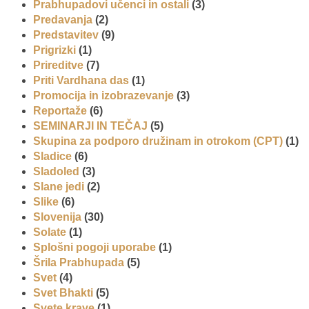
Prabhupadovi učenci in ostali
(3)
Predavanja
(2)
Predstavitev
(9)
Prigrizki
(1)
Prireditve
(7)
Priti Vardhana das
(1)
Promocija in izobrazevanje
(3)
Reportaže
(6)
SEMINARJI IN TEČAJ
(5)
Skupina za podporo družinam in otrokom (CPT)
(1)
Sladice
(6)
Sladoled
(3)
Slane jedi
(2)
Slike
(6)
Slovenija
(30)
Solate
(1)
Splošni pogoji uporabe
(1)
Šrila Prabhupada
(5)
Svet
(4)
Svet Bhakti
(5)
Svete krave
(1)