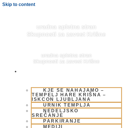
Skip to content
uradna spletna stran
Skupnosti za zavest Krišne
uradna spletna stran
Skupnosti za zavest Krišne
OBIŠČI NAS
KJE SE NAHAJAMO –
BLOG
TEMPELJ HARE KRIŠNA –
ISKCON LJUBLJANA
URNIK TEMPLJA
NEDELJSKO
SREČANJE
PARKIRANJE
MEDIJI