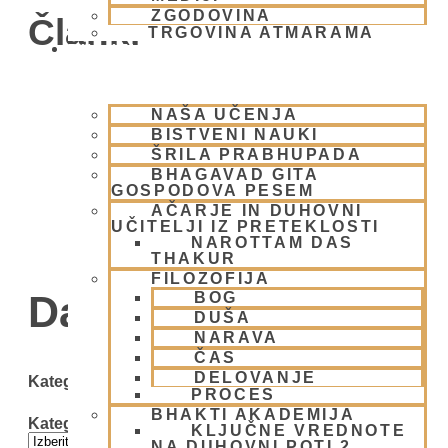
ZGODOVINA
Članki
TRGOVINA ATMARAMA
BHAKTI JOGA
NAŠA UČENJA
BISTVENI NAUKI
ŠRILA PRABHUPADA
BHAGAVAD GITA
GOSPODOVA PESEM
AČARJE IN DUHOVNI
UČITELJI IZ PRETEKLOSTI
NAROTTAM DAS
THAKUR
FILOZOFIJA
Day: 11 maja, 2009
BOG
DUŠA
NARAVA
ČAS
DELOVANJE
Kategorije
PROCES
BHAKTI AKADEMIJA
Kategorije
KLJUČNE VREDNOTE
NA DUHOVNI POTI 2