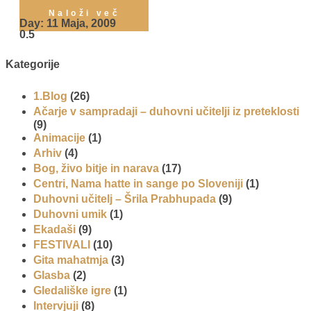
Preberi več »
Naloži več
Day: 11 Maja, 2009
Kategorije
1.Blog
(26)
Ačarje v sampradaji – duhovni učitelji iz preteklosti
(9)
Animacije
(1)
Arhiv
(4)
Bog, živo bitje in narava
(17)
Centri, Nama hatte in sange po Sloveniji
(1)
Duhovni učitelj – Šrila Prabhupada
(9)
Duhovni umik
(1)
Ekadaši
(9)
FESTIVALI
(10)
Gita mahatmja
(3)
Glasba
(2)
Gledališke igre
(1)
Intervjuji
(8)