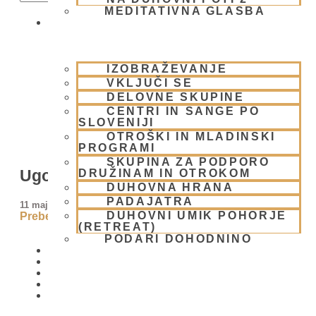
MEDITATIVNA GLASBA
SKUPNOST
IZOBRAŽEVANJE
VKLJUČI SE
DELOVNE SKUPINE
CENTRI IN SANGE PO
SLOVENIJI
OTROŠKI IN MLADINSKI
PROGRAMI
SKUPINA ZA PODPORO
Ugotavljanje osebne konstitucije
DRUŽINAM IN OTROKOM
DUHOVNA HRANA
PADAJATRA
11 maja, 2009
DUHOVNI UMIK POHORJE
Preberi več »
(RETREAT)
PODARI DOHODNINO
DONIRAJ
KOLEDAR
VAŠA VPRAŠANJA
PIŠI NAM
BLOG