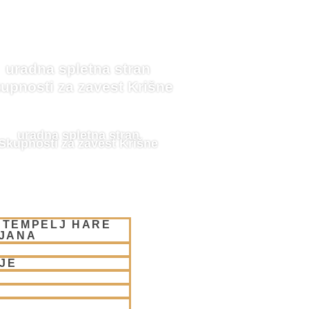
uradna spletna stran
upnosti za zavest Krišne
uradna spletna stran
Skupnosti za zavest Krišne
 TEMPELJ HARE
LJANA
JE