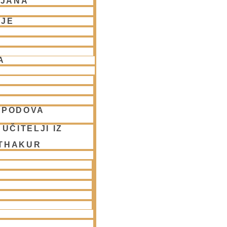
LJANA
NJE
A
SPODOVA
UČITELJI IZ
 THAKUR