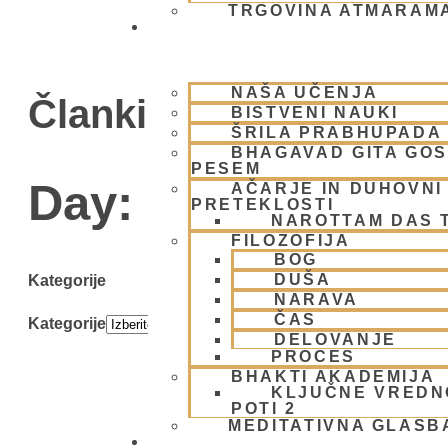
TRGOVINA ATMARAM
BHAKTI JOGA
NAŠA UČENJA
Članki
BISTVENI NAUKI
ŠRILA PRABHUPADA
BHAGAVAD GITA GO
PESEM
Day: 11 maja, 200
AČARJE IN DUHOVNI 
PRETEKLOSTI
NAROTTAM DAS 
FILOZOFIJA
BOG
DUŠA
Kategorije
NARAVA
ČAS
Kategorije
DELOVANJE
PROCES
BHAKTI AKADEMIJA
KLJUČNE VREDN
POTI 2
MEDITATIVNA GLASB
SKUPNOST