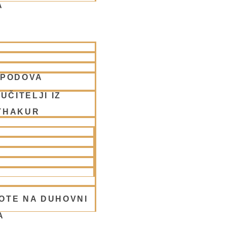
A
SPODOVA
9
UČITELJI IZ
THAKUR
OTE NA DUHOVNI
A