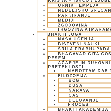
KRIŠNA – ISKCON LJUB
URNIK TEMPLJA
NEDELJSKO SREČA
PARKIRANJE
MEDIJI
ZGODOVINA
TRGOVINA ATMARAM
BHAKTI JOGA
NAŠA UČENJA
BISTVENI NAUKI
ŠRILA PRABHUPADA
BHAGAVAD GITA GO
PESEM
AČARJE IN DUHOVNI 
PRETEKLOSTI
NAROTTAM DAS
FILOZOFIJA
BOG
DUŠA
NARAVA
ČAS
DELOVANJE
PROCES
BHAKTI AKADEMIJA