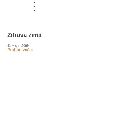
01 431
21 24
Zdrava zima
11 maja, 2009
Preberi več »