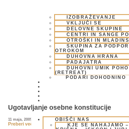
IZOBRAŽEVANJE
VKLJUČI SE
DELOVNE SKUPINE
CENTRI IN SANGE PO
OTROŠKI IN MLADIN
SKUPINA ZA PODPOR
OTROKOM
DUHOVNA HRANA
PADAJATRA
DUHOVNI UMIK POH
(RETREAT)
PODARI DOHODNINO
DONIRAJ
KOLEDAR
VAŠA VPRAŠANJA
PIŠI NAM
BLOG
Ugotavljanje osebne konstitucije
OBIŠČI NAS
11 maja, 2009
Preberi več »
KJE SE NAHAJAMO 