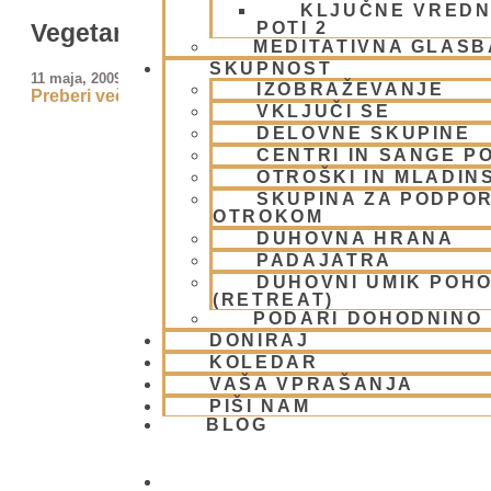
KLJUČNE VREDN
POTI 2
Vegetarijanstvo – pot do višjega cilja
MEDITATIVNA GLASB
SKUPNOST
11 maja, 2009
IZOBRAŽEVANJE
Preberi več »
VKLJUČI SE
DELOVNE SKUPINE
CENTRI IN SANGE PO
OTROŠKI IN MLADIN
SKUPINA ZA PODPOR
OTROKOM
DUHOVNA HRANA
PADAJATRA
DUHOVNI UMIK POH
(RETREAT)
PODARI DOHODNINO
DONIRAJ
KOLEDAR
VAŠA VPRAŠANJA
PIŠI NAM
BLOG