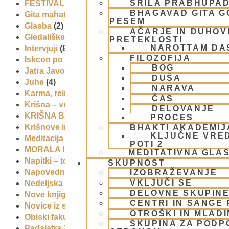
ŠRILA PRABHUPA
FESTIVALI
(10)
BHAGAVAD GITA 
Gita mahatmja
(3)
PESEM
Glasba
(2)
AČARJE IN DUHOVN
Gledališke igre
(1)
PRETEKLOSTI
NAROTTAM DA
Intervjuji
(8)
FILOZOFIJA
Iskcon po svetu
(2)
BOG
Jatra Javornik 2008
(1)
DUŠA
Juhe
(4)
NARAVA
Karma, reinkarnacija in bhakti
(8)
ČAS
Krišna – vrhovna božanska oseba
(7)
DELOVANJE
KRIŠNA BAZAR
(1)
PROCES
Krišnove inkarnacije
(11)
BHAKTI AKADEMIJ
KLJUČNE VRE
Meditacija
(9)
POTI 2
MORALA IN ETIKA
(5)
MEDITATIVNA GLA
Napitki – topli
(1)
SKUPNOST
Napovednik
(10)
IZOBRAŽEVANJE
VKLJUČI SE
Nedeljska predavanja in festivali
(1)
DELOVNE SKUPIN
Nove knjige
(6)
CENTRI IN SANGE 
Novice iz skupnosti
(1)
OTROŠKI IN MLAD
Obiski fakultete – šole
(6)
SKUPINA ZA PODP
Padajatra 2008
(12)