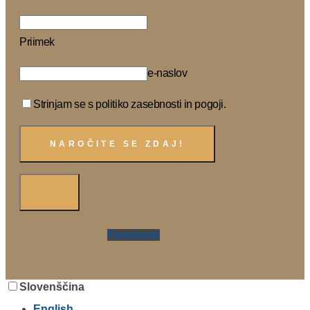
Priimek
e-naslov
Strinjam se s politiko zasebnosti in pogoji.
Facebook
Slovenščina
English