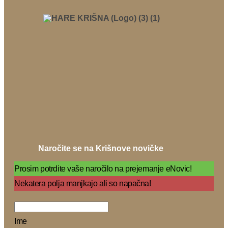
Naročite se na Krišnove novičke
Prosim potrdite vaše naročilo na prejemanje eNovic!
Nekatera polja manjkajo ali so napačna!
Ime