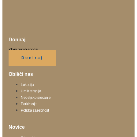
Doniraj
Klikni gumb spodaj.
Doniraj
Obišči nas
Lokacija
Urnik templja
Nedeljsko srečanje
Parkiranje
Politika zasebnosti
Novice