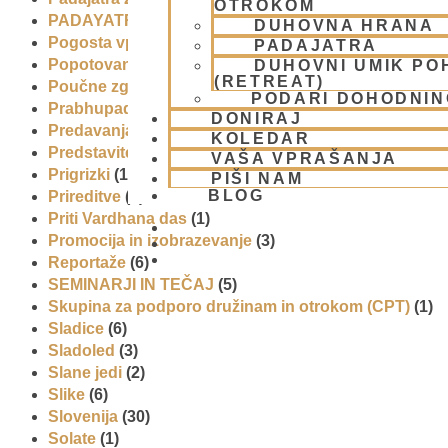
OTROKOM
PADAYATRA
(3)
DUHOVNA HRANA
Pogosta vprašanja
(2)
PADAJATRA
Popotovanja
(1)
DUHOVNI UMIK PO
(RETREAT)
Poučne zgodbe in nauki
(8)
PODARI DOHODNIN
Prabhupadovi učenci in ostali
(3)
DONIRAJ
Predavanja
(2)
KOLEDAR
Predstavitev
(9)
VAŠA VPRAŠANJA
Prigrizki
(1)
PIŠI NAM
BLOG
Prireditve
(7)
Priti Vardhana das
(1)
Promocija in izobrazevanje
(3)
01 431 21 24
Reportaže
(6)
SEMINARJI IN TEČAJ
(5)
Skupina za podporo družinam in otrokom (CPT)
(1)
Sladice
(6)
Sladoled
(3)
Slane jedi
(2)
Slike
(6)
Slovenija
(30)
Solate
(1)