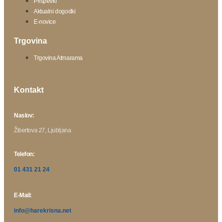
Prispevki
Aktualni dogodki
E-novice
Trgovina
Trgovina Atmarama
Kontakt
Naslov:
Žibertova 27, Ljubljana
Telefon:
01 431 21 24
E-Mail:
info@harekrisna.net