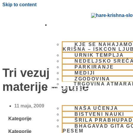
Skip to content
OBIŠČI NAS
KJE SE NAHAJAMO
KRIŠNA – ISKCON LJU
URNIK TEMPLJA
NEDELJSKO SREČ
PARKIRANJE
Tri vezujoče sile
MEDIJI
ZGODOVINA
materije – gune
TRGOVINA ATMAR
BHAKTI JOGA
11 maja, 2009
NAŠA UČENJA
BISTVENI NAUKI
Kategorije
ŠRILA PRABHUPA
BHAGAVAD GITA G
PESEM
Kategorije