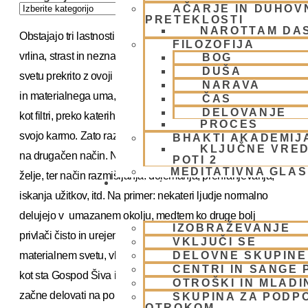
AČARJE IN DUHOVN
PRETEKLOSTI
NAROTTAM DA
Obstajajo tri lastnosti (gune) materialne narave, in sicer
FILOZOFIJA
vrlina, strast in neznanje. Ko je živo bitje v materialnem
BOG
DUŠA
svetu prekrito z ovoji lažnega ega, materialne inteligence
NARAVA
in materialnega uma, lastnosti materialne narave delujejo
ČAS
DELOVANJE
kot filtri, preko katerih živo bitje doživlja stvari glede na
PROCES
svojo karmo. Zato različna živa bitja dojamejo isto okolje
BHAKTI AKADEMIJ
KLJUČNE VRED
na drugačen način. Na te lastnosti so vezani koncepti,
POTI 2
MEDITATIVNA GLA
želje, ter način razmišljanja, dojemanja, prehranjevanja,
SKUPNOST
iskanja užitkov, itd. Na primer: nekateri ljudje normalno
delujejo v umazanem okolju, medtem ko druge bolj
IZOBRAŽEVANJE
privlači čisto in urejeno. Te stvari veljajo za vsa živa bitja v
VKLJUČI SE
materialnem svetu, vključno z velikimi upravitelji vesolja,
DELOVNE SKUPINE
CENTRI IN SANGE 
kot sta Gospod Šiva in Gospod Brahma. Samo oseba, ki
OTROŠKI IN MLADI
začne delovati na popolnoma duhovni ravni, se lahko
SKUPINA ZA PODP
OTROKOM