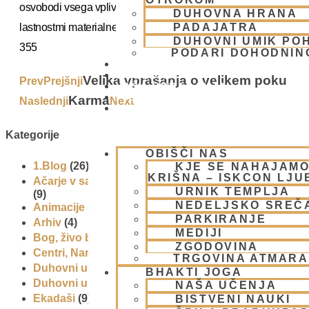
osvobodi vsega vpliva materialne narave, vključno z
DUHOVNA HRANA
lastnostmi materialne narave.
PADAJATRA
DUHOVNI UMIK PO
355
PODARI DOHODNIN
DONIRAJ
KOLEDAR
Velika vprašanja o velikem poku
Prev
Prejšnji
VAŠA VPRAŠANJA
PIŠI NAM
Karma
Naslednji
Next
BLOG
Kategorije
OBIŠČI NAS
1.Blog
(26)
KJE SE NAHAJAMO
KRIŠNA – ISKCON LJ
Ačarje v sampradaji – duhovni učitelji iz preteklosti
URNIK TEMPLJA
(9)
NEDELJSKO SREČ
Animacije
(1)
PARKIRANJE
Arhiv
(4)
MEDIJI
Bog, živo bitje in narava
(17)
ZGODOVINA
Centri, Nama hatte in sange po Sloveniji
(1)
TRGOVINA ATMAR
Duhovni učitelj – Šrila Prabhupada
(9)
BHAKTI JOGA
Duhovni umik
(1)
NAŠA UČENJA
Ekadaši
(9)
BISTVENI NAUKI