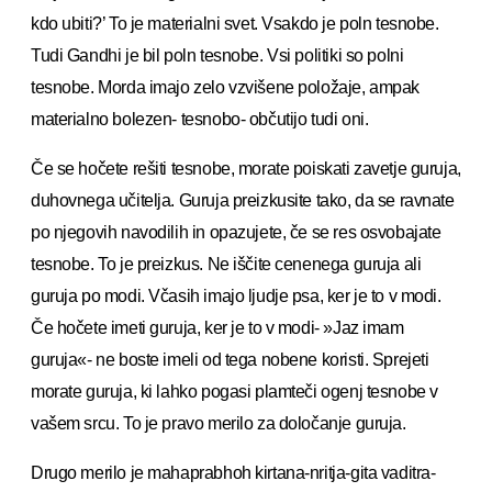
kdo ubiti?’ To je materialni svet. Vsakdo je poln tesnobe.
Tudi Gandhi je bil poln tesnobe. Vsi politiki so polni
tesnobe. Morda imajo zelo vzvišene položaje, ampak
materialno bolezen- tesnobo- občutijo tudi oni.
Če se hočete rešiti tesnobe, morate poiskati zavetje guruja,
duhovnega učitelja. Guruja preizkusite tako, da se ravnate
po njegovih navodilih in opazujete, če se res osvobajate
tesnobe. To je preizkus. Ne iščite cenenega guruja ali
guruja po modi. Včasih imajo ljudje psa, ker je to v modi.
Če hočete imeti guruja, ker je to v modi- »Jaz imam
guruja«- ne boste imeli od tega nobene koristi. Sprejeti
morate guruja, ki lahko pogasi plamteči ogenj tesnobe v
vašem srcu. To je pravo merilo za določanje guruja.
Drugo merilo je mahaprabhoh kirtana-nritja-gita vaditra-