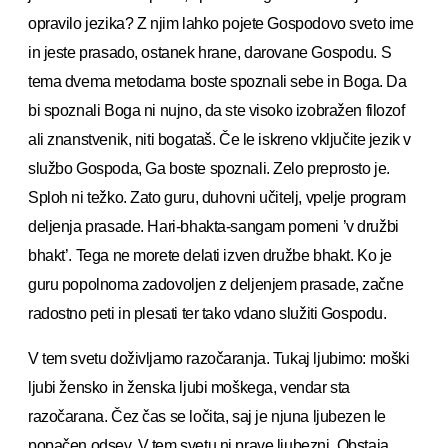
opravilo jezika? Z njim lahko pojete Gospodovo sveto ime
in jeste prasado, ostanek hrane, darovane Gospodu. S
tema dvema metodama boste spoznali sebe in Boga. Da
bi spoznali Boga ni nujno, da ste visoko izobražen filozof
ali znanstvenik, niti bogataš. Če le iskreno vključite jezik v
službo Gospoda, Ga boste spoznali. Zelo preprosto je.
Sploh ni težko. Zato guru, duhovni učitelj, vpelje program
deljenja prasade. Hari-bhakta-sangam pomeni ’v družbi
bhakt’. Tega ne morete delati izven družbe bhakt. Ko je
guru popolnoma zadovoljen z deljenjem prasade, začne
radostno peti in plesati ter tako vdano služiti Gospodu.
V tem svetu doživljamo razočaranja. Tukaj ljubimo: moški
ljubi žensko in ženska ljubi moškega, vendar sta
razočarana. Čez čas se ločita, saj je njuna ljubezen le
popačen odsev. V tem svetu ni prave ljubezni. Obstaja