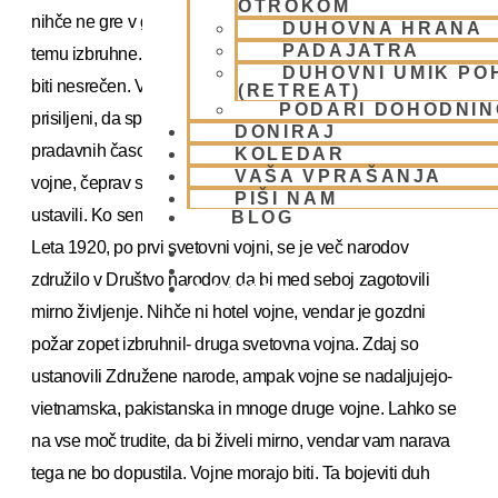
OTROKOM
nihče ne gre v gozd, da bi zanetil požar, vendar požar kljub
DUHOVNA HRANA
PADAJATRA
temu izbruhne. Prav tako nihče v materialnem svetu ne želi
DUHOVNI UMIK PO
biti nesrečen. Vsi poskušamo biti srečni, vendar smo
(RETREAT)
PODARI DOHODNIN
prisiljeni, da sprejmemo nesrečo. V materialnem svetu od
DONIRAJ
pradavnih časov pa do danes potekajo vojne, svetovne
KOLEDAR
VAŠA VPRAŠANJA
vojne, čeprav so si ljudje izmislili različne načine, da bi jih
PIŠI NAM
ustavili. Ko sem bil mlad, je obstajalo Društvo narodov.
BLOG
Leta 1920, po prvi svetovni vojni, se je več narodov
združilo v Društvo narodov, da bi med seboj zagotovili
01 431 21 24
mirno življenje. Nihče ni hotel vojne, vendar je gozdni
požar zopet izbruhnil- druga svetovna vojna. Zdaj so
ustanovili Združene narode, ampak vojne se nadaljujejo-
vietnamska, pakistanska in mnoge druge vojne. Lahko se
na vse moč trudite, da bi živeli mirno, vendar vam narava
tega ne bo dopustila. Vojne morajo biti. Ta bojeviti duh