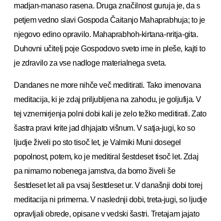
madjan-manaso rasena. Druga značilnost guruja je, da s
petjem vedno slavi Gospoda Čaitanjo Mahaprabhuja; to je
njegovo edino opravilo. Mahaprabhoh-kirtana-nritja-gita.
Duhovni učitelj poje Gospodovo sveto ime in pleše, kajti to
je zdravilo za vse nadloge materialnega sveta.
Dandanes ne more nihče več meditirati. Tako imenovana
meditacija, ki je zdaj priljubljena na zahodu, je goljufija. V
tej vznemirjenja polni dobi kali je zelo težko meditirati. Zato
šastra pravi krite jad dhjajato višnum. V satja-jugi, ko so
ljudje živeli po sto tisoč let, je Valmiki Muni dosegel
popolnost, potem, ko je meditiral šestdeset tisoč let. Zdaj
pa nimamo nobenega jamstva, da bomo živeli še
šestdeset let ali pa vsaj šestdeset ur. V današnji dobi torej
meditacija ni primerna. V naslednji dobi, treta-jugi, so ljudje
opravljali obrede, opisane v vedski šastri. Tretajam jajato