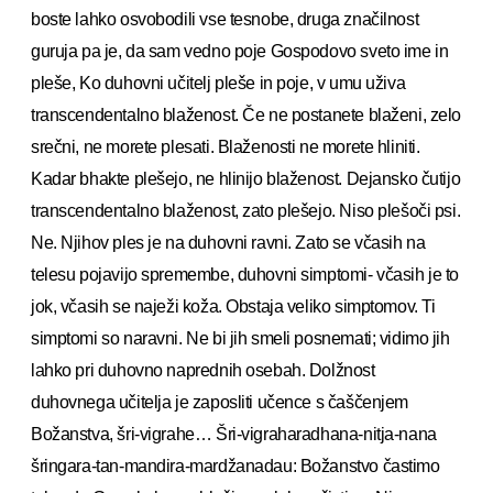
boste lahko osvobodili vse tesnobe, druga značilnost
guruja pa je, da sam vedno poje Gospodovo sveto ime in
pleše, Ko duhovni učitelj pleše in poje, v umu uživa
transcendentalno blaženost. Če ne postanete blaženi, zelo
srečni, ne morete plesati. Blaženosti ne morete hliniti.
Kadar bhakte plešejo, ne hlinijo blaženost. Dejansko čutijo
transcendentalno blaženost, zato plešejo. Niso plešoči psi.
Ne. Njihov ples je na duhovni ravni. Zato se včasih na
telesu pojavijo spremembe, duhovni simptomi- včasih je to
jok, včasih se naježi koža. Obstaja veliko simptomov. Ti
simptomi so naravni. Ne bi jih smeli posnemati; vidimo jih
lahko pri duhovno naprednih osebah. Dolžnost
duhovnega učitelja je zaposliti učence s čaščenjem
Božanstva, šri-vigrahe… Šri-vigraharadhana-nitja-nana
šringara-tan-mandira-mardžanadau: Božanstvo častimo