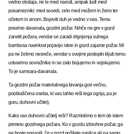
vedno obstaja, ne le med narodi, ampak tudi med
posamezniki: med sosedi, celo med možem in ženo ter
očetom in sinom. Bojeviti duh je vedno v nas. Temu
pravimo davanala, gozdni požar. Nihče ne gre v gozd
zanetit požara, vendar se zaradi drgnjenja suhega
bambusa naenkrat pojavijo iskre in gozd zajame požar. Mi
pa ne želimo nesreče, vendar s svojimi postopki kljub temu
ustvarimo sovražnike in se zato bojujemo in vojskujemo.
To je samsara-davanala.
Ta gozdni požar materialnega bivanja gori večno,
pooblaščena oseba, ki vas lahko reši tega ognja, pa je
guru, duhovni učitelj.
Kako vas duhovni učitelj reši? Razmislimo o tem ob istem
primeru gozdnega požara. Ko v gozdu izbruhne požar, ga
ne boste pogasili, če v gozd pošljete gasilce ali pa samo