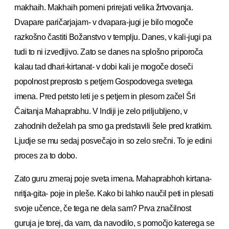
makhaih. Makhaih pomeni prirejati velika žrtvovanja.
Dvapare paričarjajam- v dvapara-jugi je bilo mogoče
razkošno častiti Božanstvo v templju. Danes, v kali-jugi pa
tudi to ni izvedljivo. Zato se danes na splošno priporoča
kalau tad dhari-kirtanat- v dobi kali je mogoče doseči
popolnost preprosto s petjem Gospodovega svetega
imena. Pred petsto leti je s petjem in plesom začel Šri
Čaitanja Mahaprabhu. V Indiji je zelo priljubljeno, v
zahodnih deželah pa smo ga predstavili šele pred kratkim.
Ljudje se mu sedaj posvečajo in so zelo srečni. To je edini
proces za to dobo.
Zato guru zmeraj poje sveta imena. Mahaprabhoh kirtana-
nritja-gita- poje in pleše. Kako bi lahko naučil peti in plesati
svoje učence, če tega ne dela sam? Prva značilnost
guruja je torej, da vam, da navodilo, s pomočjo katerega se