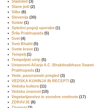
Sladoled
(3)
Slane jedi
(2)
Slike
(6)
Slovenija
(30)
Solate
(1)
Splošni pogoji uporabe
(1)
Šrila Prabhupada
(5)
Svet
(4)
Svet Bhakti
(5)
Svete krave
(1)
Tempelj
(1)
Tempeljski utrip
(5)
Ustanovni Ačarja A.C. Bhaktivaibhava Swami
Prabhupada
(1)
Vede, panoramski pregled
(3)
VEDSKA KUHINJA IN RECEPTI
(2)
Vedska kultura
(11)
Vedska znanost
(10)
Vegetarijanstvo in sorodne vrednote
(17)
ZDRAVJE
(8)
Znanost
(3)