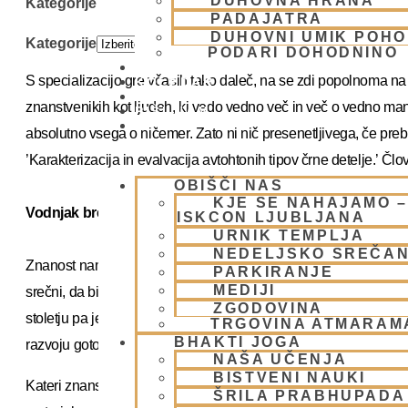
DUHOVNA HRANA
Kategorije
PADAJATRA
DUHOVNI UMIK POHO
Kategorije
PODARI DOHODNINO
DONIRAJ
S specializacijo gre včasih tako daleč, na se zdi popolnoma 
KOLEDAR
VAŠA VPRAŠANJA
znanstvenikih kot ljudeh, ki vedo vedno več in več o vedno m
PIŠI NAM
BLOG
absolutno vsega o ničemer. Zato ni nič presenetljivega, če pr
’Karakterizacija in evalvacija avtohtonih tipov črne detelje.’ Čl
OBIŠČI NAS
KJE SE NAHAJAMO –
Vodnjak brez dna
ISKCON LJUBLJANA
URNIK TEMPLJA
NEDELJSKO SREČA
Znanost nam bi naj pomagala razumeti svet in same sebe, da bi se
PARKIRANJE
MEDIJI
srečni, da bi živeli v materialnem blagostanju ter raz,melis misel
ZGODOVINA
stoletju pa je opaziti, da se znanost razvija v popolnoma druga
TRGOVINA ATMARAM
BHAKTI JOGA
razvoju gotovo ni neumestno trditi, da je postala sama sebi na
NAŠA UČENJA
BISTVENI NAUKI
Kateri znanstvenik se resno sprašuje o svojem pravem jazu, o s
ŠRILA PRABHUPADA