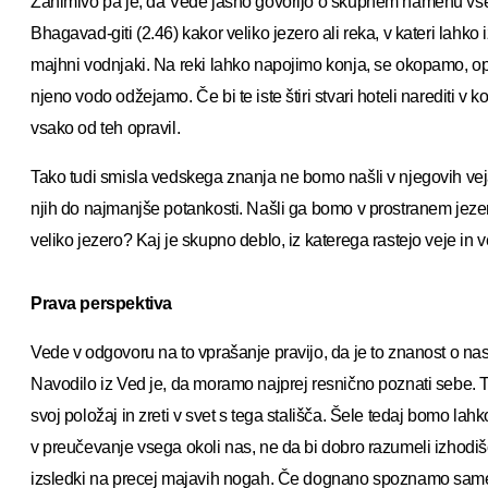
Zanimivo pa je, da Vede jasno govorijo o skupnem namenu vse
Bhagavad-giti (2.46) kakor veliko jezero ali reka, v kateri lahk
majhni vodnjaki. Na reki lahko napojimo konja, se okopamo, o
njeno vodo odžejamo. Če bi te iste štiri stvari hoteli narediti v k
vsako od teh opravil.
Tako tudi smisla vedskega znanja ne bomo našli v njegovih vej
njih do najmanjše potankosti. Našli ga bomo v prostranem jezer
veliko jezero? Kaj je skupno deblo, iz katerega rastejo veje i
Prava perspektiva
Vede v odgovoru na to vprašanje pravijo, da je to znanost o 
Navodilo iz Ved je, da moramo najprej resnično poznati sebe.
svoj položaj in zreti v svet s tega stališča. Šele tedaj bomo lahk
v preučevanje vsega okoli nas, ne da bi dobro razumeli izhodi
izsledki na precej majavih nogah. Če dognano spoznamo same