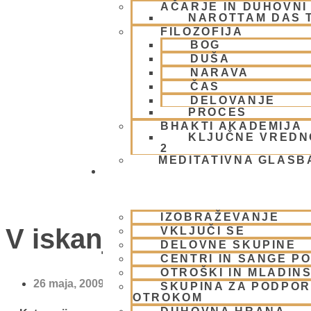
AČARJE IN DUHOVNI 
NAROTTAM DAS 
FILOZOFIJA
BOG
DUŠA
NARAVA
ČAS
DELOVANJE
PROCES
BHAKTI AKADEMIJA
KLJUČNE VREDN
2
MEDITATIVNA GLASB
SKUPNOST
IZOBRAŽEVANJE
V iskanju dna
VKLJUČI SE
DELOVNE SKUPINE
CENTRI IN SANGE PO
OTROŠKI IN MLADIN
26 maja, 2009
SKUPINA ZA PODPOR
OTROKOM