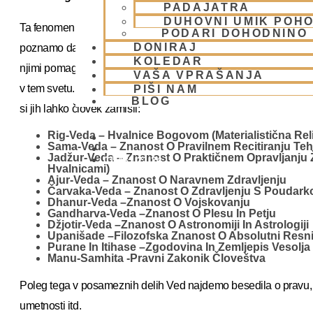
PADAJATRA
DUHOVNI UMIK POHO
Ta fenomen pa ni nič novega. Že na tisoče let nazaj so ljudje po
PODARI DOHODNINO
DONIRAJ
poznamo danes, mogoče res ne tako natančno in sistematično, v
KOLEDAR
njimi pomagali v vsakdanjem življenju ter v filozofskem iskan
VAŠA VPRAŠANJA
v tem svetu. Starodavne Vede, zapisi izpred 5000 let, na primer
PIŠI NAM
BLOG
si jih lahko človek zamisli:
Rig-Veda – Hvalnice Bogovom (materialistična Reli
Sama-Veda – Znanost O Pravilnem Recitiranju Teh 
Jadžur-Veda – Znanost O Praktičnem Opravljanju 
01 431 21 24
Hvalnicami)
Ajur-Veda – Znanost O Naravnem Zdravljenju
Čarvaka-Veda – Znanost O Zdravljenju S Poudarko
Dhanur-Veda –znanost O Vojskovanju
Gandharva-Veda –znanost O Plesu In Petju
Džjotir-Veda –znanost O Astronomiji In Astrologiji
Upanišade –filozofska Znanost O Absolutni Resni
Purane In Itihase –zgodovina In Zemljepis Vesolja
Manu-Samhita -pravni Zakonik Človeštva
Poleg tega v posameznih delih Ved najdemo besedila o pravu, trgo
umetnosti itd.