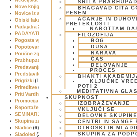
ŠRILA PRABHUPA
Nove knjige
(6)
BHAGAVAD GITA 
PESEM
Novice iz skupnosti
(1)
AČARJE IN DUHOVN
Obiski fakultete – šole
(6)
PRETEKLOSTI
Padajatra 2008
(12)
NAROTTAM DA
PADAYATRA
(3)
FILOZOFIJA
Pogosta vprašanja
(2)
BOG
DUŠA
Popotovanja
(1)
NARAVA
Poučne zgodbe in nauki
(8)
ČAS
Prabhupadovi učenci in ostali
(3)
DELOVANJE
Predavanja
(2)
PROCES
Predstavitev
(9)
BHAKTI AKADEMIJ
Prigrizki
(1)
KLJUČNE VRE
POTI 2
Prireditve
(7)
MEDITATIVNA GLA
Priti Vardhana das
(1)
SKUPNOST
Promocija in izobrazevanje
(3)
IZOBRAŽEVANJE
Reportaže
(6)
VKLJUČI SE
SEMINARJI IN TEČAJ
(5)
DELOVNE SKUPIN
Skupina za podporo družinam in otrokom (CPT)
(1)
CENTRI IN SANGE 
OTROŠKI IN MLAD
Sladice
(6)
SKUPINA ZA PODP
Sladoled
(3)