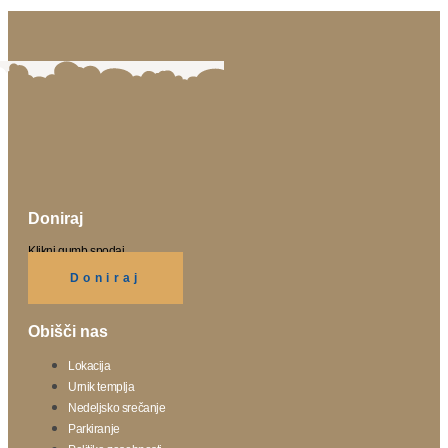
Doniraj
Klikni gumb spodaj.
Doniraj
Obišči nas
Lokacija
Urnik templja
Nedeljsko srečanje
Parkiranje