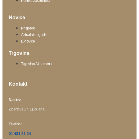
Politika zasebnosti
Novice
Prispevki
Aktualni dogodki
E-novice
Trgovina
Trgovina Atmarama
Kontakt
Naslov:
Žibertova 27, Ljubljana
Telefon:
01 431 21 24