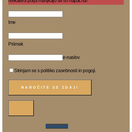
Nekatera polja manjkajo ali so napačna!
Ime
Priimek
e-naslov
Strinjam se s politiko zasebnosti in pogoji.
Facebook