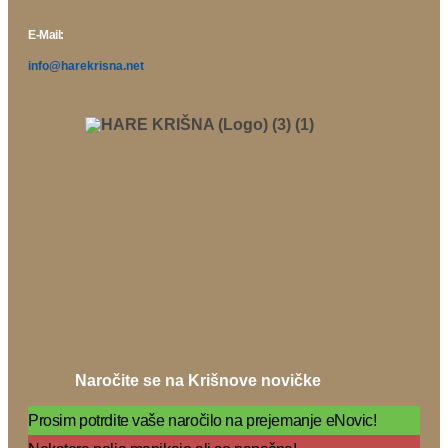
E-Mail:
info@harekrisna.net
Naročite se na Krišnove novičke
Prosim potrdite vaše naročilo na prejemanje eNovic!