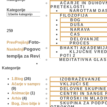
AČARJE IN DUHOVN
PRETEKLOSTI
Kategorije
NAROTTAM DA
FILOZOFIJA
BOG
DUŠA
NARAVA
259
ČAS
DELOVANJE
Foto-reportaža z Vege Maribor
Prev
Prejšnji
PROCES
BHAKTI AKADEMIJ
Pogovor s predstojnikom našega
Naslednji
KLJUČNE VRED
templja za Revijo Aura
POTI 2
Next
MEDITATIVNA GLA
SKUPNOST
Kategorije
1.Blog
(26)
IZOBRAŽEVANJE
VKLJUČI SE
Ačarje v sampradaji – duhovni učitelji iz preteklosti
(9)
DELOVNE SKUPINE
Animacije
(1)
CENTRI IN SANGE 
OTROŠKI IN MLADI
Arhiv
(4)
SKUPINA ZA PODP
Bog, živo bitje in narava
(17)
OTROKOM