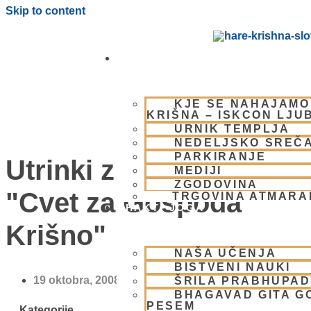
Skip to content
OBIŠČI NAS
KJE SE NAHAJAMO
KRIŠNA – ISKCON LJU
URNIK TEMPLJA
NEDELJSKO SREČ
PARKIRANJE
Utrinki z delavnice
MEDIJI
ZGODOVINA
"Cvet za Gospoda
TRGOVINA ATMAR
BHAKTI JOGA
Krišno"
NAŠA UČENJA
BISTVENI NAUKI
19 oktobra, 2008
ŠRILA PRABHUPA
BHAGAVAD GITA G
PESEM
Kategorije