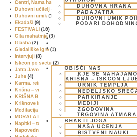
Centri, Nama hatte in sange po Sloveniji
(1)
DUHOVNA HRANA
Duhovni učitelj – Šrila Prabhupada
(9)
PADAJATRA
Duhovni umik
(1)
DUHOVNI UMIK PO
Ekadaši
(9)
PODARI DOHODNIN
DONIRAJ
FESTIVALI
(10)
KOLEDAR
Gita mahatmja
(3)
VAŠA VPRAŠANJA
Glasba
(2)
PIŠI NAM
BLOG
Gledališke igre
(1)
Intervjuji
(8)
Iskcon po svetu
(2)
OBIŠČI NAS
Jatra Javornik 2008
(1)
KJE SE NAHAJAMO
Juhe
(4)
KRIŠNA – ISKCON LJ
Karma, reinkarnacija in bhakti
(8)
URNIK TEMPLJA
Krišna – vrhovna božanska oseba
(7)
NEDELJSKO SREČ
KRIŠNA BAZAR
(1)
PARKIRANJE
MEDIJI
Krišnove inkarnacije
(11)
ZGODOVINA
Meditacija
(9)
TRGOVINA ATMAR
MORALA IN ETIKA
(5)
BHAKTI JOGA
Napitki – topli
(1)
NAŠA UČENJA
Napovednik
(10)
BISTVENI NAUKI
Nedeljska predavanja in festivali
(1)