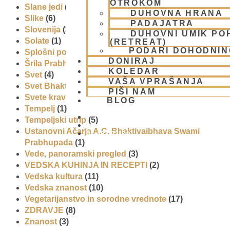
OTROKOM
Slane jedi
(2)
DUHOVNA HRANA
Slike
(6)
PADAJATRA
Slovenija
(30)
DUHOVNI UMIK PO
Solate
(1)
(RETREAT)
PODARI DOHODNIN
Splošni pogoji uporabe
(1)
DONIRAJ
Šrila Prabhupada
(5)
KOLEDAR
Svet
(4)
VAŠA VPRAŠANJA
Svet Bhakti
(5)
PIŠI NAM
Svete krave
(1)
BLOG
Tempelj
(1)
Tempeljski utrip
(5)
Ustanovni Ačarja A.C. Bhaktivaibhava Swami
01 431 21 24
Prabhupada
(1)
Vede, panoramski pregled
(3)
VEDSKA KUHINJA IN RECEPTI
(2)
Vedska kultura
(11)
Vedska znanost
(10)
Vegetarijanstvo in sorodne vrednote
(17)
ZDRAVJE
(8)
Znanost
(3)