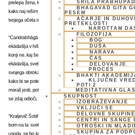
ŠRILA PRABHUPA
prelepa žena, kaj naj zdaj naredim? Prosim, povej mi,
BHAGAVAD GITA 
kako naj rešim svoje življenje ter spoštujem striktnost
PESEM
AČARJE IN DUHOVN
tvojega očeta in hkrati zadovoljim naše goste?’”
PRETEKLOSTI
NAROTTAM DA
FILOZOFIJA
“Candrabhāgā je odvrnila, ’Moj dragi mož, na dan
BOG
DUŠA
ekādaśīja v hiši mojega očeta nihče ne je, celo sloni in
NARAVA
konji ne, kaj šele polnoletni ljudje. Zares, na dan
ČAS
ekādaśīja, svetega dne Śrī Harija, nobena žival ne dobi
DELOVANJE
PROCES
svojega obroka zrnja, listja ali slame -niti vode ne! Le
BHAKTI AKADEMIJ
KLJUČNE VRE
kako bi se potem ti lahko izognil postu? Moj dragi mož, če
POTI 2
moraš jesti, potem raje takoj odidi. Z močnim prepričanjem
MEDITATIVNA GLA
SKUPNOST
se zdaj odloči, kaj je potrebno storiti.’”
IZOBRAŽEVANJE
VKLJUČI SE
DELOVNE SKUPIN
“Kraljevič Śobhana je nato dejal, ’Odločil sem se, da se
CENTRI IN SANGE 
bom na ta sveti ekādaśī postil. Kakršnakoli že je moja
OTROŠKI IN MLAD
SKUPINA ZA PODP
usoda, se bo ta zagotovo zgodila.’”