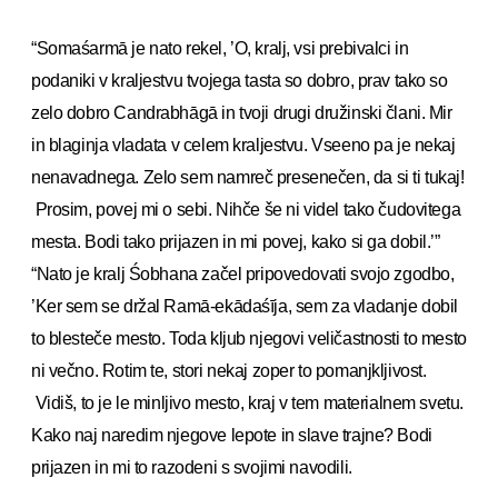
“Somaśarmā je nato rekel, ’O, kralj, vsi prebivalci in
podaniki v kraljestvu tvojega tasta so dobro, prav tako so
zelo dobro Candrabhāgā in tvoji drugi družinski člani. Mir
in blaginja vladata v celem kraljestvu. Vseeno pa je nekaj
nenavadnega. Zelo sem namreč presenečen, da si ti tukaj!
Prosim, povej mi o sebi. Nihče še ni videl tako čudovitega
mesta. Bodi tako prijazen in mi povej, kako si ga dobil.’”
“Nato je kralj Śobhana začel pripovedovati svojo zgodbo,
’Ker sem se držal Ramā-ekādaśīja, sem za vladanje dobil
to blesteče mesto. Toda kljub njegovi veličastnosti to mesto
ni večno. Rotim te, stori nekaj zoper to pomanjkljivost.
Vidiš, to je le minljivo mesto, kraj v tem materialnem svetu.
Kako naj naredim njegove lepote in slave trajne? Bodi
prijazen in mi to razodeni s svojimi navodili.