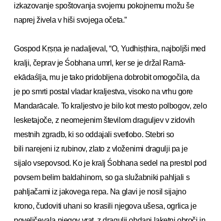
izkazovanje spoštovanja svojemu pokojnemu možu še
naprej živela v hiši svojega očeta.”
Gospod Kṛṣṇa je nadaljeval, “O, Yudhiṣṭhira, najboljši med
kralji, čeprav je Śobhana umrl, ker se je držal Ramā-
ekādaśīja, mu je tako pridobljena dobrobit omogočila, da
je po smrti postal vladar kraljestva, visoko na vrhu gore
Mandarācale. To kraljestvo je bilo kot mesto polbogov, zelo
lesketajoče, z neomejenim številom draguljev v zidovih
mestnih zgradb, ki so oddajali svetlobo. Stebri so
bili narejeni iz rubinov, zlato z vloženimi dragulji pa je
sijalo vsepovsod. Ko je kralj Śobhana sedel na prestol pod
povsem belim baldahinom, so ga služabniki pahljali s
pahljačami iz jakovega repa. Na glavi je nosil sijajno
krono, čudoviti uhani so krasili njegova ušesa, ogrlica je
poveličevala njegov vrat, z dragulji obdani laketni obroči in