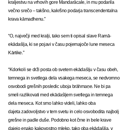
kraljestvu na vrhovih gore Mandarācale, in mu podarila
večno srečo – takšno, kakršno podarja transcendentalna
krava kāmadhenu.”
“O, največji med kralji, tako sem ti opisal slave Ramā-
ekādaśīja, ki se pojavi v času pojemajoče lune meseca
Kārtike.”
“Kdorkoli se drži posta ob svetem ekādaśīju v času obeh,
temnega in svetlega dela vsakega meseca, se nedvomno
osvobodi grešnih posledic uboja brāhmaṇe. Ne bi pa
smeli razlikovati med ekādaśījem svetlega in temnega
dela meseca. Kot smo lahko videli, lahko oba
dajeta zadovoljstvo v tem svetu in celo osvobodita najbolj
grešne in padle duše. Podobno kot črne in bele krave
dajejo enako kakovostno mleko, tako oba ekādaśīja, v