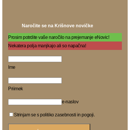
Naročite se na Krišnove novičke
Prosim potrdite vaše naročilo na prejemanje eNovic!
Nekatera polja manjkajo ali so napačna!
Ime
Priimek
e-naslov
Strinjam se s politiko zasebnosti in pogoji.