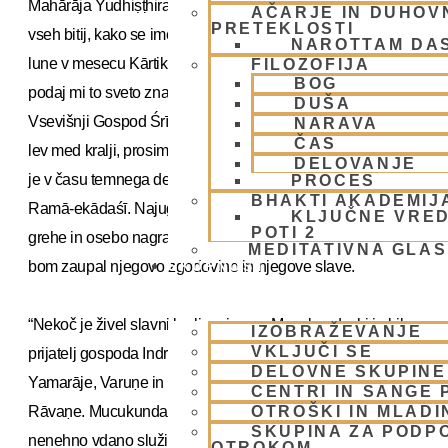
Mahārāja Yudhiṣṭhira je rekel, “O Janārdana, o zaščitnik
AČARJE IN DUHOVN
PRETEKLOSTI
vseh bitij, kako se imenuje ekādaśī v času pojemajoče
NAROTTAM DA
lune v mesecu Kārtika (oktober – november)? Prosim,
FILOZOFIJA
BOG
podaj mi to sveto znanje.”
DUŠA
Vsevišnji Gospod Śrī Kṛṣṇa je nato takole spregovoril, “O,
NARAVA
ČAS
lev med kralji, prosim, prisluhni moji pripovedi. Ekādaśī, ki
DELOVANJE
je v času temnega dela meseca Kārtike, se imenuje
PROCES
BHAKTI AKADEMIJ
Ramā-ekādaśī. Najugodnejši je, saj takoj izniči najhujše
KLJUČNE VRED
POTI 2
grehe in osebo nagradi z vrnitvijo v duhovni svet. Sedaj ti
MEDITATIVNA GLA
bom zaupal njegovo zgodovino in njegove slave.
SKUPNOST
“Nekoč je živel slavni kralj po imenu Mucukunda, ki je bil
IZOBRAŽEVANJE
VKLJUČI SE
prijatelj gospoda Indre, kralja rajskih planetov, kot tudi
DELOVNE SKUPINE
Yamarāje, Varuṇe in Vibhīṣaṇe, pobožnega brata demona
CENTRI IN SANGE 
Rāvaṇe. Mucukunda je vedno govoril resnico in Mi
OTROŠKI IN MLADI
SKUPINA ZA PODP
nenehno vdano služil. Ker je vladal v skladu z religioznimi
OTROKOM