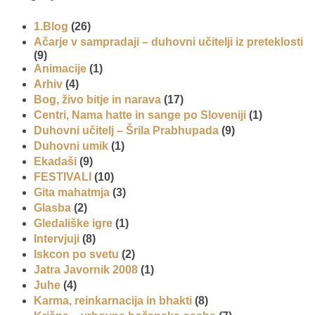
1.Blog
(26)
Ačarje v sampradaji – duhovni učitelji iz preteklosti
(9)
Animacije
(1)
Arhiv
(4)
Bog, živo bitje in narava
(17)
Centri, Nama hatte in sange po Sloveniji
(1)
Duhovni učitelj – Šrila Prabhupada
(9)
Duhovni umik
(1)
Ekadaši
(9)
FESTIVALI
(10)
Gita mahatmja
(3)
Glasba
(2)
Gledališke igre
(1)
Intervjuji
(8)
Iskcon po svetu
(2)
Jatra Javornik 2008
(1)
Juhe
(4)
Karma, reinkarnacija in bhakti
(8)