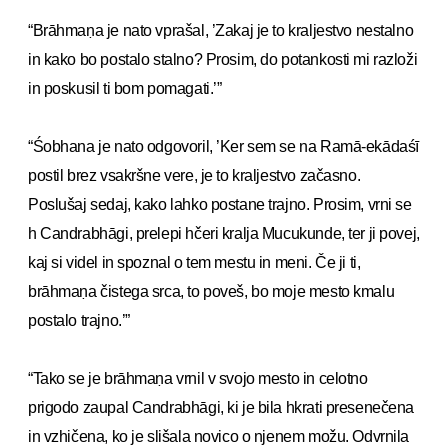
“Brāhmaṇa je nato vprašal, ’Zakaj je to kraljestvo nestalno
in kako bo postalo stalno? Prosim, do potankosti mi razloži
in poskusil ti bom pomagati.’”
“Śobhana je nato odgovoril, ’Ker sem se na Ramā-ekādaśī
postil brez vsakršne vere, je to kraljestvo začasno.
Poslušaj sedaj, kako lahko postane trajno. Prosim, vrni se
h Candrabhāgi, prelepi hčeri kralja Mucukunde, ter ji povej,
kaj si videl in spoznal o tem mestu in meni. Če ji ti,
brāhmaṇa čistega srca, to poveš, bo moje mesto kmalu
postalo trajno.’”
“Tako se je brāhmaṇa vrnil v svojo mesto in celotno
prigodo zaupal Candrabhāgi, ki je bila hkrati presenečena
in vzhičena, ko je slišala novico o njenem možu. Odvrnila