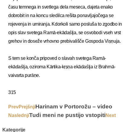
času temnega in svetlega dela meseca, dajeta enako
dobrobit in na koncu sledilca rešita ponavljajočega se
rojevenja in umiranja. Kdorkoli samo posluša to zgodbo in
opis slav svetega Ramā-ekādaśīja, se osvobodi vseh vrst
grehov in doseže vrhovno prebivališče Gospoda Viṣṇuja.
S tem se konča pripoved o slavah svetega Ramā-
ekādaśīja, oziroma Kārtika-kṛṣṇa ekādaśīja iz Brahmā-
vaivarta purāṇe.
315
Harinam v Portorožu – video
Prev
Prejšnji
Tudi meni ne pustijo vstopiti
Naslednji
Next
Kategorije