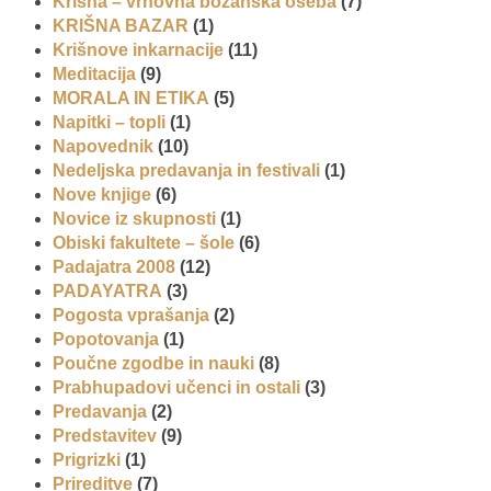
Krišna – vrhovna božanska oseba
(7)
KRIŠNA BAZAR
(1)
Krišnove inkarnacije
(11)
Meditacija
(9)
MORALA IN ETIKA
(5)
Napitki – topli
(1)
Napovednik
(10)
Nedeljska predavanja in festivali
(1)
Nove knjige
(6)
Novice iz skupnosti
(1)
Obiski fakultete – šole
(6)
Padajatra 2008
(12)
PADAYATRA
(3)
Pogosta vprašanja
(2)
Popotovanja
(1)
Poučne zgodbe in nauki
(8)
Prabhupadovi učenci in ostali
(3)
Predavanja
(2)
Predstavitev
(9)
Prigrizki
(1)
Prireditve
(7)