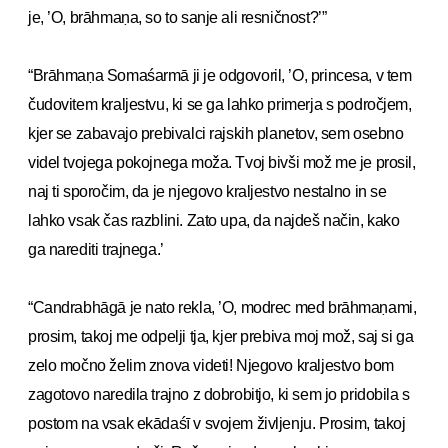
je, ’O, brāhmaṇa, so to sanje ali resničnost?’”
“Brāhmaṇa Somaśarmā ji je odgovoril, ’O, princesa, v tem
čudovitem kraljestvu, ki se ga lahko primerja s področjem,
kjer se zabavajo prebivalci rajskih planetov, sem osebno
videl tvojega pokojnega moža. Tvoj bivši mož me je prosil,
naj ti sporočim, da je njegovo kraljestvo nestalno in se
lahko vsak čas razblini. Zato upa, da najdeš način, kako
ga narediti trajnega.’
“Candrabhāgā je nato rekla, ’O, modrec med brāhmaṇami,
prosim, takoj me odpelji tja, kjer prebiva moj mož, saj si ga
zelo močno želim znova videti! Njegovo kraljestvo bom
zagotovo naredila trajno z dobrobitjo, ki sem jo pridobila s
postom na vsak ekādaśī v svojem življenju. Prosim, takoj