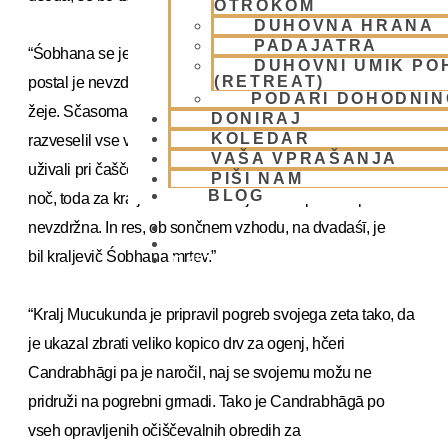
OTROKOM
DUHOVNA HRANA
PADAJATRA
“Śobhana se je torej poskušal na ta ekādaśī postiti, toda
DUHOVNI UMIK PO
(RETREAT)
postal je nevzdržno vznemirjen zaradi prevelike lakote in
PODARI DOHODNIN
žeje. Sčasoma se je zmračilo in prihod ugodne noči je
DONIRAJ
KOLEDAR
razveselil vse vaiṣṇave. O, Yudhiṣṭhira, vsi bhakte so
VAŠA VPRAŠANJA
uživali pri čaščenju Gospoda Harija in ostali budni celo
PIŠI NAM
BLOG
noč, toda za kraljeviča Śobhano je ta noč postala povsem
nevzdržna. In res, ob sončnem vzhodu, na dvadaśī, je
bil kraljevič Śobhana mrtev.”
01 431 21 24
“Kralj Mucukunda je pripravil pogreb svojega zeta tako, da
je ukazal zbrati veliko kopico drv za ogenj, hčeri
Candrabhāgi pa je naročil, naj se svojemu možu ne
pridruži na pogrebni grmadi. Tako je Candrabhāgā po
vseh opravljenih očiščevalnih obredih za