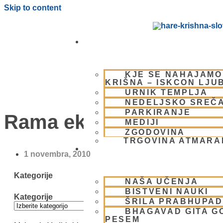
Skip to content
OBIŠČI NAS
KJE SE NAHAJAMO
KRIŠNA – ISKCON LJU
URNIK TEMPLJA
NEDELJSKO SREČ
PARKIRANJE
Rama ekadaši
MEDIJI
ZGODOVINA
TRGOVINA ATMAR
BHAKTI JOGA
1 novembra, 2010
Kategorije
NAŠA UČENJA
BISTVENI NAUKI
Kategorije
ŠRILA PRABHUPA
BHAGAVAD GITA G
PESEM