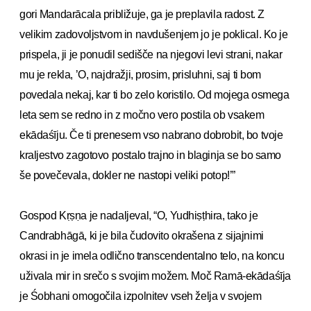
gori Mandarācala približuje, ga je preplavila radost. Z
velikim zadovoljstvom in navdušenjem jo je poklical. Ko je
prispela, ji je ponudil sedišče na njegovi levi strani, nakar
mu je rekla, ’O, najdražji, prosim, prisluhni, saj ti bom
povedala nekaj, kar ti bo zelo koristilo. Od mojega osmega
leta sem se redno in z močno vero postila ob vsakem
ekādaśīju. Če ti prenesem vso nabrano dobrobit, bo tvoje
kraljestvo zagotovo postalo trajno in blaginja se bo samo
še povečevala, dokler ne nastopi veliki potop!’”
Gospod Kṛṣṇa je nadaljeval, “O, Yudhiṣṭhira, tako je
Candrabhāgā, ki je bila čudovito okrašena z sijajnimi
okrasi in je imela odlično transcendentalno telo, na koncu
uživala mir in srečo s svojim možem. Moč Ramā-ekādaśīja
je Śobhani omogočila izpolnitev vseh želja v svojem