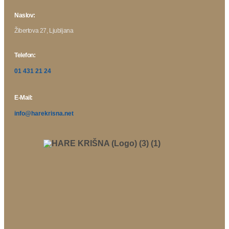
Naslov:
Žibertova 27, Ljubljana
Telefon:
01 431 21 24
E-Mail:
info@harekrisna.net