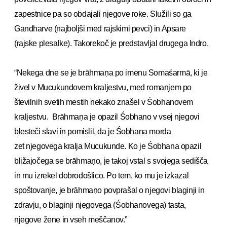
zapestnice pa so obdajali njegove roke. Služili so ga
Gandharve (najboljši med rajskimi pevci) in Apsare
(rajske plesalke). Takorekoč je predstavljal drugega Indro.
“Nekega dne se je brāhmaṇa po imenu Somaśarmā, ki je
živel v Mucukundovem kraljestvu, med romanjem po
številnih svetih mestih nekako znašel v Śobhanovem
kraljestvu. Brāhmaṇa je opazil Śobhano v vsej njegovi
blesteči slavi in pomislil, da je Śobhana morda
zet njegovega kralja Mucukunde. Ko je Śobhana opazil
bližajočega se brāhmaṇo, je takoj vstal s svojega sedišča
in mu izrekel dobrodošlico. Po tem, ko mu je izkazal
spoštovanje, je brāhmaṇo povprašal o njegovi blaginji in
zdravju, o blaginji njegovega (Śobhanovega) tasta,
njegove žene in vseh meščanov.”