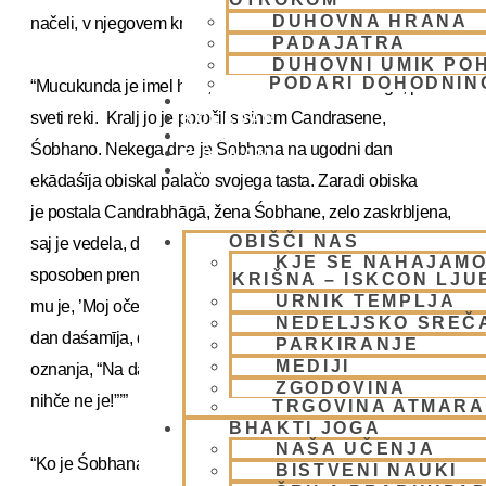
DUHOVNA HRANA
načeli, v njegovem kraljestvu ni bilo nemirov.”
PADAJATRA
DUHOVNI UMIK PO
PODARI DOHODNIN
“Mucukunda je imel hčer, imenovano Candrabhāgā, po
DONIRAJ
sveti reki. Kralj jo je poročil s sinom Candrasene,
KOLEDAR
VAŠA VPRAŠANJA
Śobhano. Nekega dne je Śobhana na ugodni dan
PIŠI NAM
BLOG
ekādaśīja obiskal palačo svojega tasta. Zaradi obiska
je postala Candrabhāgā, žena Śobhane, zelo zaskrbljena,
OBIŠČI NAS
saj je vedela, da je njen mož telesno izjemno šibek in ni
KJE SE NAHAJAMO
sposoben prenesti askeze celodnevnega posta. Zaupala
KRIŠNA – ISKCON LJ
URNIK TEMPLJA
mu je, ’Moj oče je zelo strog glede sledenja ekādaśīja. Na
NEDELJSKO SREČ
dan daśamīja, dan pred ekādaśījem, z velikim bobnom
PARKIRANJE
MEDIJI
oznanja, “Na dan ekādaśīja, svetega dne Śrī Harija, naj
ZGODOVINA
nihče ne je!”’”
TRGOVINA ATMAR
BHAKTI JOGA
NAŠA UČENJA
“Ko je Śobhana slišal zvok bobna, je rekel svoji ženi, ’O,
BISTVENI NAUKI