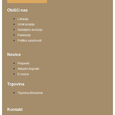
Obišči nas
Lokacija
Urnik templja
Nedeljsko srečanje
Parkiranje
Politika zasebnosti
Novice
Prispevki
Aktualni dogodki
E-novice
Trgovina
Trgovina Atmarama
Kontakt