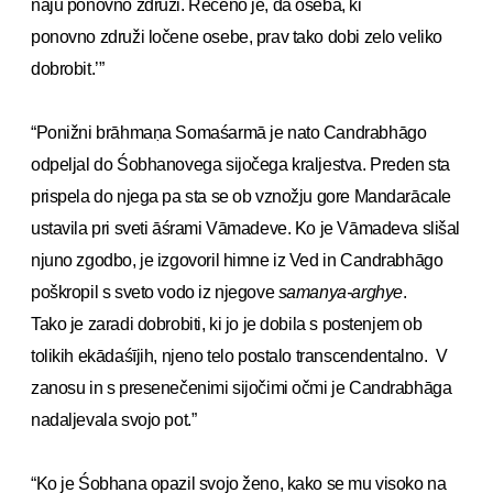
naju ponovno združi. Rečeno je, da oseba, ki
ponovno združi ločene osebe, prav tako dobi zelo veliko
dobrobit.’”
“Ponižni brāhmaṇa Somaśarmā je nato Candrabhāgo
odpeljal do Śobhanovega sijočega kraljestva. Preden sta
prispela do njega pa sta se ob vznožju gore Mandarācale
ustavila pri sveti āśrami Vāmadeve. Ko je Vāmadeva slišal
njuno zgodbo, je izgovoril himne iz Ved in Candrabhāgo
poškropil s sveto vodo iz njegove
samanya-arghye
.
Tako je zaradi dobrobiti, ki jo je dobila s postenjem ob
tolikih ekādaśījih, njeno telo postalo transcendentalno. V
zanosu in s presenečenimi sijočimi očmi je Candrabhāga
nadaljevala svojo pot.”
“Ko je Śobhana opazil svojo ženo, kako se mu visoko na