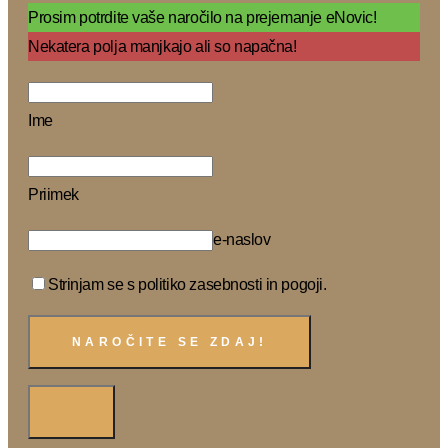
Prosim potrdite vaše naročilo na prejemanje eNovic!
Nekatera polja manjkajo ali so napačna!
Ime
Priimek
e-naslov
Strinjam se s politiko zasebnosti in pogoji.