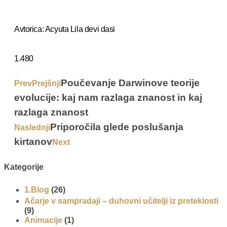
Avtorica: Acyuta Lila devi dasi
1.480
Poučevanje Darwinove teorije
Prev
Prejšnji
evolucije: kaj nam razlaga znanost in kaj
razlaga znanost
Priporočila glede poslušanja
Naslednji
kirtanov
Next
Kategorije
1.Blog
(26)
Ačarje v sampradaji – duhovni učitelji iz preteklosti
(9)
Animacije
(1)