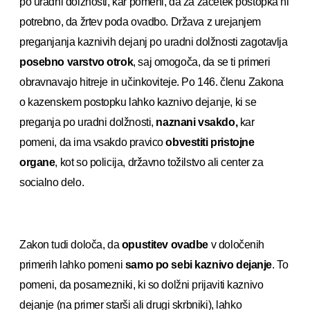
po uradni dolžnosti, kar pomeni, da za začetek postopka ni
potrebno, da žrtev poda ovadbo. Država z urejanjem
preganjanja kaznivih dejanj po uradni dolžnosti zagotavlja
posebno varstvo otrok
, saj omogoča, da se ti primeri
obravnavajo hitreje in učinkoviteje. Po 146. členu Zakona
o kazenskem postopku lahko kaznivo dejanje, ki se
preganja po uradni dolžnosti,
naznani vsakdo,
kar
pomeni, da ima vsakdo pravico
obvestiti pristojne
organe
, kot so policija, državno tožilstvo ali center za
socialno delo.
Zakon tudi določa, da
opustitev ovadbe
v določenih
primerih lahko pomeni
samo po sebi kaznivo dejanje
. To
pomeni, da posamezniki, ki so dolžni prijaviti kaznivo
dejanje (na primer starši ali drugi skrbniki), lahko