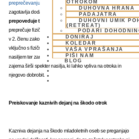
OTROKOM
preprečevanju nasilja v družini (ZPND)
. Ta zakon
DUHOVNA HRANA
zagotavlja dodatno varstvo otrok, saj v 3.a členu izrecno
PADAJATRA
DUHOVNI UMIK PO
prepoveduje telesno kaznovanje otrok
, s čimer se
(RETREAT)
preprečuje fizično nasilje v družinskem okolju. Poleg tega
PODARI DOHODNIN
DONIRAJ
v 2. členu zakona natančno opredeli vrste nasilja v družini,
KOLEDAR
vključno s fizičnim, psihičnim, spolnim in ekonomskim
VAŠA VPRAŠANJA
PIŠI NAM
nasiljem ter zanemarjanjem in zalezovanjem. Zakon tako
BLOG
zajema širši spekter nasilja, ki lahko vpliva na otroka in
njegovo dobrobit.
01 431 21 24
Preiskovanje kaznivih dejanj na škodo otrok
Kazniva dejanja na škodo mladoletnih oseb se preganjajo