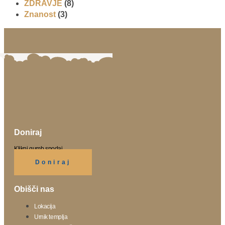
ZDRAVJE
(8)
Znanost
(3)
Doniraj
Klikni gumb spodaj.
Doniraj
Obišči nas
Lokacija
Urnik templja