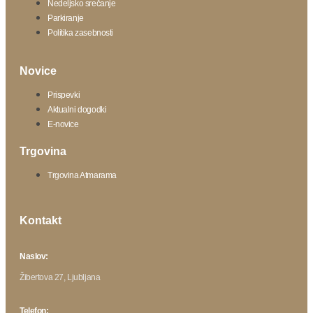
Nedeljsko srečanje
Parkiranje
Politika zasebnosti
Novice
Prispevki
Aktualni dogodki
E-novice
Trgovina
Trgovina Atmarama
Kontakt
Naslov:
Žibertova 27, Ljubljana
Telefon: