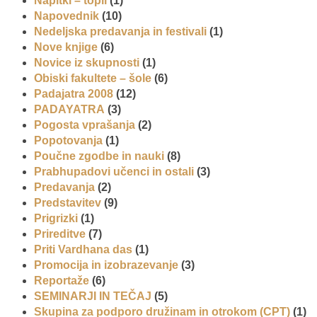
Napitki – topli
(1)
Napovednik
(10)
Nedeljska predavanja in festivali
(1)
Nove knjige
(6)
Novice iz skupnosti
(1)
Obiski fakultete – šole
(6)
Padajatra 2008
(12)
PADAYATRA
(3)
Pogosta vprašanja
(2)
Popotovanja
(1)
Poučne zgodbe in nauki
(8)
Prabhupadovi učenci in ostali
(3)
Predavanja
(2)
Predstavitev
(9)
Prigrizki
(1)
Prireditve
(7)
Priti Vardhana das
(1)
Promocija in izobrazevanje
(3)
Reportaže
(6)
SEMINARJI IN TEČAJ
(5)
Skupina za podporo družinam in otrokom (CPT)
(1)