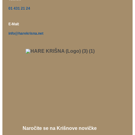
01 431 21 24
E-Mail:
info@harekrisna.net
Naročite se na Krišnove novičke