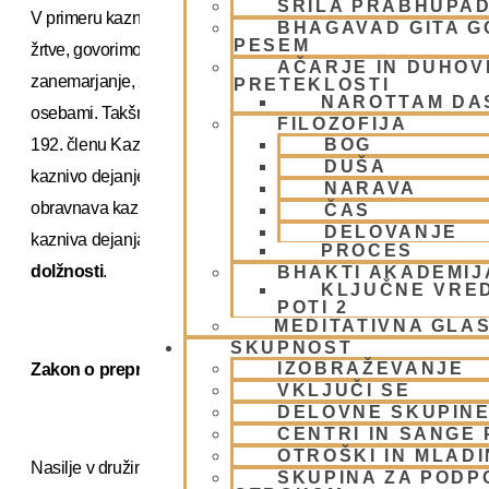
ŠRILA PRABHUPA
V primeru kaznivih dejanj znotraj družine, kjer so otroci
BHAGAVAD GITA 
PESEM
žrtve, govorimo o
različnih oblikah nasilja
, kot so
AČARJE IN DUHOVN
zanemarjanje, zloraba in surovo ravnanje z mladoletnimi
PRETEKLOSTI
NAROTTAM DA
osebami. Takšna kazniva dejanja so opredeljena v 191. in
FILOZOFIJA
192. členu Kazenskega zakonika. 191. člen se nanaša na
BOG
DUŠA
kaznivo dejanje zanemarjanja otrok, medtem ko 192. člen
NARAVA
obravnava kazniva dejanja surovega ravnanja z otroki. Ta
ČAS
DELOVANJE
kazniva dejanja so prav tako
preganjana po uradni
PROCES
dolžnosti
.
BHAKTI AKADEMIJ
KLJUČNE VRE
POTI 2
MEDITATIVNA GLA
SKUPNOST
IZOBRAŽEVANJE
Zakon o preprečevanju nasilja v družini
VKLJUČI SE
DELOVNE SKUPIN
CENTRI IN SANGE 
OTROŠKI IN MLAD
Nasilje v družini je posebej opredeljeno tudi v
Zakonu o
SKUPINA ZA PODP