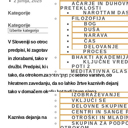
2 junija, 2025
AČARJE IN DUHOVN
PRETEKLOSTI
NAROTTAM DA
Kategorije
FILOZOFIJA
BOG
Kategorije
DUŠA
NARAVA
ČAS
V Sloveniji so otroci varovani z različnimi zakonskimi
DELOVANJE
predpisi, ki zagotavljajo njihovo zaščito pred nasiljem
PROCES
BHAKTI AKADEMIJ
in zlorabami, tako v družinskem okolju kot tudi v širši
KLJUČNE VRED
POTI 2
družbi. Predpisi, ki urejajo zaščito otrok, so zasnovani
MEDITATIVNA GLA
tako, da otrokom zagotavljajo posebno varstvo, ob
SKUPNOST
hkratnem zavedanju, da so lahko žrtve kaznivih dejanj
tako v domačem okolju kot tudi izven njega.
IZOBRAŽEVANJE
VKLJUČI SE
DELOVNE SKUPINE
CENTRI IN SANGE 
Kazniva dejanja na škodo otrok zunaj družine
OTROŠKI IN MLADI
SKUPINA ZA PODP
OTROKOM