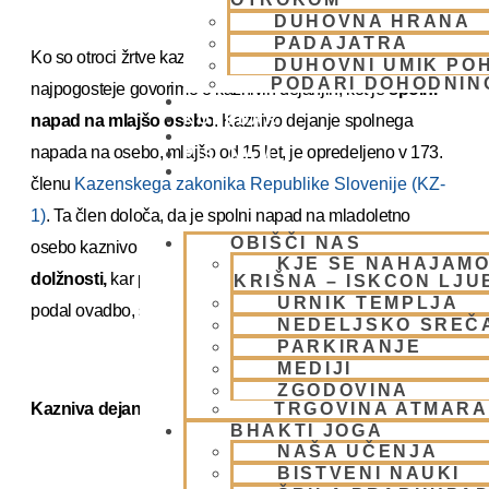
DUHOVNA HRANA
PADAJATRA
Ko so otroci žrtve kaznivih dejanj izven družine,
DUHOVNI UMIK PO
PODARI DOHODNIN
najpogosteje govorimo o kaznivih dejanjih, kot je
spolni
DONIRAJ
KOLEDAR
napad na mlajšo osebo
. Kaznivo dejanje spolnega
VAŠA VPRAŠANJA
napada na osebo, mlajšo od 15 let, je opredeljeno v 173.
PIŠI NAM
BLOG
členu
Kazenskega zakonika Republike Slovenije (KZ-
1)
. Ta člen določa, da je spolni napad na mladoletno
OBIŠČI NAS
osebo kaznivo dejanje, ki se
preganja po uradni
KJE SE NAHAJAMO
dolžnosti,
kar pomeni, da ni potrebno, da bi oškodovanec
KRIŠNA – ISKCON LJ
URNIK TEMPLJA
podal ovadbo, saj se postopek začne samodejno.
NEDELJSKO SREČ
PARKIRANJE
MEDIJI
ZGODOVINA
Kazniva dejanja znotraj družine
TRGOVINA ATMAR
BHAKTI JOGA
NAŠA UČENJA
BISTVENI NAUKI