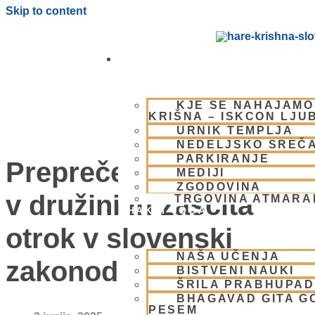
Skip to content
OBIŠČI NAS
KJE SE NAHAJAMO
KRIŠNA – ISKCON LJU
URNIK TEMPLJA
NEDELJSKO SREČ
PARKIRANJE
Preprečevanje nasilja
MEDIJI
ZGODOVINA
v družini in zaščita
TRGOVINA ATMAR
BHAKTI JOGA
otrok v slovenski
NAŠA UČENJA
zakonodaji
BISTVENI NAUKI
ŠRILA PRABHUPA
BHAGAVAD GITA G
PESEM