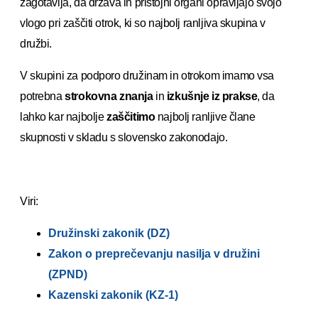
zagotavlja, da država in pristojni organi opravljajo svojo
vlogo pri zaščiti otrok, ki so najbolj ranljiva skupina v
družbi.
V skupini za podporo družinam in otrokom imamo vsa
potrebna
strokovna znanja
in
izkušnje iz prakse
, da
lahko kar najbolje
zaščitimo
najbolj ranljive člane
skupnosti v skladu s slovensko zakonodajo.
Viri:
Družinski zakonik (DZ)
Zakon o preprečevanju nasilja v družini
(ZPND)
Kazenski zakonik (KZ-1)