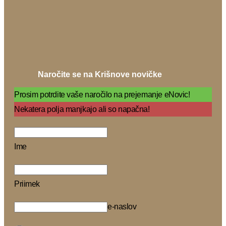
Naročite se na Krišnove novičke
Prosim potrdite vaše naročilo na prejemanje eNovic!
Nekatera polja manjkajo ali so napačna!
Ime
Priimek
e-naslov