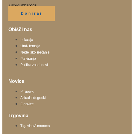
Klikni gumb spodaj.
Doniraj
Obišči nas
Lokacija
Urnik templja
Nedeljsko srečanje
Parkiranje
Politika zasebnosti
Novice
Prispevki
Aktualni dogodki
E-novice
Trgovina
Trgovina Atmarama