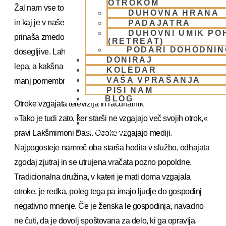
OTROKOM
Žal nam vse to daje napačno razumevanje o tem, kdo smo
DUHOVNA HRANA
in kaj je v našem življenju resnično pomembno. To nam
PADAJATRA
DUHOVNI UMIK PO
prinaša zmedo in frustracije, saj nam te stvari niso vedno
(RETREAT)
PODARI DOHODNIN
dosegljive. Lahko razmišljamo: sedaj, pri dvajsetih sem
DONIRAJ
lepa, a kakšna bom videti pri sedemdesetih?! Ali bom zato
KOLEDAR
VAŠA VPRAŠANJA
manj pomembna?!«
PIŠI NAM
BLOG
Otroke vzgajata televizija in računalnik
»Tako je tudi zato, ker starši ne vzgajajo več svojih otrok,«
01 431 21 24
pravi Lakšmimoni Dasi. Otroke vzgajajo mediji.
Najpogosteje namreč oba starša hodita v službo, odhajata
zgodaj zjutraj in se utrujena vračata pozno popoldne.
Tradicionalna družina, v kateri je mati doma vzgajala
otroke, je redka, poleg tega pa imajo ljudje do gospodinj
negativno mnenje. Če je ženska le gospodinja, navadno
ne čuti, da je dovolj spoštovana za delo, ki ga opravlja.