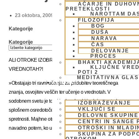
AČARJE IN DUHOVN
PRETEKLOSTI
NAROTTAM DA
23 oktobra, 2009
FILOZOFIJA
BOG
Kategorije
DUŠA
NARAVA
Kategorije
ČAS
DELOVANJE
PROCES
ALI OTROKE IZOBRAZIMO TUDI O PRAVIH
BHAKTI AKADEMIJ
KLJUČNE VRED
VREDNOTAH?!
POTI 2
MEDITATIVNA GLA
SKUPNOST
»Obstajajo tri ravni učenja: za pridobitev teoretičnega
znanja, osvojitev veščin ter učenje o vrednotah. V
sodobnem svetu je torej izobrazba, ki jo dajemo otrokom, v
IZOBRAŽEVANJE
VKLJUČI SE
splošnem osredotočena na poklicno, strokovno znanje in
DELOVNE SKUPINE
spretnosti. Majhne otroke učimo raznoliko znanje, ki ga
CENTRI IN SANGE 
OTROŠKI IN MLADI
navadno potem, ko uspešno dokončajo šolo, pozabijo.«
SKUPINA ZA PODP
OTROKOM