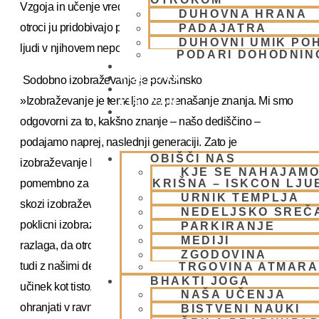
Vzgoja in učenje vrednot se dogajata na različnih ravneh,
DUHOVNA HRANA
otroci ju pridobivajo predvsem skozi opazovanje vedenja
PADAJATRA
DUHOVNI UMIK PO
ljudi v njihovem neposrednem okolju, in ne le v učilnici.
PODARI DOHODNIN
DONIRAJ
KOLEDAR
Sodobno izobraževanje je površinsko
VAŠA VPRAŠANJA
»Izobraževanje je temeljno za prenašanje znanja. Mi smo
PIŠI NAM
BLOG
odgovorni za to, kakšno znanje – našo dediščino –
podajamo naprej, naslednji generaciji. Zato je
OBIŠČI NAS
izobraževanje bistveno – če si želimo, da bi nekaj postalo
KJE SE NAHAJAMO
pomembno za naslednjo generacijo, ji moramo to podati
KRIŠNA – ISKCON LJ
URNIK TEMPLJA
skozi izobraževanje (o vrednotah, življenjski usmeritvi in
NEDELJSKO SREČ
poklicni izobrazbi ter usposobljenosti).« Lakšmimoni Dasi
PARKIRANJE
MEDIJI
razlaga, da otroke izobražujemo s knjigami, prav tako pa
ZGODOVINA
tudi z našimi dejanji. Tisto, kar delamo, ima nanje globlji
TRGOVINA ATMAR
BHAKTI JOGA
učinek kot tisto, kar jim govorimo, zato moramo oboje
NAŠA UČENJA
ohranjati v ravnotežju: »Otrokom z našimi dejanji
BISTVENI NAUKI