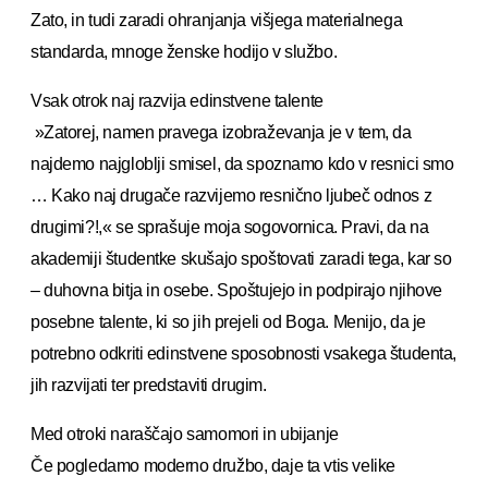
Zato, in tudi zaradi ohranjanja višjega materialnega
standarda, mnoge ženske hodijo v službo.
Vsak otrok naj razvija edinstvene talente
»Zatorej, namen pravega izobraževanja je v tem, da
najdemo najgloblji smisel, da spoznamo kdo v resnici smo
… Kako naj drugače razvijemo resnično ljubeč odnos z
drugimi?!,« se sprašuje moja sogovornica. Pravi, da na
akademiji študentke skušajo spoštovati zaradi tega, kar so
– duhovna bitja in osebe. Spoštujejo in podpirajo njihove
posebne talente, ki so jih prejeli od Boga. Menijo, da je
potrebno odkriti edinstvene sposobnosti vsakega študenta,
jih razvijati ter predstaviti drugim.
Med otroki naraščajo samomori in ubijanje
Če pogledamo moderno družbo, daje ta vtis velike