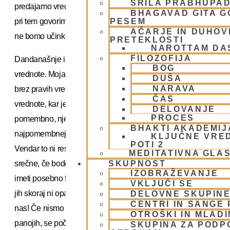
ŠRILA PRABHUPA
predajamo vrednote in kulturo ter jutrišnjo resničnost. Če
BHAGAVAD GITA 
pri tem govorimo eno in delamo drugo, pri vzgoji zagotovo
PESEM
AČARJE IN DUHOVN
ne bomo učinkoviti.«
PRETEKLOSTI
NAROTTAM DA
FILOZOFIJA
Dandanašnje izobraževanje v človeku torej krepi napačne
BOG
vrednote. Moja sogovornica pravi, da sodobni človek ni le
DUŠA
NARAVA
brez pravih vrednot, temveč ima povsem napačne
ČAS
vrednote, kar je še slabše: »Prepričan je, da je vse, kar je
DELOVANJE
PROCES
pomembno, njegov lastni užitek! Da je denar
BHAKTI AKADEMIJ
najpomembnejši in da bo srečen, če bo močan in slaven.
KLJUČNE VRE
POTI 2
Vendar to ni resnica! Še posebno ženske mislijo, da bodo
MEDITATIVNA GLA
srečne, če bodo lepe in privlačne, kar pomeni, da morajo
SKUPNOST
IZOBRAŽEVANJE
imeti posebno frizuro, obleko in da morajo biti tako vitke, da
VKLJUČI SE
jih skoraj ni opaziti. To nam sporočajo reklamni panoji okoli
DELOVNE SKUPIN
CENTRI IN SANGE 
nas! Če nismo videti takšne, kot so ženske na reklamnih
OTROŠKI IN MLAD
panojih, se počutimo slabo, še posebno, če smo najstnice.
SKUPINA ZA PODP