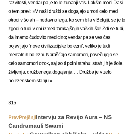
razvitosti, vendar pa je to le zunanji vtis. Lakšmimoni Dasi
o tem pravi: »V naši družbi se dogajajo umori celo med
otroci v šolah – nedavno tega, ko sem bila v Belgiji, se je to
zgodilo tudi v eni izmed tamkajšnjih vaških šol! Zdi se tudi,
da imamo čudovito medicino; vendar pa se ves čas
pojavljajo ’nove civilizacijske bolezni’, veliko je tudi
mentalnih bolezni. Naraščajo samomori, povečujejo se
celo samomori otrok, saj so ti polni strahu: strah jih je šole,
življenja, družbenega dogajanja … Družba je v zelo
bolezenskem stanju!«
315
Intervju za Revijo Aura – NS
Prev
Prejšnji
Čandramauli Swami