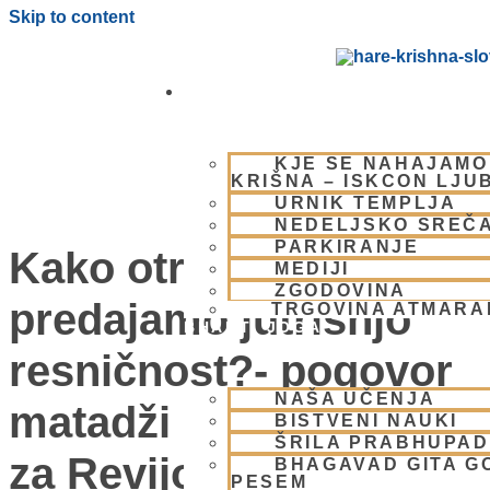
Skip to content
OBIŠČI NAS
KJE SE NAHAJAMO
KRIŠNA – ISKCON LJU
URNIK TEMPLJA
NEDELJSKO SREČ
PARKIRANJE
Kako otrokom
MEDIJI
ZGODOVINA
predajamo jutrišnjo
TRGOVINA ATMAR
BHAKTI JOGA
resničnost?- pogovor
NAŠA UČENJA
matadži Lakšmimoni
BISTVENI NAUKI
ŠRILA PRABHUPA
za Revijo Aura
BHAGAVAD GITA G
PESEM