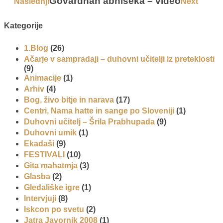
Govardhan abhišeka – video
Naslednji
Next
Kategorije
1.Blog
(26)
Ačarje v sampradaji – duhovni učitelji iz preteklosti
(9)
Animacije
(1)
Arhiv
(4)
Bog, živo bitje in narava
(17)
Centri, Nama hatte in sange po Sloveniji
(1)
Duhovni učitelj – Šrila Prabhupada
(9)
Duhovni umik
(1)
Ekadaši
(9)
FESTIVALI
(10)
Gita mahatmja
(3)
Glasba
(2)
Gledališke igre
(1)
Intervjuji
(8)
Iskcon po svetu
(2)
Jatra Javornik 2008
(1)