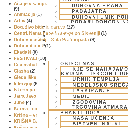
Ačarje v sampradaji – duhovni učitelji iz preteklosti
DUHOVNA HRANA
(9)
PADAJATRA
Animacije
(1)
DUHOVNI UMIK PO
Arhiv
(4)
PODARI DOHODNIN
DONIRAJ
Bog, živo bitje in narava
(17)
KOLEDAR
Centri, Nama hatte in sange po Sloveniji
(1)
VAŠA VPRAŠANJA
Duhovni učitelj – Šrila Prabhupada
(9)
PIŠI NAM
BLOG
Duhovni umik
(1)
Ekadaši
(9)
FESTIVALI
(10)
OBIŠČI NAS
Gita mahatmja
(3)
KJE SE NAHAJAMO
Glasba
(2)
KRIŠNA – ISKCON LJ
Gledališke igre
(1)
URNIK TEMPLJA
Intervjuji
(8)
NEDELJSKO SREČ
Iskcon po svetu
(2)
PARKIRANJE
Jatra Javornik 2008
(1)
MEDIJI
ZGODOVINA
Juhe
(4)
TRGOVINA ATMAR
Karma, reinkarnacija in bhakti
(8)
BHAKTI JOGA
Krišna – vrhovna božanska oseba
(7)
NAŠA UČENJA
KRIŠNA BAZAR
(1)
BISTVENI NAUKI
Krišnove inkarnacije
(11)