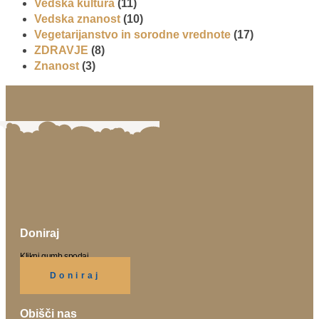
Vedska kultura
(11)
Vedska znanost
(10)
Vegetarijanstvo in sorodne vrednote
(17)
ZDRAVJE
(8)
Znanost
(3)
Doniraj
Klikni gumb spodaj.
Doniraj
Obišči nas