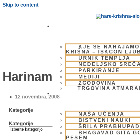
Skip to content
OBIŠČI NAS
KJE SE NAHAJAMO
KRIŠNA – ISKCON LJU
URNIK TEMPLJA
NEDELJSKO SREČ
PARKIRANJE
Harinam v videospotu
MEDIJI
ZGODOVINA
TRGOVINA ATMAR
BHAKTI JOGA
12 novembra, 2008
Kategorije
NAŠA UČENJA
BISTVENI NAUKI
Kategorije
ŠRILA PRABHUPA
BHAGAVAD GITA G
PESEM