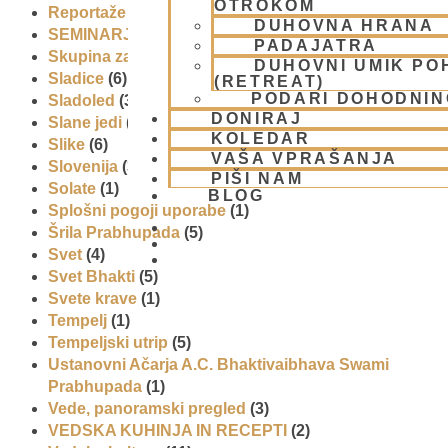
OTROKOM
Reportaže
(6)
DUHOVNA HRANA
SEMINARJI IN TEČAJ
(5)
PADAJATRA
Skupina za podporo družinam in otrokom (CPT)
(1)
DUHOVNI UMIK PO
Sladice
(6)
(RETREAT)
PODARI DOHODNIN
Sladoled
(3)
DONIRAJ
Slane jedi
(2)
KOLEDAR
Slike
(6)
VAŠA VPRAŠANJA
Slovenija
(30)
PIŠI NAM
Solate
(1)
BLOG
Splošni pogoji uporabe
(1)
Šrila Prabhupada
(5)
Svet
(4)
01 431 21 24
Svet Bhakti
(5)
Svete krave
(1)
Tempelj
(1)
Tempeljski utrip
(5)
Ustanovni Ačarja A.C. Bhaktivaibhava Swami
Prabhupada
(1)
Vede, panoramski pregled
(3)
VEDSKA KUHINJA IN RECEPTI
(2)