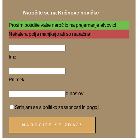
Naročite se na Krišnove novičke
Prosim potrdite vaše naročilo na prejemanje eNovic!
Nekatera polja manjkajo ali so napačna!
Ime
Priimek
e-naslov
Strinjam se s politiko zasebnosti in pogoji.