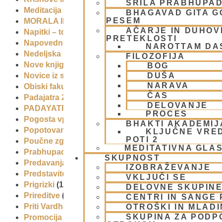
ŠRILA PRABHUPA
Meditacija
(9)
BHAGAVAD GITA 
PESEM
MORALA IN ETIKA
(5)
AČARJE IN DUHOVN
Napitki – topli
(1)
PRETEKLOSTI
Napovednik
(10)
NAROTTAM DA
Nedeljska predavanja in festivali
(1)
FILOZOFIJA
Nove knjige
(6)
BOG
DUŠA
Novice iz skupnosti
(1)
NARAVA
Obiski fakultete – šole
(6)
ČAS
Padajatra 2008
(12)
DELOVANJE
PADAYATRA
(3)
PROCES
Pogosta vprašanja
(2)
BHAKTI AKADEMIJ
Popotovanja
(1)
KLJUČNE VRE
POTI 2
Poučne zgodbe in nauki
(8)
MEDITATIVNA GLA
Prabhupadovi učenci in ostali
(3)
SKUPNOST
Predavanja
(2)
IZOBRAŽEVANJE
Predstavitev
(9)
VKLJUČI SE
Prigrizki
(1)
DELOVNE SKUPIN
Prireditve
(7)
CENTRI IN SANGE 
Priti Vardhana das
(1)
OTROŠKI IN MLAD
SKUPINA ZA PODP
Promocija in izobrazevanje
(3)