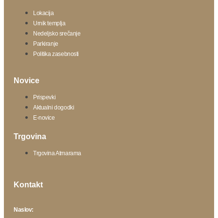
Lokacija
Urnik templja
Nedeljsko srečanje
Parkiranje
Politika zasebnosti
Novice
Prispevki
Aktualni dogodki
E-novice
Trgovina
Trgovina Atmarama
Kontakt
Naslov: