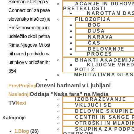
Snemanje tretjega videospota skupine “Supersoul
AČARJE IN DUHOVN
PRETEKLOSTI
Connection” za pesem
Odpiramo ventil
(angleško in
NAROTTAM DA
slovensko inačico) je v čudovitem vremenu potekalo na
FILOZOFIJA
BOG
Prešernovem trgu in tromostovju. Harinam, ki se ga je
DUŠA
udeležilo okoli petnajst bhakt, je vodil naš posebni gost iz
NARAVA
ČAS
Rima Njegova Milost Hare Krišna prabhu. Videospot bi naj
DELOVANJE
bil nared predvidoma do konca tega leta. Oglejte si nekaj
PROCES
BHAKTI AKADEMIJ
utrinkov v priloženih fotografijah.
KLJUČNE VRED
POTI 2
354
MEDITATIVNA GLA
SKUPNOST
Dnevni harinami v Ljubljani
Prev
Prejšnji
Oddaja "Naša fara" na Media
Naslednji
IZOBRAŽEVANJE
TV
Next
VKLJUČI SE
DELOVNE SKUPINE
CENTRI IN SANGE 
Kategorije
OTROŠKI IN MLADI
SKUPINA ZA PODP
1.Blog
(26)
OTROKOM