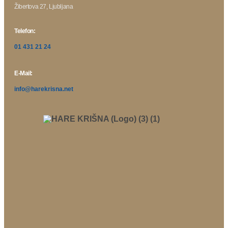
Žibertova 27, Ljubljana
Telefon:
01 431 21 24
E-Mail:
info@harekrisna.net