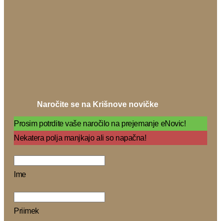
Naročite se na Krišnove novičke
Prosim potrdite vaše naročilo na prejemanje eNovic!
Nekatera polja manjkajo ali so napačna!
Ime
Priimek