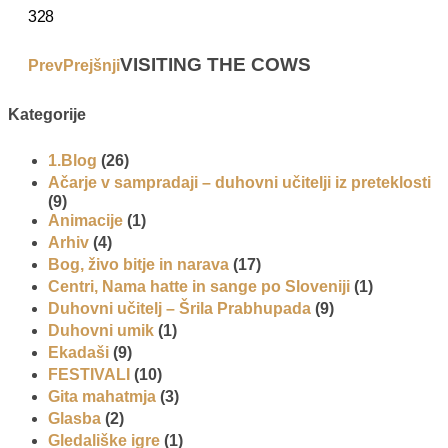
328
VISITING THE COWS
Prev
Prejšnji
Kategorije
1.Blog
(26)
Ačarje v sampradaji – duhovni učitelji iz preteklosti
(9)
Animacije
(1)
Arhiv
(4)
Bog, živo bitje in narava
(17)
Centri, Nama hatte in sange po Sloveniji
(1)
Duhovni učitelj – Šrila Prabhupada
(9)
Duhovni umik
(1)
Ekadaši
(9)
FESTIVALI
(10)
Gita mahatmja
(3)
Glasba
(2)
Gledališke igre
(1)