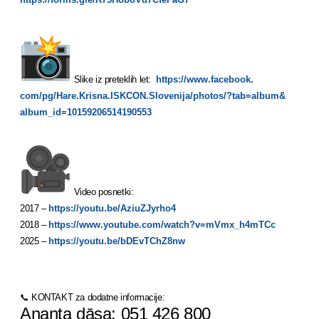
Slike iz preteklih let:
https://www.facebook.
com/pg/Hare.Krisna.ISKCON.
Slovenija/photos/?tab=album&
album_id=10159206514190553
Video posnetki:
2017 –
https://youtu.be/AziuZJyrho4
2018 –
https://www.youtube.com/
watch?v=mVmx_h4mTCc
2025 –
https://youtu.be/bDEvTChZ8nw
📞 KONTAKT za dodatne informacije:
Ananta dāsa: 051 426 800