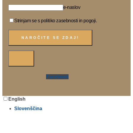
e-naslov
Strinjam se s politiko zasebnosti in pogoji.
Facebook
English
Slovenščina