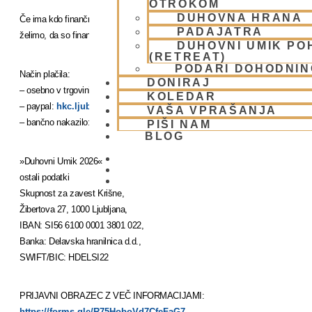
OTROKOM
DUHOVNA HRANA
Če ima kdo finančno stisko, lahko prispevek poravna tudi na 2-3 obroke, ker 
PADAJATRA
želimo, da so finance ovira za neudeležbo.
DUHOVNI UMIK PO
(RETREAT)
PODARI DOHODNIN
Način plačila:
DONIRAJ
– osebno v trgovini Atmarama (gotovina ali bančna kartica)
KOLEDAR
– paypal:
hkc.ljubljana@gmail.com
VAŠA VPRAŠANJA
– bančno nakazilo: SI56 6100 0001 3801 022, namen/sklic:
PIŠI NAM
BLOG
»Duhovni Umik 2026«
ostali podatki
01 431 21 24
Skupnost za zavest Krišne,
Žibertova 27, 1000 Ljubljana,
IBAN: SI56 6100 0001 3801 022,
Banka: Delavska hranilnica d.d.,
SWIFT/BIC: HDELSI22
PRIJAVNI OBRAZEC Z VEČ INFORMACIJAMI:
https://forms.gle/R75HoboVd7CfeFaG7