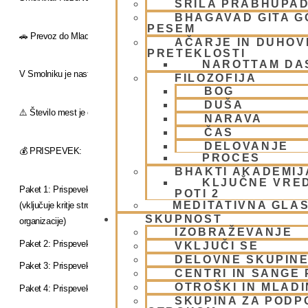
ŠRILA PRABHUPA
BHAGAVAD GITA 
PESEM
🚗 Prevoz do Mladinskega doma si udeleženci organizirajo sami
AČARJE IN DUHOVN
PRETEKLOSTI
NAROTTAM DA
V Smolniku je nastanitev ločena za moške in ženske.
FILOZOFIJA
BOG
DUŠA
⚠️ Število mest je omejeno na obeh lokacijah.
NARAVA
ČAS
DELOVANJE
💰 PRISPEVEK:
PROCES
BHAKTI AKADEMIJ
KLJUČNE VRE
Paket 1: Prispevek za 4-dnevni polni paket z namestitvijo na Smolniku – sam
POTI 2
MEDITATIVNA GLA
(vključuje kritje stroškov namestitve na Smolniku, prasadama, prihoda gostov 
SKUPNOST
organizacije)
IZOBRAŽEVANJE
Paket 2: Prispevek za 4-dnevni polni paket BREZ namestitve – 100€
VKLJUČI SE
DELOVNE SKUPIN
Paket 3: Prispevek za dnevni paket z namestitvijo na Smolniku – 45€
CENTRI IN SANGE 
OTROŠKI IN MLAD
Paket 4: Prispevek za dnevni paket BREZ namestitve – 25€
SKUPINA ZA PODP