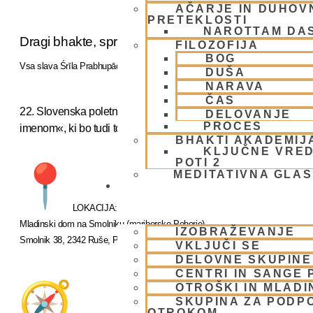
AČARJE IN DUHOVN
PRETEKLOSTI
NAROTTAM DA
Dragi bhakte, sprejmite naše ponižno spoštovanje.
FILOZOFIJA
BOG
Vsa slava Śrīla Prabhupādi!
DUŠA
NARAVA
ČAS
22. Slovenska poletna jatra vas vabi na »Duhovni umik s Svet
DELOVANJE
PROCES
imenom«, ki bo tudi tokrat potekal v idili pohorskih gozdov.
BHAKTI AKADEMIJ
KLJUČNE VRED
POTI 2
MEDITATIVNA GLA
SKUPNOST
LOKACIJA:
Mladinski dom na Smolniku (mariborsko
Pohorje
)
IZOBRAŽEVANJE
Smolnik 38, 2342 Ruše,
Pohorje
VKLJUČI SE
DELOVNE SKUPINE
CENTRI IN SANGE 
OTROŠKI IN MLADI
SKUPINA ZA PODP
OTROKOM