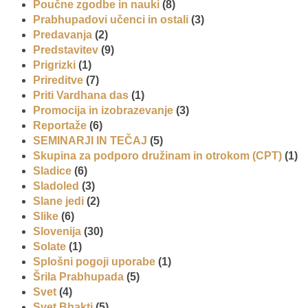
Poučne zgodbe in nauki
(8)
Prabhupadovi učenci in ostali
(3)
Predavanja
(2)
Predstavitev
(9)
Prigrizki
(1)
Prireditve
(7)
Priti Vardhana das
(1)
Promocija in izobrazevanje
(3)
Reportaže
(6)
SEMINARJI IN TEČAJ
(5)
Skupina za podporo družinam in otrokom (CPT)
(1)
Sladice
(6)
Sladoled
(3)
Slane jedi
(2)
Slike
(6)
Slovenija
(30)
Solate
(1)
Splošni pogoji uporabe
(1)
Šrila Prabhupada
(5)
Svet
(4)
Svet Bhakti
(5)