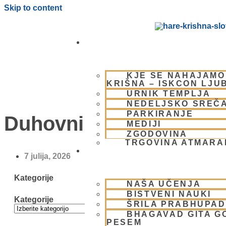
Skip to content
OBIŠČI NAS
KJE SE NAHAJAMO
KRIŠNA – ISKCON LJU
URNIK TEMPLJA
NEDELJSKO SREČ
PARKIRANJE
Duhovni umik 2026
MEDIJI
ZGODOVINA
TRGOVINA ATMAR
BHAKTI JOGA
7 julija, 2026
Kategorije
NAŠA UČENJA
BISTVENI NAUKI
Kategorije
ŠRILA PRABHUPA
BHAGAVAD GITA G
PESEM