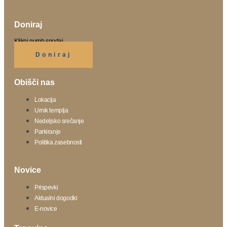
Doniraj
Klikni gumb spodaj.
Doniraj
Obišči nas
Lokacija
Urnik templja
Nedeljsko srečanje
Parkiranje
Politika zasebnosti
Novice
Prispevki
Aktualni dogodki
E-novice