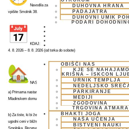
Navodila za pot: najprej vpišite Hotel Veter, Ruše, ko pridete tja,
DUHOVNA HRANA
PADAJATRA
vpišite Smolnik 38.
DUHOVNI UMIK PO
PODARI DOHODNIN
DONIRAJ
KOLEDAR
VAŠA VPRAŠANJA
PIŠI NAM
KDAJ:
BLOG
4. 8. 2026 – 8. 8. 2026 (od torka do sobote)
OBIŠČI NAS
KJE SE NAHAJAMO
KRIŠNA – ISKCON LJ
URNIK TEMPLJA
NASTANITEV:
NEDELJSKO SREČ
PARKIRANJE
a) Primarna nastanitev udeležencev bo kot vedno na lokaciji duhovnega umik
MEDIJI
Mladinskem domu Smolnik.
ZGODOVINA
TRGOVINA ATMAR
BHAKTI JOGA
b) Za tiste, ki bi želeli malce bolj udobno namestitev (in za družine) je le-ta na 
NAŠA UČENJA
ugodni ceni v bližnjem Hotelu Veter (https://hotel-veter.si/) – cca 15-20 min st
BISTVENI NAUKI
Smolnika. Rezervacijo si uredite v lastnem aranžmaju.