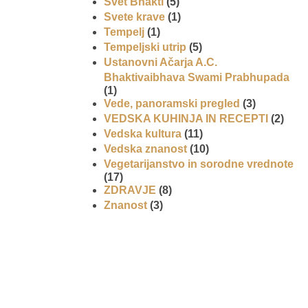
Svet Bhakti
(5)
Svete krave
(1)
Tempelj
(1)
Tempeljski utrip
(5)
Ustanovni Ačarja A.C.
Bhaktivaibhava Swami Prabhupada
(1)
Vede, panoramski pregled
(3)
VEDSKA KUHINJA IN RECEPTI
(2)
Vedska kultura
(11)
Vedska znanost
(10)
Vegetarijanstvo in sorodne vrednote
(17)
ZDRAVJE
(8)
Znanost
(3)