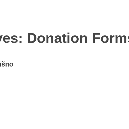
ves: Donation Form
rišno