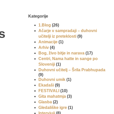
Kategorije
1.Blog
(26)
s
Ačarje v sampradaji – duhovni
učitelji iz preteklosti
(9)
Animacije
(1)
Arhiv
(4)
Bog, živo bitje in narava
(17)
Centri, Nama hatte in sange po
Sloveniji
(1)
Duhovni učitelj – Šrila Prabhupada
(9)
Duhovni umik
(1)
Ekadaši
(9)
FESTIVALI
(10)
Gita mahatmja
(3)
Glasba
(2)
Gledališke igre
(1)
Intervjuji
(8)