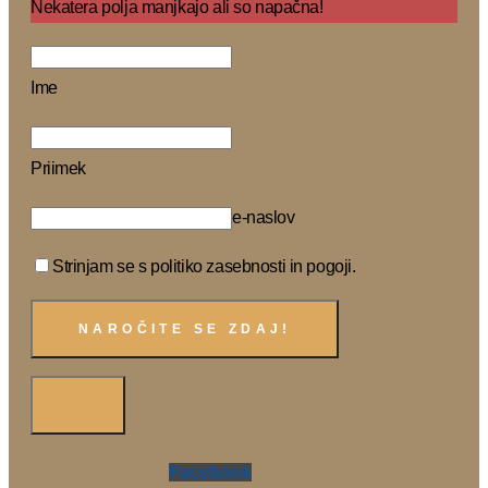
Nekatera polja manjkajo ali so napačna!
Ime
Priimek
e-naslov
Strinjam se s politiko zasebnosti in pogoji.
Facebook