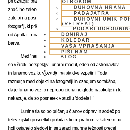
pri ozračju: prav zaradi njega je Zemlja iz vesolja videti
OTROKOM
DUHOVNA HRANA
značilno zeleno modra. Luna je brez zračnega ovoja in
PADAJATRA
zato bi na posnetkih iz tirnice morala biti siva. Toda na nizu
DUHOVNI UMIK PO
(RETREAT)
fotografij, ki prikazujejo odvajanje lunarnega modula Orla
PODARI DOHODNIN
DONIRAJ
od Apolla, Luna pokriva skoraj tri četrtine neba in je zelene
KOLEDAR
barve.
VAŠA VPRAŠANJA
PIŠI NAM
Med ’nenavadnimi’ posnetki je tudi tisti, na katerem
BLOG
so v široki perspektivi lunarni modul, eden od astronavtov
in lunarno vozilo, v ozadju pa sta dve vzpetini. Toda
01 431 21 24
razmerja med objekti na fotografiji in ozadjem so takšna,
da je lunarno vozilo neproporcionalno glede na okolje in to
nakazuje, da so posnetek v studiu ’dodelali.’
Lunina tla so po pričanju članov odprav in sodeč po
televizijskih posnetkih pokrita s finim prahom, v katerem po
hoji ostanejo sledovi in se zaradi majhne težnosti precej