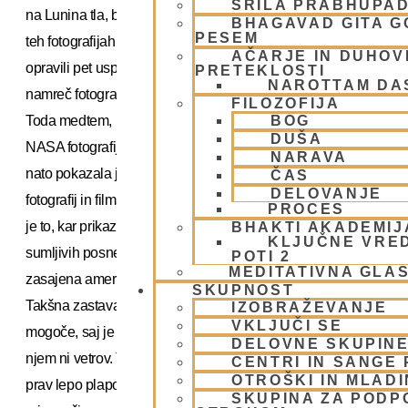
ŠRILA PRABHUPA
na Lunina tla, bi naj bili po trditvah dvomljivcev skriti prav v
BHAGAVAD GITA 
PESEM
teh fotografijah in televizijskih posnetkih. Astronavti, ki so
AČARJE IN DUHOVN
opravili pet uspešnih odprav Apollo, so izkrcanje na Luni
PRETEKLOSTI
NAROTTAM DA
namreč fotografirali in posneli s televizijskimi kamerami.
FILOZOFIJA
Toda medtem, ko je bil televizijski prenos neposreden, je
BOG
DUŠA
NASA fotografije najprej obdelala v laboratorijih in jih šele
NARAVA
nato pokazala javnosti. Prav nekatere od najbolj znanih
ČAS
DELOVANJE
fotografij in filmskih sekvenc vzbujajo vsaj dvome o tem, ali
PROCES
je to, kar prikazujejo, mogoče- še zlasti na Luni. Eden od
BHAKTI AKADEMIJ
KLJUČNE VRE
sumljivih posnetkov je tisti, na katerem je v Lunina tla
POTI 2
MEDITATIVNA GLA
zasajena ameriška zastava, ob njej pa stoji astronavt.
SKUPNOST
Takšna zastava na Zemlji plapola, na Luni pa to ni
IZOBRAŽEVANJE
VKLJUČI SE
mogoče, saj je naš satelit brez ozračja in potemtakem na
DELOVNE SKUPIN
njem ni vetrov. Toda zastava na televizijskem posnetku
CENTRI IN SANGE 
OTROŠKI IN MLAD
prav lepo plapola, kot da bi pihljal blag vetrič! Če smo že
SKUPINA ZA PODP