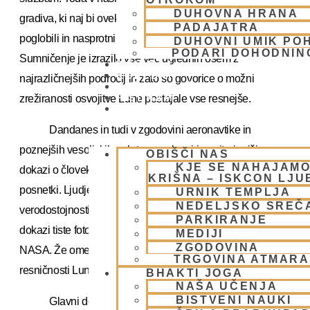
DUHOVNA HRANA
gradiva, ki naj bi ovekovečilo človekovo bivanje na Luni,
PADAJATRA
poglobili in nasprotni dokazi so postajali vse prepričljivejši.
DUHOVNI UMIK PO
PODARI DOHODNIN
Sumničenje je izrazilo vse več uglednih osem z
DONIRAJ
KOLEDAR
najrazličnejših področij in zato so govorice o možni
VAŠA VPRAŠANJA
PIŠI NAM
zrežiranosti osvojitve Lune postajale vse resnejše.
BLOG
Dandanes in tudi v zgodovini aeronavtike in
poznejših vesoljskih poletov so glavni in najtrajnejši
OBIŠČI NAS
KJE SE NAHAJAMO
dokazi o človekovih uspehih fotografije, filmi in televizijski
KRIŠNA – ISKCON LJ
posnetki. Ljudje temu gradivu slepo zaupajo zaradi velike
URNIK TEMPLJA
NEDELJSKO SREČ
verodostojnosti. Toda o pristanku človeka na Luni so edini
PARKIRANJE
dokazi tiste fotografije in posnetki, ki jih je za objavo izbrala
MEDIJI
ZGODOVINA
NASA. Že omenjeni vir podatkov je sumničenje o
TRGOVINA ATMAR
resničnosti Lunarnih odprav dvignil na raven teorij.
BHAKTI JOGA
NAŠA UČENJA
BISTVENI NAUKI
Glavni dokaz v prid trditve, da ni človek nikoli stopil