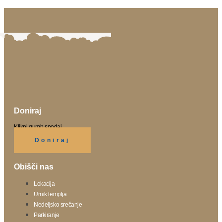
Doniraj
Klikni gumb spodaj.
Doniraj
Obišči nas
Lokacija
Urnik templja
Nedeljsko srečanje
Parkiranje