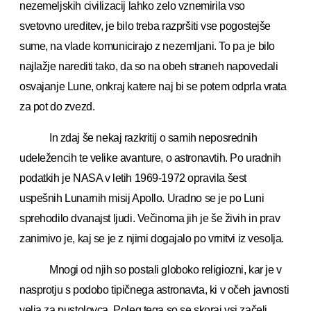
nezemeljskih civilizacij lahko zelo vznemirila vso
svetovno ureditev, je bilo treba razpršiti vse pogostejše
sume, na vlade komunicirajo z nezemljani. To pa je bilo
najlažje narediti tako, da so na obeh straneh napovedali
osvajanje Lune, onkraj katere naj bi se potem odprla vrata
za pot do zvezd.
In zdaj še nekaj razkritij o samih neposrednih
udeležencih te velike avanture, o astronavtih. Po uradnih
podatkih je NASA v letih 1969-1972 opravila šest
uspešnih Lunarnih misij Apollo. Uradno se je po Luni
sprehodilo dvanajst ljudi. Večinoma jih je še živih in prav
zanimivo je, kaj se je z njimi dogajalo po vrnitvi iz vesolja.
Mnogi od njih so postali globoko religiozni, kar je v
nasprotju s podobo tipičnega astronavta, ki v očeh javnosti
velja za pustolovca. Poleg tega so se skoraj vsi začeli