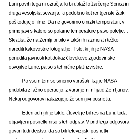
Luni povrh tega ni ozračja, ki bi ublažilo žarčenje Sonca in
druga vesoljska sevanja, ki podobno kot rentgenski žarki
poškodujejo filme. Da ne govorimo o nizki temperaturi, v
primerjavi s katero so polarne temperature pravo poletje…
Skratka, že na Zemlji bi bilo v takšnih razmerah težko
narediti kakovostne fotografije. Tiste, ki jih je NASA
ponudila javnosti kot dokaz človekove zgodovinske
osvojitve Lune, pa so s tehnične plati izvrstne.
Po vsem tem se smemo vprašati, kaj je NASA
pridobila z lažno operacijo, z varanjem milijard Zemljanov.
Nekaj odgovorov nakazujejo že sumljivi posnetki.
Eden od njih je takle: človek je bil res na Luni, toda
objavljeni posnetki niso s teh odprav. V prid tega odgovora
govori tudi dejstvo, da so bili televizijski posnetki