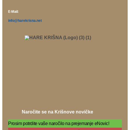
E-Mail:
info@harekrisna.net
Naročite se na Krišnove novičke
Prosim potrdite vaše naročilo na prejemanje eNovic!