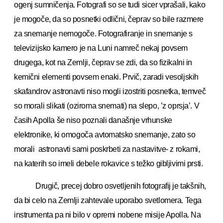
ogenj sumničenja. Fotografi so se tudi sicer vprašali, kako
je mogoče, da so posnetki odlični, čeprav so bile razmere
za snemanje nemogoče. Fotografiranje in snemanje s
televizijsko kamero je na Luni namreč nekaj povsem
drugega, kot na Zemlji, čeprav se zdi, da so fizikalni in
kemični elementi povsem enaki. Prvič, zaradi vesoljskih
skafandrov astronavti niso mogli izostriti posnetka, temveč
so morali slikati (oziroma snemati) na slepo, ’z oprsja’. V
časih Apolla še niso poznali današnje vrhunske
elektronike, ki omogoča avtomatsko snemanje, zato so
morali astronavti sami poskrbeti za nastavitve- z rokami,
na katerih so imeli debele rokavice s težko gibljivimi prsti.
Drugič, precej dobro osvetljenih fotografij je takšnih,
da bi celo na Zemlji zahtevale uporabo svetlomera. Tega
instrumenta pa ni bilo v opremi nobene misije Apolla. Na