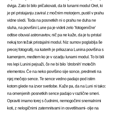
dviga. Zato bi bilo pričakovati, da bi lunarni modul Orel, ki
je pri pristajanju zaviral z močnim motorjem, pustil v prahu
vidne sledi. Toda na posnetkih ni o prahu ne duha ne
sluha, na površini Lune pa je videti zelo ’fotogenične’
odtise obuval astronavtov, nič pa ne kaže, da je tu pristal
nekaj ton težak pristajalni modul. Niz sumov poglablja še
precej fotografij, na katerih je prikazana Lunina površina s
kamenjem, medtem ko je v ozadju lunarni modul. To bi bili
res lepi Lunini pejsaži, če ne bi bilo ’drobnih’ motečih
elementov. Če na neko površino sije sonce, predmeti na
njej mečejo sence. Te sence vedno padajo pod istim
kotom glede na izvor svetlobe. Kaže pa, da na Luni ni tako:
na omenjenih posnetkih sence padajo v različne smeri.
Opraviti imamo torej s čudnimi, nemogočimi snemalnimi
koti, z nelogičnimi zatemnitvami in osvetlitvami- olje na