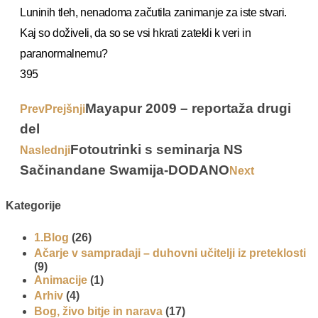
Luninih tleh, nenadoma začutila zanimanje za iste stvari.
Kaj so doživeli, da so se vsi hkrati zatekli k veri in
paranormalnemu?
395
Mayapur 2009 – reportaža drugi
Prev
Prejšnji
del
Fotoutrinki s seminarja NS
Naslednji
Sačinandane Swamija-DODANO
Next
Kategorije
1.Blog
(26)
Ačarje v sampradaji – duhovni učitelji iz preteklosti
(9)
Animacije
(1)
Arhiv
(4)
Bog, živo bitje in narava
(17)