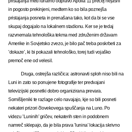
pristajanja med lunarno odpravo Apolla 11 precej nejasni
in pogosto prekinjeni, medtem ko so bila poznejša
pristajanja posneta in prenašana tako, kot da bi se vse
skupaj dogajalo na lokalnem stadionu. Ker se je tedaj
razvnemala tehnološka tekma med združenim državam
Amerike in Sovjetsko zvezo, je bilo pač treba poskrbeti za
’dokaze’, ki bi pokazali tehnološko, torej tudi vojaško
premoč ene od velesil.
Druga, ostrejša različica: astronavti sploh niso bili na
Luni in zato so ponujene fotografije ter predvajani
televizijski posnetki dobro organizirana prevara.
Somišljeniki te razlage celo navajajo, kje so bili posneti
nekateri prizori človekovega spuščanja na Luno. Po
videzu ’Luninih’ gričev, nekaterih sten in podobnem
namreč sklepajo, da je bila prava ’lunina’ lokacija skrivno