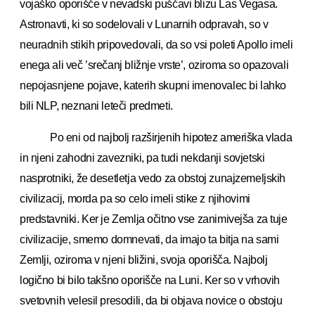
vojaško oporišče v nevadski puščavi blizu Las Vegasa.
Astronavti, ki so sodelovali v Lunarnih odpravah, so v
neuradnih stikih pripovedovali, da so vsi poleti Apollo imeli
enega ali več ’srečanj bližnje vrste’, oziroma so opazovali
nepojasnjene pojave, katerih skupni imenovalec bi lahko
bili NLP, neznani leteči predmeti.
Po eni od najbolj razširjenih hipotez ameriška vlada
in njeni zahodni zavezniki, pa tudi nekdanji sovjetski
nasprotniki, že desetletja vedo za obstoj zunajzemeljskih
civilizacij, morda pa so celo imeli stike z njihovimi
predstavniki. Ker je Zemlja očitno vse zanimivejša za tuje
civilizacije, smemo domnevati, da imajo ta bitja na sami
Zemlji, oziroma v njeni bližini, svoja oporišča. Najbolj
logično bi bilo takšno oporišče na Luni. Ker so v vrhovih
svetovnih velesil presodili, da bi objava novice o obstoju