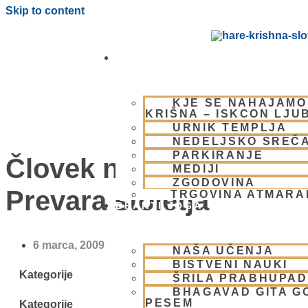
Skip to content
OBIŠČI NAS
KJE SE NAHAJAMO
KRIŠNA – ISKCON LJU
URNIK TEMPLJA
NEDELJSKO SREČ
PARKIRANJE
Človek na Luni?
MEDIJI
ZGODOVINA
Prevara stoletja
TRGOVINA ATMAR
BHAKTI JOGA
6 marca, 2009
NAŠA UČENJA
BISTVENI NAUKI
Kategorije
ŠRILA PRABHUPA
BHAGAVAD GITA G
PESEM
Kategorije