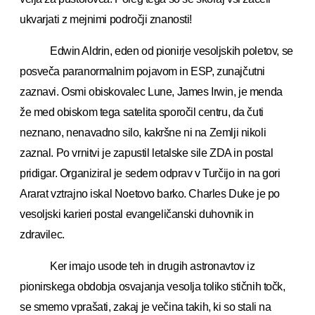
ukvarjati z mejnimi področji znanosti!
Edwin Aldrin, eden od pionirje vesoljskih poletov, se
posveča paranormalnim pojavom in ESP, zunajčutni
zaznavi. Osmi obiskovalec Lune, James Irwin, je menda
že med obiskom tega satelita sporočil centru, da čuti
neznano, nenavadno silo, kakršne ni na Zemlji nikoli
zaznal. Po vrnitvi je zapustil letalske sile ZDA in postal
pridigar. Organiziral je sedem odprav v Turčijo in na gori
Ararat vztrajno iskal Noetovo barko. Charles Duke je po
vesoljski karieri postal evangeličanski duhovnik in
zdravilec.
Ker imajo usode teh in drugih astronavtov iz
pionirskega obdobja osvajanja vesolja toliko stičnih točk,
se smemo vprašati, zakaj je večina takih, ki so stali na