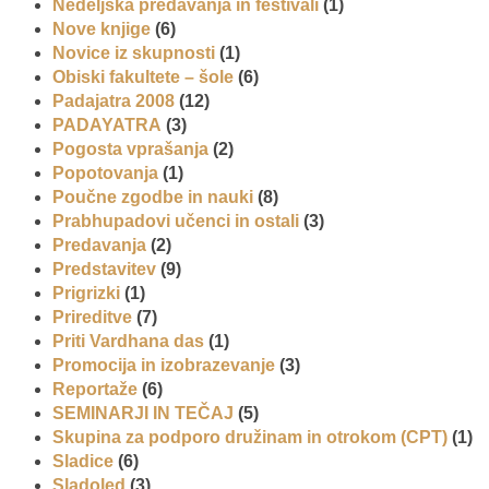
Nedeljska predavanja in festivali
(1)
Nove knjige
(6)
Novice iz skupnosti
(1)
Obiski fakultete – šole
(6)
Padajatra 2008
(12)
PADAYATRA
(3)
Pogosta vprašanja
(2)
Popotovanja
(1)
Poučne zgodbe in nauki
(8)
Prabhupadovi učenci in ostali
(3)
Predavanja
(2)
Predstavitev
(9)
Prigrizki
(1)
Prireditve
(7)
Priti Vardhana das
(1)
Promocija in izobrazevanje
(3)
Reportaže
(6)
SEMINARJI IN TEČAJ
(5)
Skupina za podporo družinam in otrokom (CPT)
(1)
Sladice
(6)
Sladoled
(3)