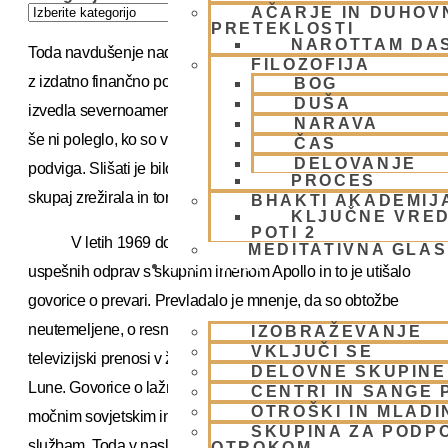
AČARJE IN DUHOVN
PRETEKLOSTI
NAROTTAM DA
Toda navdušenje nad uspešno vesoljsko odpravo, ki jo je
FILOZOFIJA
z izdatno finančno pomočjo ameriške vlade pripravila in
BOG
DUŠA
izvedla severnoameriška vesoljska agencija (NASA), se
NARAVA
še ni poleglo, ko so v svetu že posumili v resničnost tega
ČAS
DELOVANJE
podviga. Slišati je bilo kar nekaj obtožb, da je NASA vse
PROCES
skupaj zrežirala in torej potegnila ves svet za nos.
BHAKTI AKADEMIJ
KLJUČNE VRED
POTI 2
V letih 1969 do 1972 se je zvrstilo še nekaj
MEDITATIVNA GLA
SKUPNOST
uspešnih odprav s skupnim imenom Apollo in to je utišalo
govorice o prevari. Prevladalo je mnenje, da so obtožbe
neutemeljene, o resničnosti dogajanja pa naj bi pričali
IZOBRAŽEVANJE
VKLJUČI SE
televizijski prenosi v živo, fotografije in materialni dokazi z
DELOVNE SKUPINE
Lune. Govorice o lažnih pristankih so tedaj pripisali
CENTRI IN SANGE 
OTROŠKI IN MLADI
močnim sovjetskim in drugim vzhodnoevropskim tajnim
SKUPINA ZA PODP
službam. Toda v naslednjih letih so se sumi o prisotnost
OTROKOM