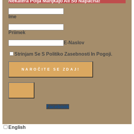
Nekatera Polja Manjkajo Ali So Napačna!
Ime
Priimek
E-Naslov
Strinjam Se S Politiko Zasebnosti In Pogoji.
Facebook
English