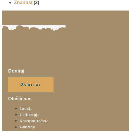
Znanost
(3)
Doniraj
Klikni gumb spodaj.
Doniraj
Obišči nas
Lokacija
Urnik templja
Nedeljsko srečanje
Parkiranje