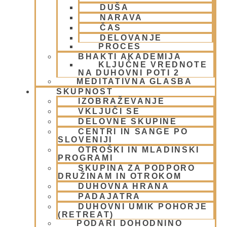
Bog, živo bitje in narava
(17)
DUŠA
Centri, Nama hatte in sange po Sloveniji
(1)
NARAVA
Duhovni učitelj – Šrila Prabhupada
(9)
ČAS
DELOVANJE
Duhovni umik
(1)
PROCES
Ekadaši
(9)
BHAKTI AKADEMIJA
FESTIVALI
(10)
KLJUČNE VREDNOTE
Gita mahatmja
(3)
NA DUHOVNI POTI 2
MEDITATIVNA GLASBA
Glasba
(2)
SKUPNOST
Gledališke igre
(1)
IZOBRAŽEVANJE
Intervjuji
(8)
VKLJUČI SE
Iskcon po svetu
(2)
DELOVNE SKUPINE
Jatra Javornik 2008
(1)
CENTRI IN SANGE PO
Juhe
(4)
SLOVENIJI
OTROŠKI IN MLADINSKI
Karma, reinkarnacija in bhakti
(8)
PROGRAMI
Krišna – vrhovna božanska oseba
(7)
SKUPINA ZA PODPORO
KRIŠNA BAZAR
(1)
DRUŽINAM IN OTROKOM
Krišnove inkarnacije
(11)
DUHOVNA HRANA
Meditacija
(9)
PADAJATRA
MORALA IN ETIKA
(5)
DUHOVNI UMIK POHORJE
(RETREAT)
Napitki – topli
(1)
PODARI DOHODNINO