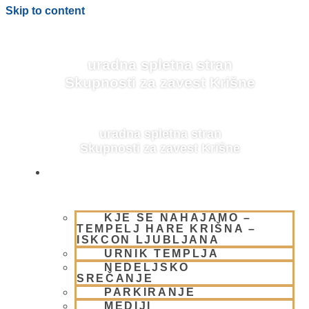
Skip to content
uradna spletna stran
Skupnosti za zavest Krišne
uradna spletna stran
Skupnosti za zavest Krišne
OBIŠČI NAS
KJE SE NAHAJAMO –
BLOG
TEMPELJ HARE KRIŠNA –
ISKCON LJUBLJANA
URNIK TEMPLJA
NEDELJSKO
SREČANJE
PARKIRANJE
MEDIJI