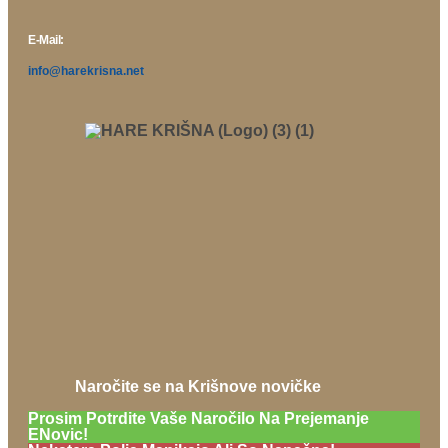
E-Mail:
info@harekrisna.net
Naročite se na Krišnove novičke
Prosim Potrdite Vaše Naročilo Na Prejemanje
ENovic!