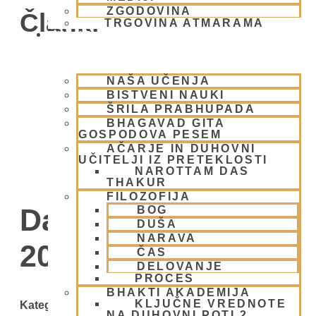
ZGODOVINA
Članki
TRGOVINA ATMARAMA
BHAKTI JOGA
NAŠA UČENJA
BISTVENI NAUKI
ŠRILA PRABHUPADA
BHAGAVAD GITA
GOSPODOVA PESEM
AČARJE IN DUHOVNI
UČITELJI IZ PRETEKLOSTI
NAROTTAM DAS
THAKUR
FILOZOFIJA
Day: 23 februarja,
BOG
DUŠA
NARAVA
2026
ČAS
DELOVANJE
PROCES
BHAKTI AKADEMIJA
KLJUČNE VREDNOTE
Kategorije
NA DUHOVNI POTI 2