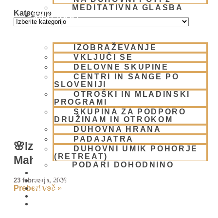
MEDITATIVNA GLASBA
Kategorije
SKUPNOST
IZOBRAŽEVANJE
VKLJUČI SE
DELOVNE SKUPINE
CENTRI IN SANGE PO
SLOVENIJI
OTROŠKI IN MLADINSKI
PROGRAMI
SKUPINA ZA PODPORO
DRUŽINAM IN OTROKOM
DUHOVNA HRANA
PADAJATRA
🌸Izlet v Prabhupadadesh in
DUHOVNI UMIK POHORJE
(RETREAT)
MahaHarinam v Benetkah🌸
PODARI DOHODNINO
DONIRAJ
23 februarja, 2026
KOLEDAR
Preberi več »
VAŠA VPRAŠANJA
PIŠI NAM
BLOG