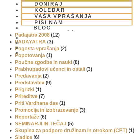
Napovednik
(10)
DONIRAJ
Nedeljska predavanja in festivali
(1)
KOLEDAR
Nove knjige
(6)
VAŠA VPRAŠANJA
Novice iz skupnosti
(1)
PIŠI NAM
BLOG
Obiski fakultete – šole
(6)
Padajatra 2008
(12)
PADAYATRA
(3)
Pogosta vprašanja
(2)
01 431 21 24
Popotovanja
(1)
Poučne zgodbe in nauki
(8)
Prabhupadovi učenci in ostali
(3)
Predavanja
(2)
Predstavitev
(9)
Prigrizki
(1)
Prireditve
(7)
Priti Vardhana das
(1)
Promocija in izobrazevanje
(3)
Reportaže
(6)
SEMINARJI IN TEČAJ
(5)
Skupina za podporo družinam in otrokom (CPT)
(1)
Sladice
(6)