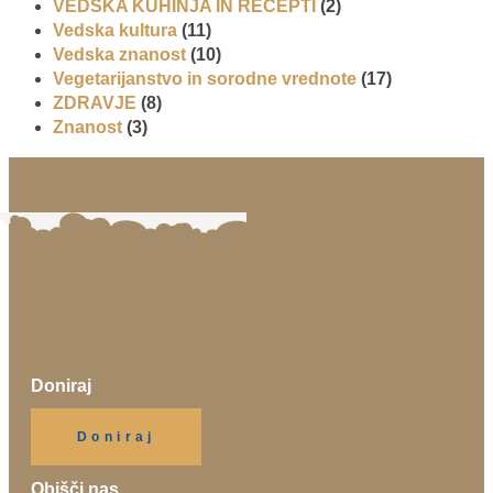
VEDSKA KUHINJA IN RECEPTI
(2)
Vedska kultura
(11)
Vedska znanost
(10)
Vegetarijanstvo in sorodne vrednote
(17)
ZDRAVJE
(8)
Znanost
(3)
Doniraj
Klikni gumb spodaj.
Doniraj
Obišči nas