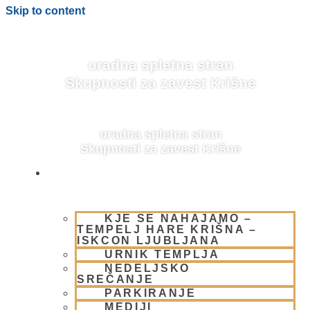
Skip to content
uradna spletna stran
Skupnosti za zavest Krišne
uradna spletna stran
Skupnosti za zavest Krišne
OBIŠČI NAS
KJE SE NAHAJAMO –
BLOG
TEMPELJ HARE KRIŠNA –
ISKCON LJUBLJANA
URNIK TEMPLJA
NEDELJSKO
SREČANJE
PARKIRANJE
MEDIJI