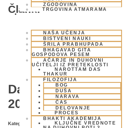
ZGODOVINA
Članki
TRGOVINA ATMARAMA
BHAKTI JOGA
NAŠA UČENJA
BISTVENI NAUKI
ŠRILA PRABHUPADA
BHAGAVAD GITA
GOSPODOVA PESEM
AČARJE IN DUHOVNI
UČITELJI IZ PRETEKLOSTI
NAROTTAM DAS
THAKUR
FILOZOFIJA
Day: 14 novembra,
BOG
DUŠA
NARAVA
2025
ČAS
DELOVANJE
PROCES
BHAKTI AKADEMIJA
KLJUČNE VREDNOTE
Kategorije
NA DUHOVNI POTI 2