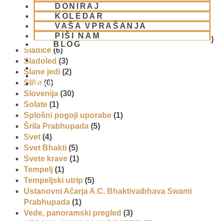
DONIRAJ
Promocija in izobrazevanje
(3)
KOLEDAR
Reportaže
(6)
VAŠA VPRAŠANJA
SEMINARJI IN TEČAJ
(5)
PIŠI NAM
Skupina za podporo družinam in otrokom (CPT)
(1)
BLOG
Sladice
(6)
Sladoled
(3)
Slane jedi
(2)
Slike
(6)
01 431 21 24
Slovenija
(30)
Solate
(1)
Splošni pogoji uporabe
(1)
Šrila Prabhupada
(5)
Svet
(4)
Svet Bhakti
(5)
Svete krave
(1)
Tempelj
(1)
Tempeljski utrip
(5)
Ustanovni Ačarja A.C. Bhaktivaibhava Swami
Prabhupada
(1)
Vede, panoramski pregled
(3)