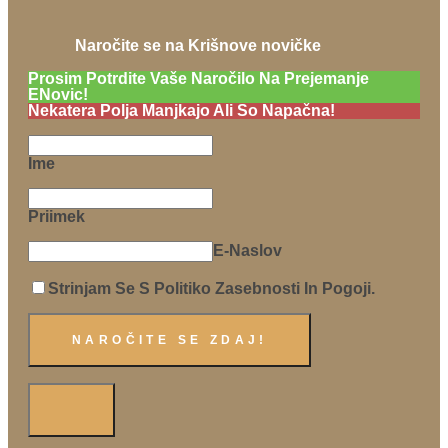
Naročite se na Krišnove novičke
Prosim Potrdite Vaše Naročilo Na Prejemanje
ENovic!
Nekatera Polja Manjkajo Ali So Napačna!
Ime
Priimek
E-Naslov
Strinjam Se S Politiko Zasebnosti In Pogoji.