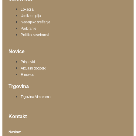
Lokacija
Urnik templja
Nedeljsko srečanje
Parkiranje
Politika zasebnosti
Novice
Prispevki
Aktualni dogodki
E-novice
Trgovina
Trgovina Atmarama
Kontakt
Naslov: