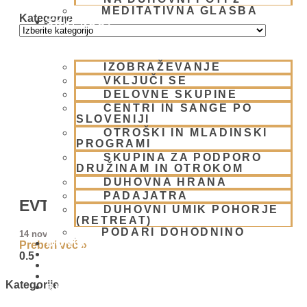
MEDITATIVNA GLASBA
Kategorije
SKUPNOST
IZOBRAŽEVANJE
VKLJUČI SE
DELOVNE SKUPINE
CENTRI IN SANGE PO
SLOVENIJI
OTROŠKI IN MLADINSKI
PROGRAMI
SKUPINA ZA PODPORO
DRUŽINAM IN OTROKOM
DUHOVNA HRANA
PADAJATRA
EVTANAZIJA, DA ALI NE?
DUHOVNI UMIK POHORJE
(RETREAT)
PODARI DOHODNINO
14 novembra, 2025
DONIRAJ
Preberi več »
KOLEDAR
VAŠA VPRAŠANJA
PIŠI NAM
Kategorije
BLOG