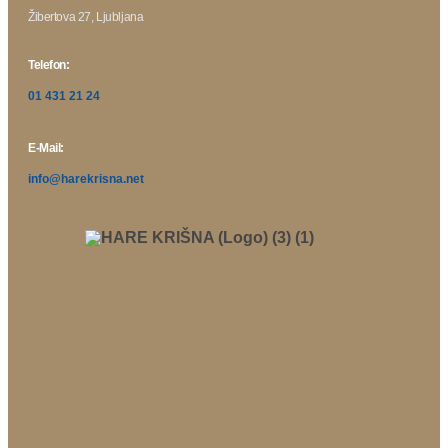
Žibertova 27, Ljubljana
Telefon:
01 431 21 24
E-Mail:
info@harekrisna.net