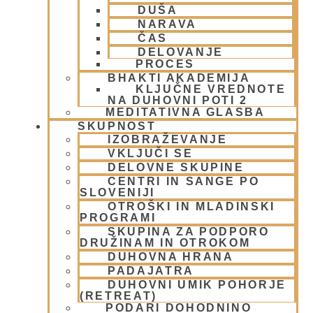
DUŠA
Krišnove inkarnacije
(11)
NARAVA
Meditacija
(9)
ČAS
MORALA IN ETIKA
(5)
DELOVANJE
Napitki – topli
(1)
PROCES
Napovednik
(10)
BHAKTI AKADEMIJA
KLJUČNE VREDNOTE
Nedeljska predavanja in festivali
(1)
NA DUHOVNI POTI 2
Nove knjige
(6)
MEDITATIVNA GLASBA
Novice iz skupnosti
(1)
SKUPNOST
Obiski fakultete – šole
(6)
IZOBRAŽEVANJE
VKLJUČI SE
Padajatra 2008
(12)
DELOVNE SKUPINE
PADAYATRA
(3)
CENTRI IN SANGE PO
Pogosta vprašanja
(2)
SLOVENIJI
Popotovanja
(1)
OTROŠKI IN MLADINSKI
Poučne zgodbe in nauki
(8)
PROGRAMI
Prabhupadovi učenci in ostali
(3)
SKUPINA ZA PODPORO
DRUŽINAM IN OTROKOM
Predavanja
(2)
DUHOVNA HRANA
Predstavitev
(9)
PADAJATRA
Prigrizki
(1)
DUHOVNI UMIK POHORJE
Prireditve
(7)
(RETREAT)
Priti Vardhana das
(1)
PODARI DOHODNINO