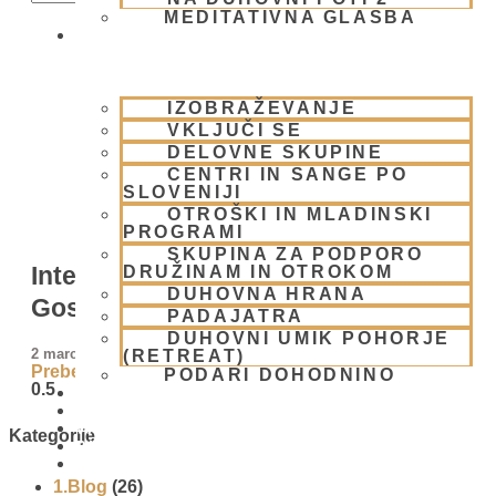
MEDITATIVNA GLASBA
SKUPNOST
IZOBRAŽEVANJE
VKLJUČI SE
DELOVNE SKUPINE
CENTRI IN SANGE PO
SLOVENIJI
OTROŠKI IN MLADINSKI
PROGRAMI
SKUPINA ZA PODPORO
Interaktivni kviz – Po poteh
DRUŽINAM IN OTROKOM
DUHOVNA HRANA
Gospoda Čajtanje
PADAJATRA
DUHOVNI UMIK POHORJE
2 marca, 2025
(RETREAT)
Preberi več »
PODARI DOHODNINO
DONIRAJ
KOLEDAR
VAŠA VPRAŠANJA
Kategorije
PIŠI NAM
BLOG
1.Blog
(26)