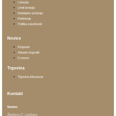
Lokacija
Urnik templja
Nedeljsko srečanje
Parkiranje
Politika zasebnosti
Novice
Prispevki
Aktualni dogodki
E-novice
Trgovina
Trgovina Atmarama
Kontakt
Naslov:
Žibertova 27, Ljubljana