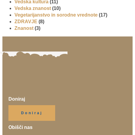
Vedska kultura
(11)
Vedska znanost
(10)
Vegetarijanstvo in sorodne vrednote
(17)
ZDRAVJE
(8)
Znanost
(3)
Doniraj
Klikni gumb spodaj.
Doniraj
Obišči nas