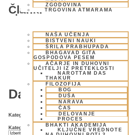
ZGODOVINA
Članki
TRGOVINA ATMARAMA
BHAKTI JOGA
NAŠA UČENJA
BISTVENI NAUKI
ŠRILA PRABHUPADA
BHAGAVAD GITA
GOSPODOVA PESEM
AČARJE IN DUHOVNI
UČITELJI IZ PRETEKLOSTI
NAROTTAM DAS
THAKUR
FILOZOFIJA
Day: 2 marca, 2025
BOG
DUŠA
NARAVA
ČAS
DELOVANJE
Kategorije
PROCES
BHAKTI AKADEMIJA
Kategorije
KLJUČNE VREDNOTE
NA DUHOVNI POTI 2