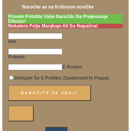
Naročite se na Krišnove novičke
Prosim Potrdite Vaše Naročilo Na Prejemanje
ENovic!
Nekatera Polja Manjkajo Ali So Napačna!
Ime
Priimek
E-Naslov
Strinjam Se S Politiko Zasebnosti In Pogoji.
Facebook