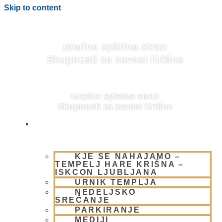
Skip to content
uradna spletna stran
Skupnosti za zavest Krišne
uradna spletna stran
Skupnosti za zavest Krišne
OBIŠČI NAS
KJE SE NAHAJAMO –
BLOG
TEMPELJ HARE KRIŠNA –
ISKCON LJUBLJANA
URNIK TEMPLJA
NEDELJSKO
SREČANJE
PARKIRANJE
MEDIJI