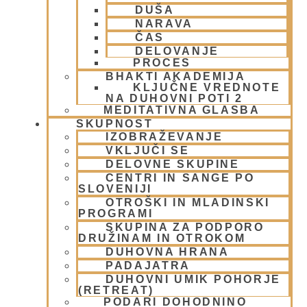
DUŠA
Meditacija
(9)
NARAVA
MORALA IN ETIKA
(5)
ČAS
Napitki – topli
(1)
DELOVANJE
Napovednik
(10)
PROCES
Nedeljska predavanja in festivali
(1)
BHAKTI AKADEMIJA
KLJUČNE VREDNOTE
Nove knjige
(6)
NA DUHOVNI POTI 2
Novice iz skupnosti
(1)
MEDITATIVNA GLASBA
Obiski fakultete – šole
(6)
SKUPNOST
Padajatra 2008
(12)
IZOBRAŽEVANJE
VKLJUČI SE
PADAYATRA
(3)
DELOVNE SKUPINE
Pogosta vprašanja
(2)
CENTRI IN SANGE PO
Popotovanja
(1)
SLOVENIJI
Poučne zgodbe in nauki
(8)
OTROŠKI IN MLADINSKI
Prabhupadovi učenci in ostali
(3)
PROGRAMI
Predavanja
(2)
SKUPINA ZA PODPORO
DRUŽINAM IN OTROKOM
Predstavitev
(9)
DUHOVNA HRANA
Prigrizki
(1)
PADAJATRA
Prireditve
(7)
DUHOVNI UMIK POHORJE
Priti Vardhana das
(1)
(RETREAT)
Promocija in izobrazevanje
(3)
PODARI DOHODNINO