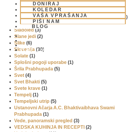
DONIRAJ
Reportaže
(6)
KOLEDAR
SEMINARJI IN TEČAJ
(5)
VAŠA VPRAŠANJA
Skupina za podporo družinam in otrokom (CPT)
(1)
PIŠI NAM
Sladice
(6)
BLOG
Sladoled
(3)
Slane jedi
(2)
Slike
(6)
Slovenija
(30)
01 431 21 24
Solate
(1)
Splošni pogoji uporabe
(1)
Šrila Prabhupada
(5)
Svet
(4)
Svet Bhakti
(5)
Svete krave
(1)
Tempelj
(1)
Tempeljski utrip
(5)
Ustanovni Ačarja A.C. Bhaktivaibhava Swami
Prabhupada
(1)
Vede, panoramski pregled
(3)
VEDSKA KUHINJA IN RECEPTI
(2)