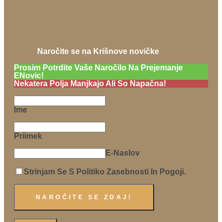
Naročite se na Krišnove novičke
Prosim Potrdite Vaše Naročilo Na Prejemanje
ENovic!
Nekatera Polja Manjkajo Ali So Napačna!
Ime
Priimek
E-Naslov
Strinjam Se S Politiko Zasebnosti In Pogoji.