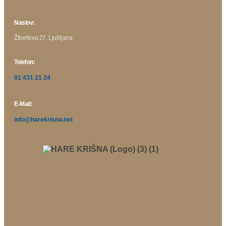
Naslov:
Žibertova 27, Ljubljana
Telefon:
01 431 21 24
E-Mail:
info@harekrisna.net