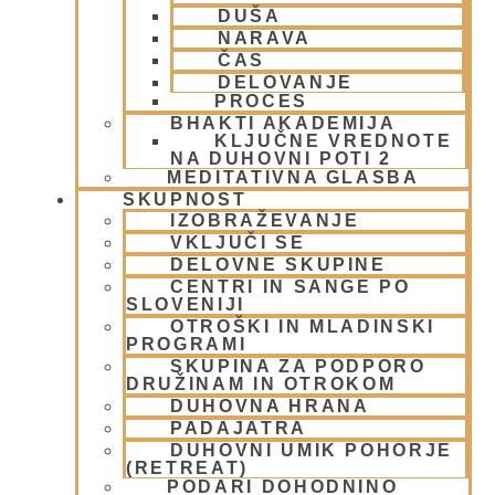
Karma, reinkarnacija in bhakti
(8)
DUŠA
NARAVA
Krišna – vrhovna božanska oseba
(7)
ČAS
KRIŠNA BAZAR
(1)
DELOVANJE
Krišnove inkarnacije
(11)
PROCES
Meditacija
(9)
BHAKTI AKADEMIJA
MORALA IN ETIKA
(5)
KLJUČNE VREDNOTE
NA DUHOVNI POTI 2
Napitki – topli
(1)
MEDITATIVNA GLASBA
Napovednik
(10)
SKUPNOST
Nedeljska predavanja in festivali
(1)
IZOBRAŽEVANJE
Nove knjige
(6)
VKLJUČI SE
Novice iz skupnosti
(1)
DELOVNE SKUPINE
Obiski fakultete – šole
(6)
CENTRI IN SANGE PO
SLOVENIJI
Padajatra 2008
(12)
OTROŠKI IN MLADINSKI
PADAYATRA
(3)
PROGRAMI
Pogosta vprašanja
(2)
SKUPINA ZA PODPORO
Popotovanja
(1)
DRUŽINAM IN OTROKOM
Poučne zgodbe in nauki
(8)
DUHOVNA HRANA
PADAJATRA
Prabhupadovi učenci in ostali
(3)
DUHOVNI UMIK POHORJE
Predavanja
(2)
(RETREAT)
Predstavitev
(9)
PODARI DOHODNINO