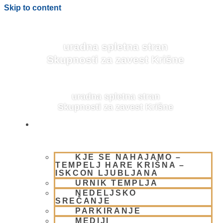
Skip to content
uradna spletna stran
Skupnosti za zavest Krišne
uradna spletna stran
Skupnosti za zavest Krišne
OBIŠČI NAS
KJE SE NAHAJAMO –
BLOG
TEMPELJ HARE KRIŠNA –
ISKCON LJUBLJANA
URNIK TEMPLJA
NEDELJSKO
SREČANJE
PARKIRANJE
MEDIJI