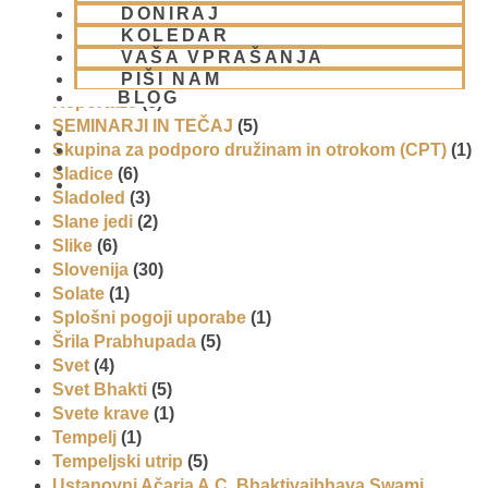
Prigrizki
(1)
DONIRAJ
Prireditve
(7)
KOLEDAR
Priti Vardhana das
(1)
VAŠA VPRAŠANJA
Promocija in izobrazevanje
(3)
PIŠI NAM
BLOG
Reportaže
(6)
SEMINARJI IN TEČAJ
(5)
Skupina za podporo družinam in otrokom (CPT)
(1)
Sladice
(6)
01 431 21 24
Sladoled
(3)
Slane jedi
(2)
Slike
(6)
Slovenija
(30)
Solate
(1)
Splošni pogoji uporabe
(1)
Šrila Prabhupada
(5)
Svet
(4)
Svet Bhakti
(5)
Svete krave
(1)
Tempelj
(1)
Tempeljski utrip
(5)
Ustanovni Ačarja A.C. Bhaktivaibhava Swami