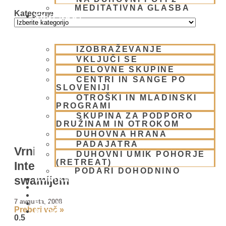
MEDITATIVNA GLASBA
Kategorije
SKUPNOST
IZOBRAŽEVANJE
VKLJUČI SE
DELOVNE SKUPINE
CENTRI IN SANGE PO
SLOVENIJI
OTROŠKI IN MLADINSKI
PROGRAMI
SKUPINA ZA PODPORO
DRUŽINAM IN OTROKOM
DUHOVNA HRANA
PADAJATRA
Vrnitev k duhovnim vrednotam /
DUHOVNI UMIK POHORJE
(RETREAT)
Intervju z NS Sačinandano
PODARI DOHODNINO
swamijem
DONIRAJ
KOLEDAR
VAŠA VPRAŠANJA
7 avgusta, 2008
PIŠI NAM
Preberi več »
BLOG