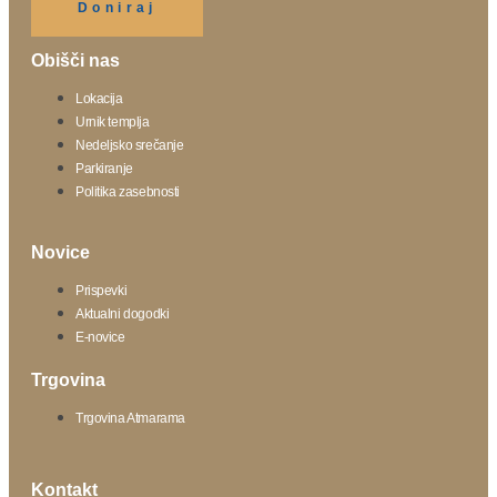
Doniraj
Obišči nas
Lokacija
Urnik templja
Nedeljsko srečanje
Parkiranje
Politika zasebnosti
Novice
Prispevki
Aktualni dogodki
E-novice
Trgovina
Trgovina Atmarama
Kontakt