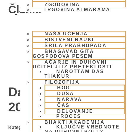
ZGODOVINA
Članki
TRGOVINA ATMARAMA
BHAKTI JOGA
NAŠA UČENJA
BISTVENI NAUKI
ŠRILA PRABHUPADA
BHAGAVAD GITA
GOSPODOVA PESEM
AČARJE IN DUHOVNI
UČITELJI IZ PRETEKLOSTI
NAROTTAM DAS
THAKUR
FILOZOFIJA
Day: 7 avgusta,
BOG
DUŠA
NARAVA
2008
ČAS
DELOVANJE
PROCES
BHAKTI AKADEMIJA
KLJUČNE VREDNOTE
Kategorije
NA DUHOVNI POTI 2