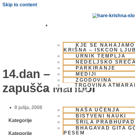
Skip to content
OBIŠČI NAS
KJE SE NAHAJAMO
KRIŠNA – ISKCON LJU
URNIK TEMPLJA
NEDELJSKO SREČ
PARKIRANJE
14.dan – Eko-karavana
MEDIJI
ZGODOVINA
zapušča Maribor
TRGOVINA ATMAR
BHAKTI JOGA
8 julija, 2008
NAŠA UČENJA
BISTVENI NAUKI
Kategorije
ŠRILA PRABHUPA
BHAGAVAD GITA G
PESEM
Kategorije