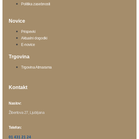
Politika zasebnosti
Novice
Prispevki
Aktualni dogodki
E-novice
Trgovina
Trgovina Atmarama
Kontakt
Naslov:
Žibertova 27, Ljubljana
Telefon:
01 431 21 24