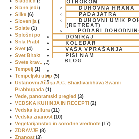
Sladoled
(3)
OTROKOM
Slane jedi
(2)
DUHOVNA HRANA
PADAJATRA
Slike
(6)
DUHOVNI UMIK PO
Slovenija
(30)
(RETREAT)
Solate
(1)
PODARI DOHODNIN
Splošni pogoji uporabe
(1)
DONIRAJ
Šrila Prabhupada
(5)
KOLEDAR
Svet
(4)
VAŠA VPRAŠANJA
PIŠI NAM
Svet Bhakti
(5)
BLOG
Svete krave
(1)
Tempelj
(1)
Tempeljski utrip
(5)
01 431 21 24
Ustanovni Ačarja A.C. Bhaktivaibhava Swami
Prabhupada
(1)
Vede, panoramski pregled
(3)
VEDSKA KUHINJA IN RECEPTI
(2)
Vedska kultura
(11)
Vedska znanost
(10)
Vegetarijanstvo in sorodne vrednote
(17)
ZDRAVJE
(8)
Znanost
(3)