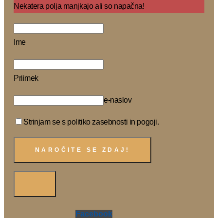
Nekatera polja manjkajo ali so napačna!
Ime
Priimek
e-naslov
Strinjam se s politiko zasebnosti in pogoji.
Facebook