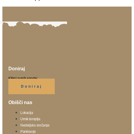
Doniraj
Klikni gumb spodaj.
Doniraj
Obišči nas
Lokacija
Urnik templja
Nedeljsko srečanje
Parkiranje