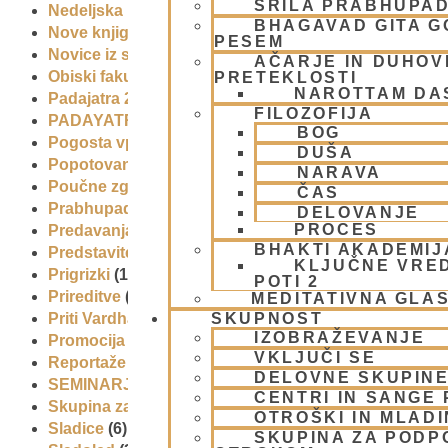
ŠRILA PRABHUPA
Nedeljska predavanja in festivali
(1)
BHAGAVAD GITA 
Nove knjige
(6)
PESEM
Novice iz skupnosti
(1)
AČARJE IN DUHOVN
Obiski fakultete – šole
(6)
PRETEKLOSTI
NAROTTAM DA
Padajatra 2008
(12)
FILOZOFIJA
PADAYATRA
(3)
BOG
Pogosta vprašanja
(2)
DUŠA
Popotovanja
(1)
NARAVA
Poučne zgodbe in nauki
(8)
ČAS
Prabhupadovi učenci in ostali
(3)
DELOVANJE
PROCES
Predavanja
(2)
BHAKTI AKADEMIJ
Predstavitev
(9)
KLJUČNE VRE
Prigrizki
(1)
POTI 2
Prireditve
(7)
MEDITATIVNA GLA
SKUPNOST
Priti Vardhana das
(1)
IZOBRAŽEVANJE
Promocija in izobrazevanje
(3)
VKLJUČI SE
Reportaže
(6)
DELOVNE SKUPIN
SEMINARJI IN TEČAJ
(5)
CENTRI IN SANGE 
Skupina za podporo družinam in otrokom (CPT)
(1)
OTROŠKI IN MLAD
Sladice
(6)
SKUPINA ZA PODP