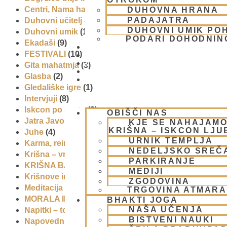
Centri, Nama hatte in sange po Sloveniji
(1)
DUHOVNA HRANA
PADAJATRA
Duhovni učitelj – Šrila Prabhupada
(9)
DUHOVNI UMIK PO
Duhovni umik
(1)
PODARI DOHODNIN
Ekadaši
(9)
DONIRAJ
FESTIVALI
(10)
KOLEDAR
VAŠA VPRAŠANJA
Gita mahatmja
(3)
PIŠI NAM
Glasba
(2)
BLOG
Gledališke igre
(1)
Intervjuji
(8)
Iskcon po svetu
(2)
OBIŠČI NAS
Jatra Javornik 2008
(1)
KJE SE NAHAJAMO
KRIŠNA – ISKCON LJ
Juhe
(4)
URNIK TEMPLJA
Karma, reinkarnacija in bhakti
(8)
NEDELJSKO SREČ
Krišna – vrhovna božanska oseba
(7)
PARKIRANJE
KRIŠNA BAZAR
(1)
MEDIJI
Krišnove inkarnacije
(11)
ZGODOVINA
Meditacija
(9)
TRGOVINA ATMAR
MORALA IN ETIKA
(5)
BHAKTI JOGA
NAŠA UČENJA
Napitki – topli
(1)
BISTVENI NAUKI
Napovednik
(10)