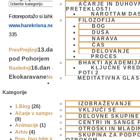
AČARJE IN DUHOVN
PRETEKLOSTI
NAROTTAM DA
Fotoreportažo si lahko ogledate na
FILOZOFIJA
www.harekrisna.net/ekokaravana
.
BOG
DUŠA
335
NARAVA
ČAS
13.dan – Ekokaravana v Pekrah
Prev
Prejšnji
DELOVANJE
PROCES
pod Pohorjem
BHAKTI AKADEMIJ
16.dan – zadnja etapa
KLJUČNE VRED
Naslednji
POTI 2
Ekokaravane
Next
MEDITATIVNA GLA
SKUPNOST
Kategorije
IZOBRAŽEVANJE
1.Blog
(26)
VKLJUČI SE
Ačarje v sampradaji – duhovni učitelji iz preteklosti
DELOVNE SKUPINE
(9)
CENTRI IN SANGE 
Animacije
(1)
OTROŠKI IN MLADI
Arhiv
(4)
SKUPINA ZA PODP
Bog, živo bitje in narava
(17)
OTROKOM