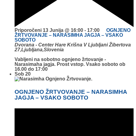
Priporočeni
13 Junija @ 16:00
-
17:00
OGNJENO
ŽRTVOVANJE – NARASIMHA JAGJA – VSAKO
SOBOTO
Dvorana - Center Hare Krišna V Ljubljani
Žibertova
27,Ljubljana,Slovenia
Vabljeni na sobotno ognjeno žrtovanje -
Narasimaha jagja. Prost vstop. Vsako soboto ob
16.00 do 17:00
Sob
20
OGNJENO ŽRTVOVANJE – NARASIMHA
JAGJA – VSAKO SOBOTO