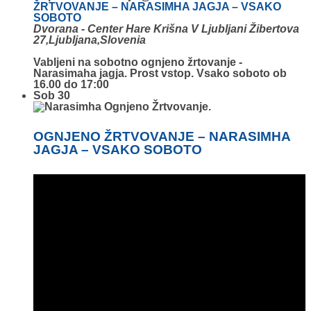
ŽRTVOVANJE – NARASIMHA JAGJA – VSAKO
SOBOTO
Dvorana - Center Hare Krišna V Ljubljani
Žibertova
27,Ljubljana,Slovenia
Vabljeni na sobotno ognjeno žrtovanje -
Narasimaha jagja. Prost vstop. Vsako soboto ob
16.00 do 17:00
Sob
30
OGNJENO ŽRTVOVANJE – NARASIMHA
JAGJA – VSAKO SOBOTO