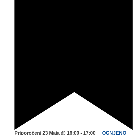
Priporočeni
23 Maja @ 16:00
-
17:00
OGNJENO