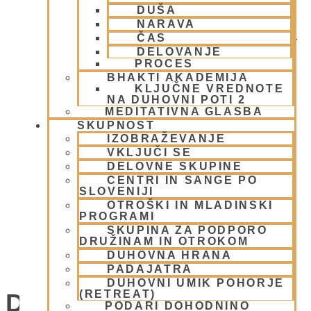
DUŠA
NARAVA
ČAS
DELOVANJE
PROCES
BHAKTI AKADEMIJA
KLJUČNE VREDNOTE
NA DUHOVNI POTI 2
MEDITATIVNA GLASBA
SKUPNOST
IZOBRAŽEVANJE
VKLJUČI SE
DELOVNE SKUPINE
CENTRI IN SANGE PO
SLOVENIJI
OTROŠKI IN MLADINSKI
PROGRAMI
SKUPINA ZA PODPORO
DRUŽINAM IN OTROKOM
DUHOVNA HRANA
OGNJENA ŽRTVENA JAGJA
PADAJATRA
DUHOVNI UMIK POHORJE
(RETREAT)
Dogodki
PODARI DOHODNINO