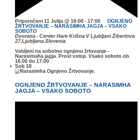
Priporočeni
11 Julija @ 16:00
-
17:00
OGNJENO
ŽRTVOVANJE – NARASIMHA JAGJA – VSAKO
SOBOTO
Dvorana - Center Hare Krišna V Ljubljani
Žibertova
27,Ljubljana,Slovenia
Vabljeni na sobotno ognjeno žrtovanje -
Narasimaha jagja. Prost vstop. Vsako soboto ob
16.00 do 17:00
Sob
18
OGNJENO ŽRTVOVANJE – NARASIMHA
JAGJA – VSAKO SOBOTO