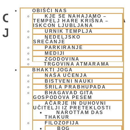
OBIŠČI NAS
OGNJENA ŽRTVENA
KJE SE NAHAJAMO –
TEMPELJ HARE KRIŠNA –
ISKCON LJUBLJANA
JAGJA
URNIK TEMPLJA
NEDELJSKO
SREČANJE
PARKIRANJE
Dogodki
MEDIJI
ZGODOVINA
TRGOVINA ATMARAMA
BHAKTI JOGA
NAŠA UČENJA
BISTVENI NAUKI
ŠRILA PRABHUPADA
BHAGAVAD GITA
GOSPODOVA PESEM
AČARJE IN DUHOVNI
UČITELJI IZ PRETEKLOSTI
NAROTTAM DAS
THAKUR
FILOZOFIJA
BOG