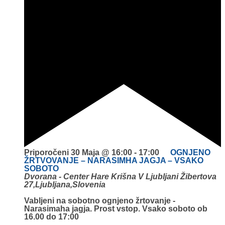
Priporočeni
30 Maja @ 16:00
-
17:00
OGNJENO
ŽRTVOVANJE – NARASIMHA JAGJA – VSAKO
SOBOTO
Dvorana - Center Hare Krišna V Ljubljani
Žibertova
27,Ljubljana,Slovenia
Vabljeni na sobotno ognjeno žrtovanje -
Narasimaha jagja. Prost vstop. Vsako soboto ob
16.00 do 17:00