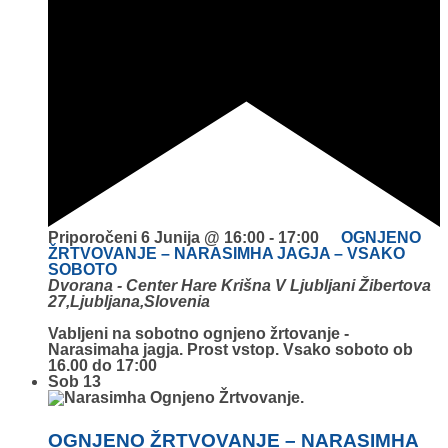
Priporočeni
6 Junija @ 16:00
-
17:00
OGNJENO
ŽRTVOVANJE – NARASIMHA JAGJA – VSAKO
SOBOTO
Dvorana - Center Hare Krišna V Ljubljani
Žibertova
27,Ljubljana,Slovenia
Vabljeni na sobotno ognjeno žrtovanje -
Narasimaha jagja. Prost vstop. Vsako soboto ob
16.00 do 17:00
Sob
13
OGNJENO ŽRTVOVANJE – NARASIMHA