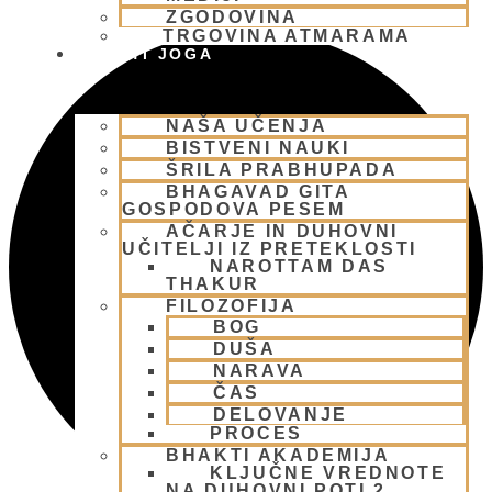
ZGODOVINA
TRGOVINA ATMARAMA
BHAKTI JOGA
NAŠA UČENJA
BISTVENI NAUKI
ŠRILA PRABHUPADA
BHAGAVAD GITA
GOSPODOVA PESEM
AČARJE IN DUHOVNI
UČITELJI IZ PRETEKLOSTI
NAROTTAM DAS
THAKUR
FILOZOFIJA
BOG
DUŠA
NARAVA
ČAS
DELOVANJE
PROCES
BHAKTI AKADEMIJA
KLJUČNE VREDNOTE
NA DUHOVNI POTI 2