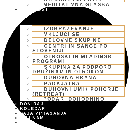
MEDITATIVNA GLASBA
SKUPNOST
IZOBRAŽEVANJE
VKLJUČI SE
DELOVNE SKUPINE
CENTRI IN SANGE PO
SLOVENIJI
OTROŠKI IN MLADINSKI
PROGRAMI
SKUPINA ZA PODPORO
DRUŽINAM IN OTROKOM
DUHOVNA HRANA
PADAJATRA
DUHOVNI UMIK POHORJE
(RETREAT)
PODARI DOHODNINO
DONIRAJ
KOLEDAR
VAŠA VPRAŠANJA
PIŠI NAM
BLOG