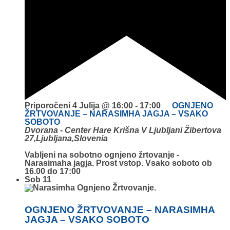
Priporočeni
4 Julija @ 16:00
-
17:00
OGNJENO
ŽRTVOVANJE – NARASIMHA JAGJA – VSAKO
SOBOTO
Dvorana - Center Hare Krišna V Ljubljani
Žibertova
27,Ljubljana,Slovenia
Vabljeni na sobotno ognjeno žrtovanje -
Narasimaha jagja. Prost vstop. Vsako soboto ob
16.00 do 17:00
Sob
11
OGNJENO ŽRTVOVANJE – NARASIMHA
JAGJA – VSAKO SOBOTO