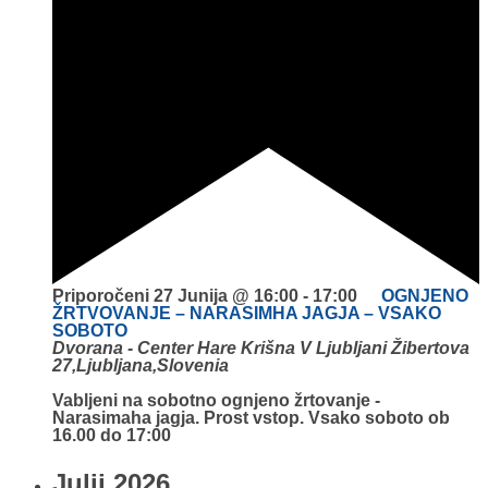
Priporočeni
27 Junija @ 16:00
-
17:00
OGNJENO
ŽRTVOVANJE – NARASIMHA JAGJA – VSAKO
SOBOTO
Dvorana - Center Hare Krišna V Ljubljani
Žibertova
27,Ljubljana,Slovenia
Vabljeni na sobotno ognjeno žrtovanje -
Narasimaha jagja. Prost vstop. Vsako soboto ob
16.00 do 17:00
Julij 2026