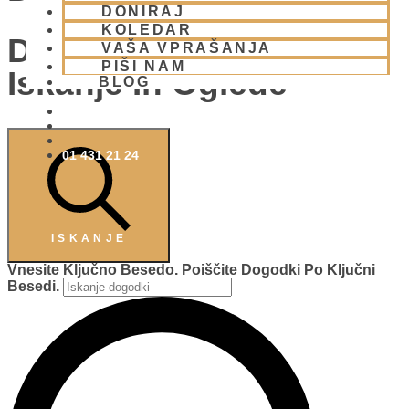
DONIRAJ
KOLEDAR
Dogodki Navigacija Za
VAŠA VPRAŠANJA
PIŠI NAM
Iskanje In Oglede
BLOG
01 431 21 24
ISKANJE
Vnesite Ključno Besedo. Poiščite Dogodki Po Ključni
Besedi.