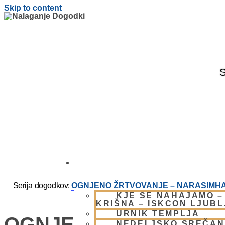
Skip to content
S
OBIŠČI NAS
Serija dogodkov:
OGNJENO ŽRTVOVANJE – NARASIMHA
KJE SE NAHAJAMO –
KRIŠNA – ISKCON LJUB
URNIK TEMPLJA
OGNJENO ŽRTVOVANJ
NEDELJSKO SREČAN