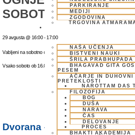
PARKIRANJE
SOBOTO
MEDIJI
ZGODOVINA
TRGOVINA ATMARAM
BHAKTI JOGA
29 avgusta
@
16:00
-
17:00
NAŠA UČENJA
Vabljeni na sobotno ognjeno žrtovanje – Narasimaha jagja. Prost 
BISTVENI NAUKI
ŠRILA PRABHUPADA
BHAGAVAD GITA GO
Vsako soboto ob 16.00 do 17:00
PESEM
AČARJE IN DUHOVNI 
PRETEKLOSTI
NAROTTAM DAS 
FILOZOFIJA
BOG
DUŠA
NARAVA
ČAS
DELOVANJE
Dvorana – Center Hare Krišna
PROCES
BHAKTI AKADEMIJA