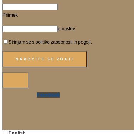
Priimek
e-naslov
Strinjam se s politiko zasebnosti in pogoji.
Facebook
English