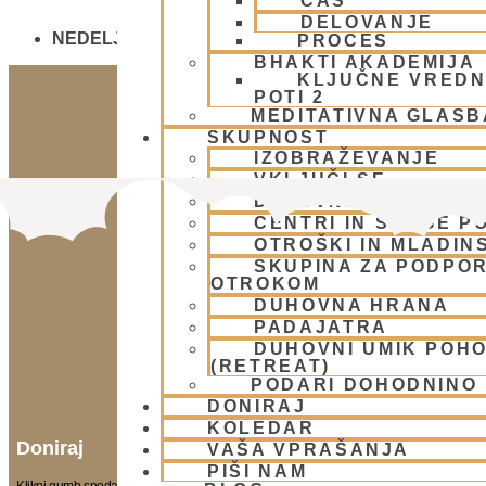
ČAS
DELOVANJE
NEDELJSKO SREČANJE - CENTER HARE KRIŠNA
PROCES
BHAKTI AKADEMIJA
KLJUČNE VREDN
POTI 2
MEDITATIVNA GLASB
SKUPNOST
IZOBRAŽEVANJE
VKLJUČI SE
DELOVNE SKUPINE
CENTRI IN SANGE PO
OTROŠKI IN MLADIN
SKUPINA ZA PODPOR
OTROKOM
DUHOVNA HRANA
PADAJATRA
DUHOVNI UMIK POH
(RETREAT)
PODARI DOHODNINO
DONIRAJ
KOLEDAR
Doniraj
VAŠA VPRAŠANJA
PIŠI NAM
Klikni gumb spodaj.