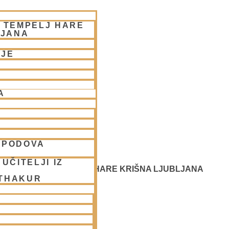
– TEMPELJ HARE
LJANA
NJE
A
SPODOVA
UČITELJI IZ
 SREČANJE - CENTER HARE KRIŠNA LJUBLJANA
 THAKUR