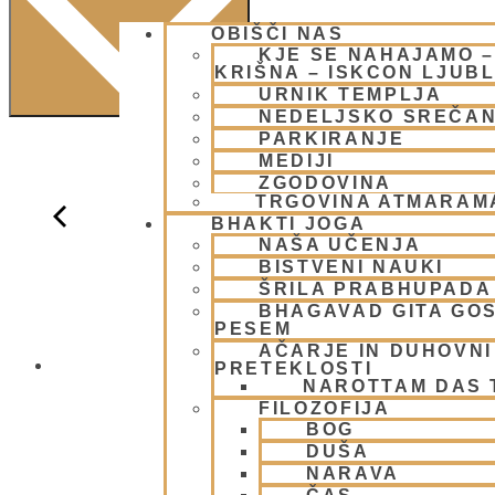
OBIŠČI NAS
KJE SE NAHAJAMO 
KRIŠNA – ISKCON LJUB
URNIK TEMPLJA
NEDELJSKO SREČA
PARKIRANJE
MEDIJI
ZGODOVINA
TRGOVINA ATMARAM
BHAKTI JOGA
NAŠA UČENJA
BISTVENI NAUKI
ŠRILA PRABHUPADA
BHAGAVAD GITA GO
PESEM
AČARJE IN DUHOVNI 
NEDELJSKO
PRETEKLOSTI
NAROTTAM DAS
FILOZOFIJA
BOG
DUŠA
NARAVA