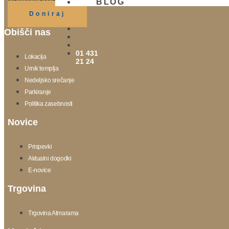
BLOG
Doniraj
Obišči nas
01 431
Lokacija
21 24
Urnik templja
Nedeljsko srečanje
Parkiranje
Politika zasebnosti
Novice
Prispevki
Aktualni dogodki
E-novice
Trgovina
Trgovina Atmarama