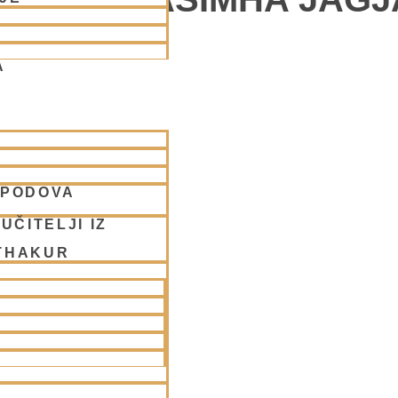
A
vstop.
SPODOVA
UČITELJI IZ
THAKUR
 v Ljubljani