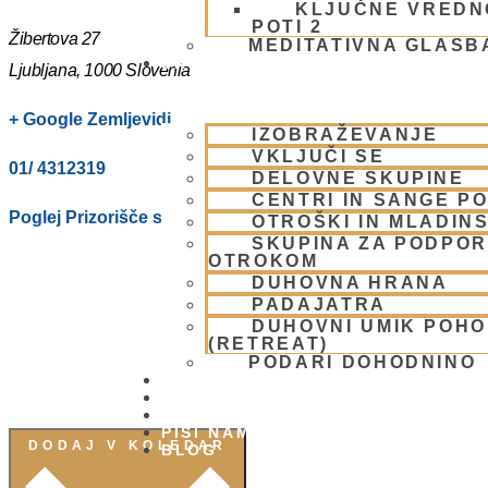
KLJUČNE VREDN
POTI 2
Žibertova 27
MEDITATIVNA GLASB
SKUPNOST
Ljubljana
,
1000
Slovenia
+ Google Zemljevidi
IZOBRAŽEVANJE
VKLJUČI SE
01/ 4312319
DELOVNE SKUPINE
CENTRI IN SANGE PO
Poglej Prizorišče spletno stran
OTROŠKI IN MLADIN
SKUPINA ZA PODPOR
OTROKOM
DUHOVNA HRANA
PADAJATRA
DUHOVNI UMIK POH
(RETREAT)
PODARI DOHODNINO
DONIRAJ
KOLEDAR
VAŠA VPRAŠANJA
PIŠI NAM
DODAJ V KOLEDAR
BLOG