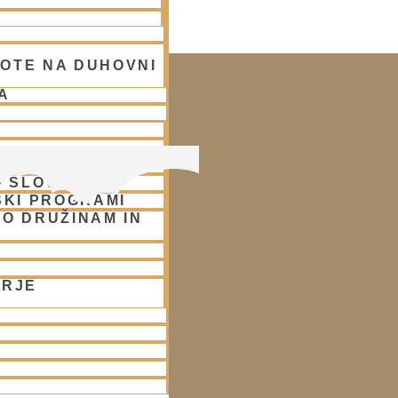
 LJUBLJANA
OTE NA DUHOVNI
A
 SLOVENIJI
SKI PROGRAMI
O DRUŽINAM IN
ORJE