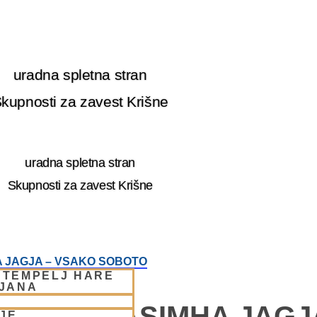
uradna spletna stran
kupnosti za zavest Krišne
uradna spletna stran
Skupnosti za zavest Krišne
 JAGJA – VSAKO SOBOTO
 TEMPELJ HARE
LJANA
E – NARASIMHA JAGJ
JE