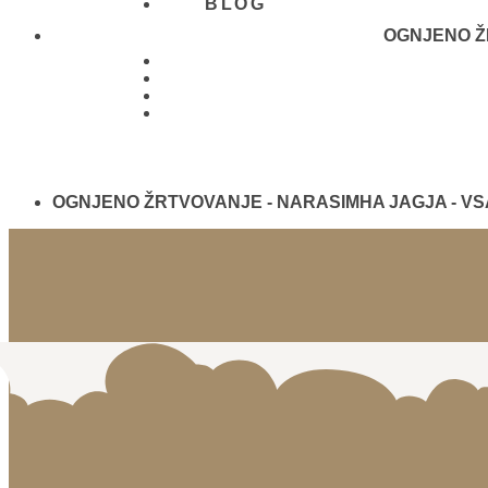
BLOG
OGNJENO ŽR
01 431
21 24
OGNJENO ŽRTVOVANJE - NARASIMHA JAGJA - V