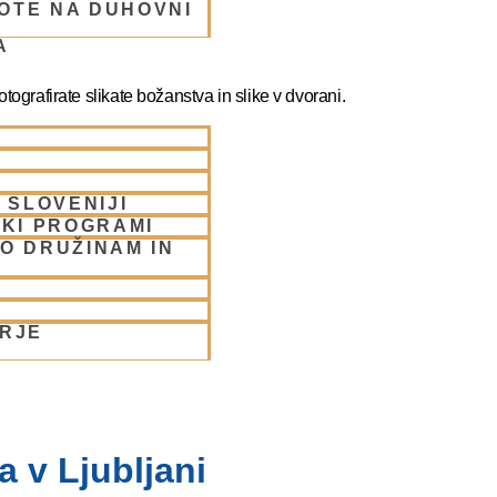
OTE NA DUHOVNI
A
ografirate slikate božanstva in slike v dvorani.
 SLOVENIJI
SKI PROGRAMI
O DRUŽINAM IN
ORJE
 v Ljubljani