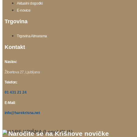
Aktualni dogodki
E-novice
Trgovina
Trgovina Atmarama
Kontakt
Naslov:
Žibertova 27, Ljubljana
Telefon:
01 431 21 24
E-Mail:
info@harekrisna.net
Naročite se na Krišnove novičke