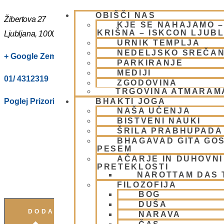
OBIŠČI NAS
Žibertova 27
KJE SE NAHAJAMO 
KRIŠNA – ISKCON LJUB
Ljubljana
,
1000
Slovenia
URNIK TEMPLJA
NEDELJSKO SREČA
+ Google Zemljevidi
PARKIRANJE
MEDIJI
01/ 4312319
ZGODOVINA
TRGOVINA ATMARAM
Poglej Prizorišče spletno stran
BHAKTI JOGA
NAŠA UČENJA
BISTVENI NAUKI
ŠRILA PRABHUPADA
BHAGAVAD GITA GO
PESEM
AČARJE IN DUHOVNI 
PRETEKLOSTI
NAROTTAM DAS
FILOZOFIJA
BOG
DUŠA
DODAJ V KOLEDAR
NARAVA