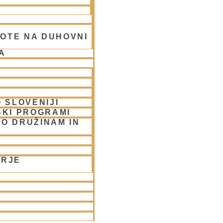
OTE NA DUHOVNI
A
 SLOVENIJI
SKI PROGRAMI
UBLJANA/streams
O DRUŽINAM IN
ORJE