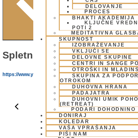
ČAS
DELOVANJE
PROCES
BHAKTI AKADEMIJA
KLJUČNE VREDN
POTI 2
MEDITATIVNA GLASB
SKUPNOST
IZOBRAŽEVANJE
VKLJUČI SE
Spletna Stran:
DELOVNE SKUPINE
CENTRI IN SANGE PO
OTROŠKI IN MLADIN
https://www.youtube.com/@HARE_KRISNA_ISKCON_LJ
SKUPINA ZA PODPOR
OTROKOM
DUHOVNA HRANA
PADAJATRA
DUHOVNI UMIK POH
(RETREAT)
PODARI DOHODNINO
DONIRAJ
KOLEDAR
VAŠA VPRAŠANJA
PIŠI NAM