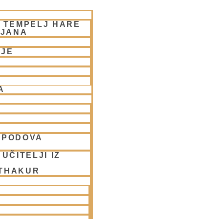
– TEMPELJ HARE
LJANA
NJE
A
SPODOVA
UČITELJI IZ
 THAKUR