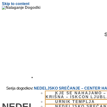
Skip to content
S
OBIŠČI NAS
Serija dogodkov:
NEDELJSKO SREČANJE – CENTER HA
KJE SE NAHAJAMO –
KRIŠNA – ISKCON LJUB
URNIK TEMPLJA
NEDELJSKO SREČANJ
NEDELJSKO SREČAN