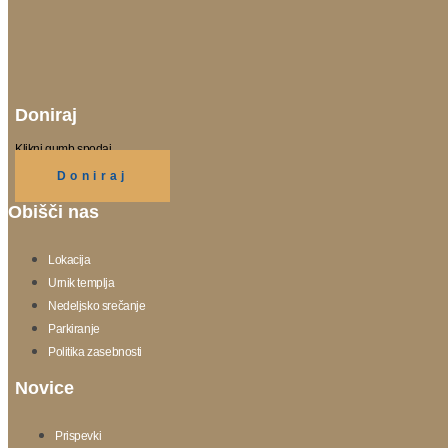
Doniraj
Klikni gumb spodaj.
Doniraj
Obišči nas
Lokacija
Urnik templja
Nedeljsko srečanje
Parkiranje
Politika zasebnosti
Novice
Prispevki