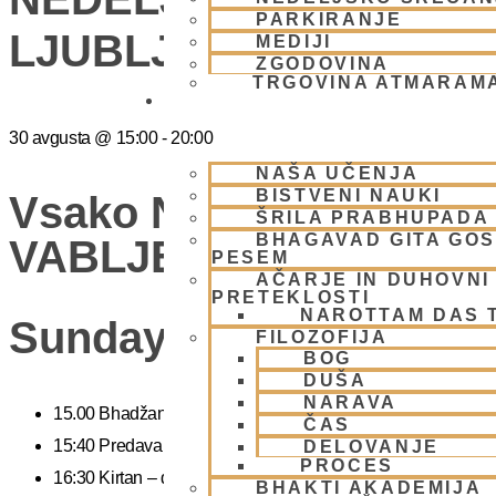
PARKIRANJE
LJUBLJANA
MEDIJI
ZGODOVINA
TRGOVINA ATMARAM
BHAKTI JOGA
30 avgusta
@
15:00
-
20:00
NAŠA UČENJA
BISTVENI NAUKI
Vsako Nedeljo Mini Fes
ŠRILA PRABHUPADA
BHAGAVAD GITA GO
VABLJENI (Žibertova 27
PESEM
AČARJE IN DUHOVNI 
PRETEKLOSTI
NAROTTAM DAS 
Sunday Feast
FILOZOFIJA
BOG
DUŠA
NARAVA
15.00 Bhadžani – duhovna glasba
ČAS
15:40 Predavanje – predavanja iz zakladnice Ved o karmi, jogi
DELOVANJE
PROCES
16:30 Kirtan – duhovni ples
BHAKTI AKADEMIJA