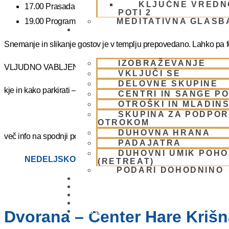
KLJUČNE VREDN
17.00 Prasadam – vegetarijanska pokušina
POTI 2
19.00 Program plus – duhovna glasba
MEDITATIVNA GLASB
SKUPNOST
Snemanje in slikanje gostov je v templju prepovedano. Lahko pa fot
IZOBRAŽEVANJE
VLJUDNO VABLJENI
VKLJUČI SE
DELOVNE SKUPINE
kje in kako parkirati –
https://www.harekrisna.net/parkiranje/
CENTRI IN SANGE PO
OTROŠKI IN MLADIN
SKUPINA ZA PODPOR
OTROKOM
DUHOVNA HRANA
več info na spodnji povezavi
PADAJATRA
DUHOVNI UMIK POH
NEDELJSKO SREČANJE
(RETREAT)
PODARI DOHODNINO
DONIRAJ
KOLEDAR
VAŠA VPRAŠANJA
PIŠI NAM
BLOG
Dvorana – Center Hare Krišna