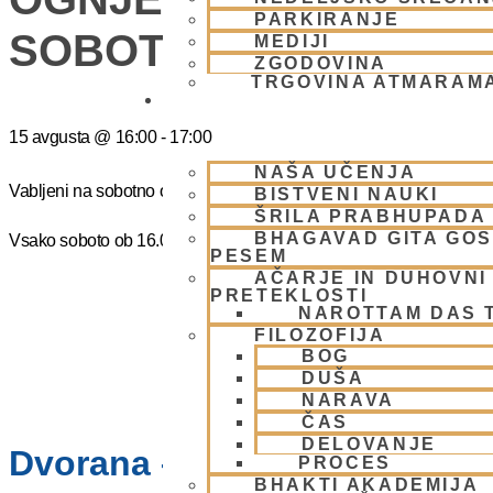
PARKIRANJE
SOBOTO
MEDIJI
ZGODOVINA
TRGOVINA ATMARAM
BHAKTI JOGA
15 avgusta
@
16:00
-
17:00
NAŠA UČENJA
Vabljeni na sobotno ognjeno žrtovanje – Narasimaha jagja. Prost 
BISTVENI NAUKI
ŠRILA PRABHUPADA
BHAGAVAD GITA GO
Vsako soboto ob 16.00 do 17:00
PESEM
AČARJE IN DUHOVNI 
PRETEKLOSTI
NAROTTAM DAS 
FILOZOFIJA
BOG
DUŠA
NARAVA
ČAS
DELOVANJE
Dvorana – Center Hare Krišna
PROCES
BHAKTI AKADEMIJA