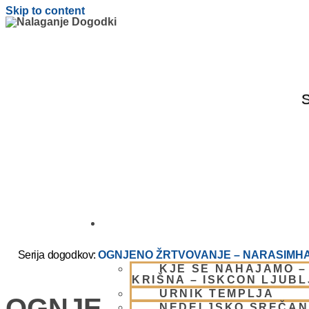
Skip to content
S
OBIŠČI NAS
Serija dogodkov:
OGNJENO ŽRTVOVANJE – NARASIMHA
KJE SE NAHAJAMO –
KRIŠNA – ISKCON LJUB
URNIK TEMPLJA
OGNJENO ŽRTVOVANJ
NEDELJSKO SREČAN