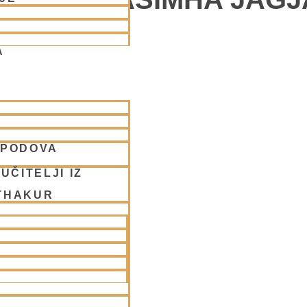
A
vstop.
SPODOVA
UČITELJI IZ
THAKUR
 v Ljubljani