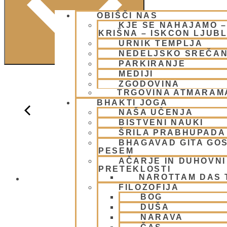
OBIŠČI NAS
KJE SE NAHAJAMO 
KRIŠNA – ISKCON LJUB
URNIK TEMPLJA
NEDELJSKO SREČA
PARKIRANJE
MEDIJI
ZGODOVINA
TRGOVINA ATMARAM
BHAKTI JOGA
NAŠA UČENJA
BISTVENI NAUKI
ŠRILA PRABHUPADA
BHAGAVAD GITA GO
PESEM
AČARJE IN DUHOVNI 
PRETEKLOSTI
NAROTTAM DAS
NEDELJSKO
FILOZOFIJA
BOG
DUŠA
NARAVA