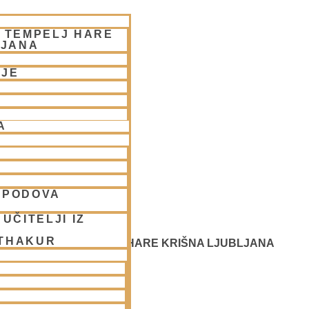
– TEMPELJ HARE
LJANA
NJE
A
SPODOVA
UČITELJI IZ
 THAKUR
 SREČANJE - CENTER HARE KRIŠNA LJUBLJANA