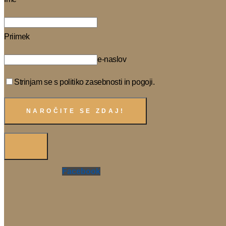
Priimek
e-naslov
Strinjam se s politiko zasebnosti in pogoji.
Facebook