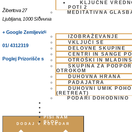
KLJUČNE VREDN
POTI 2
Žibertova 27
MEDITATIVNA GLASB
SKUPNOST
Ljubljana
,
1000
Slovenia
+ Google Zemljevidi
IZOBRAŽEVANJE
VKLJUČI SE
01/ 4312319
DELOVNE SKUPINE
CENTRI IN SANGE PO
Poglej Prizorišče spletno stran
OTROŠKI IN MLADIN
SKUPINA ZA PODPOR
OTROKOM
DUHOVNA HRANA
PADAJATRA
DUHOVNI UMIK POH
(RETREAT)
PODARI DOHODNINO
DONIRAJ
KOLEDAR
VAŠA VPRAŠANJA
PIŠI NAM
BLOG
DODAJ V KOLEDAR