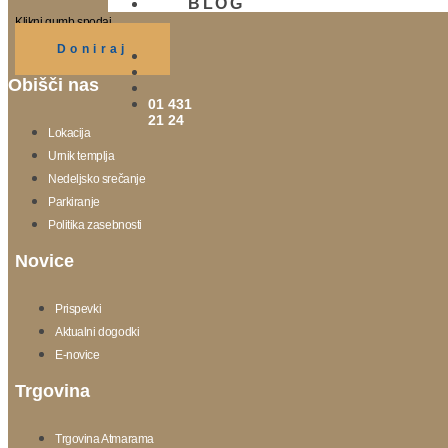
BLOG
Klikni gumb spodaj.
Doniraj
Obišči nas
01 431
21 24
Lokacija
Urnik templja
Nedeljsko srečanje
Parkiranje
Politika zasebnosti
Novice
Prispevki
Aktualni dogodki
E-novice
Trgovina
Trgovina Atmarama