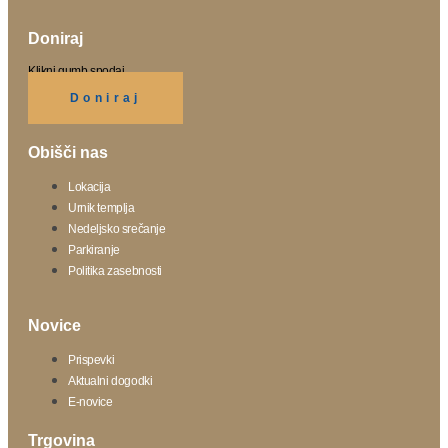
Doniraj
Klikni gumb spodaj.
Doniraj
Obišči nas
Lokacija
Urnik templja
Nedeljsko srečanje
Parkiranje
Politika zasebnosti
Novice
Prispevki
Aktualni dogodki
E-novice
Trgovina