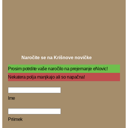
Naročite se na Krišnove novičke
Prosim potrdite vaše naročilo na prejemanje eNovic!
Nekatera polja manjkajo ali so napačna!
Ime
Priimek