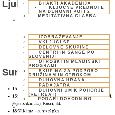
Ljubljana)
BHAKTI AKADEMIJA
KLJUČNE VREDNOTE
NA DUHOVNI POTI 2
MEDITATIVNA GLASBA
SKUPNOST
IZOBRAŽEVANJE
VKLJUČI SE
DELOVNE SKUPINE
CENTRI IN SANGE PO
SLOVENIJI
OTROŠKI IN MLADINSKI
PROGRAMI
Sunday Feast
SKUPINA ZA PODPORO
DRUŽINAM IN OTROKOM
DUHOVNA HRANA
PADAJATRA
15.00 Bhadžani – duhovna glasba
DUHOVNI UMIK POHORJE
(RETREAT)
15:40 Predavanje – predavanja iz zakladnice Ved o karmi,
PODARI DOHODNINO
DONIRAJ
jogi, reinkarnaciji, Krišni, itd.
KOLEDAR
16:30 Kirtan – duhovni ples
VAŠA VPRAŠANJA