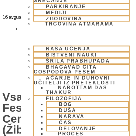
SREČANJE
PARKIRANJE
MEDIJI
16 avgusta
@
15:00
-
20:00
ZGODOVINA
TRGOVINA ATMARAMA
BHAKTI JOGA
NAŠA UČENJA
BISTVENI NAUKI
ŠRILA PRABHUPADA
BHAGAVAD GITA
GOSPODOVA PESEM
AČARJE IN DUHOVNI
UČITELJI IZ PRETEKLOSTI
NAROTTAM DAS
THAKUR
Vsako Nedeljo Mini
FILOZOFIJA
Festival V Hare Krišna
BOG
DUŠA
Centru – VABLJENI
NARAVA
ČAS
(Žibertova 27, 1000
DELOVANJE
PROCES