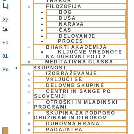
THAKUR
Ljubljani
FILOZOFIJA
BOG
DUŠA
Žibertova 27
NARAVA
Ljubljana
,
1000
Slovenia
ČAS
DELOVANJE
PROCES
+ Google Zemljevidi
BHAKTI AKADEMIJA
KLJUČNE VREDNOTE
01/ 4312319
NA DUHOVNI POTI 2
MEDITATIVNA GLASBA
SKUPNOST
Poglej Prizorišče spletno stran
IZOBRAŽEVANJE
VKLJUČI SE
DELOVNE SKUPINE
CENTRI IN SANGE PO
SLOVENIJI
OTROŠKI IN MLADINSKI
PROGRAMI
SKUPINA ZA PODPORO
DRUŽINAM IN OTROKOM
DUHOVNA HRANA
PADAJATRA