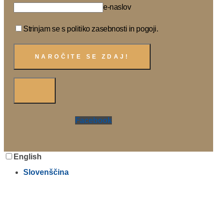
e-naslov
Strinjam se s politiko zasebnosti in pogoji.
Facebook
English
Slovenščina