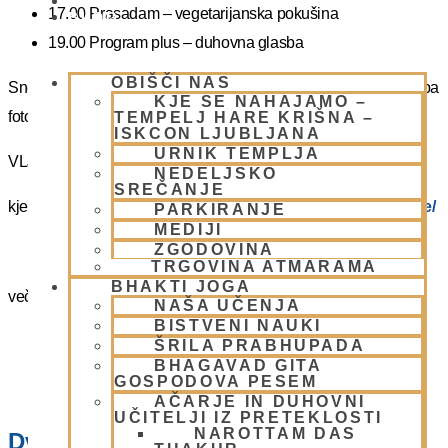
PIŠI NAM
17.00 Prasadam – vegetarijanska pokušina
BLOG
19.00 Program plus – duhovna glasba
OBIŠČI NAS
Snemanje in slikanje gostov je v templju prepovedano. Lahko pa
KJE SE NAHAJAMO –
fotografirate slikate božanstva in slike v dvorani.
TEMPELJ HARE KRIŠNA –
ISKCON LJUBLJANA
URNIK TEMPLJA
VLJUDNO VABLJENI
NEDELJSKO
SREČANJE
kje in kako parkirati –
https://www.harekrisna.net/parkiranje/
PARKIRANJE
MEDIJI
ZGODOVINA
TRGOVINA ATMARAMA
BHAKTI JOGA
več info na spodnji povezavi
NAŠA UČENJA
BISTVENI NAUKI
NEDELJSKO SREČANJE
ŠRILA PRABHUPADA
BHAGAVAD GITA
GOSPODOVA PESEM
AČARJE IN DUHOVNI
UČITELJI IZ PRETEKLOSTI
NAROTTAM DAS
Dvorana – Center Hare Krišna v