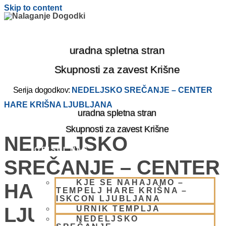
Skip to content
uradna spletna stran
Skupnosti za zavest Krišne
Serija dogodkov:
NEDELJSKO SREČANJE – CENTER
HARE KRIŠNA LJUBLJANA
uradna spletna stran
Skupnosti za zavest Krišne
NEDELJSKO
OBIŠČI NAS
SREČANJE – CENTER
KJE SE NAHAJAMO –
HARE KRIŠNA
TEMPELJ HARE KRIŠNA –
ISKCON LJUBLJANA
LJUBLJANA
URNIK TEMPLJA
NEDELJSKO