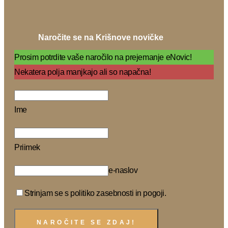
Naročite se na Krišnove novičke
Prosim potrdite vaše naročilo na prejemanje eNovic!
Nekatera polja manjkajo ali so napačna!
Ime
Priimek
e-naslov
Strinjam se s politiko zasebnosti in pogoji.