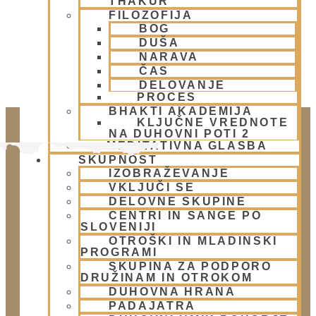
THAKUR
FILOZOFIJA
BOG
DUŠA
NARAVA
ČAS
DELOVANJE
PROCES
BHAKTI AKADEMIJA
KLJUČNE VREDNOTE
NA DUHOVNI POTI 2
MEDITATIVNA GLASBA
SKUPNOST
IZOBRAŽEVANJE
VKLJUČI SE
DELOVNE SKUPINE
CENTRI IN SANGE PO
SLOVENIJI
OTROŠKI IN MLADINSKI
PROGRAMI
Doniraj
SKUPINA ZA PODPORO
Klikni gumb spodaj.
DRUŽINAM IN OTROKOM
DUHOVNA HRANA
Doniraj
PADAJATRA