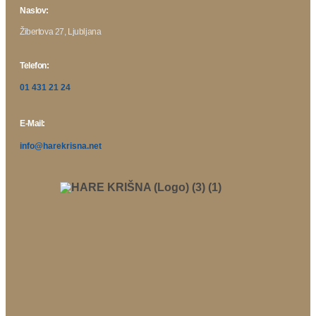
Naslov:
Žibertova 27, Ljubljana
Telefon:
01 431 21 24
E-Mail:
info@harekrisna.net