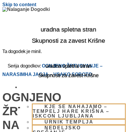
Skip to content
uradna spletna stran
Skupnosti za zavest Krišne
Ta dogodek je minil.
uradna spletna stran
Serija dogodkov:
OGNJENO ŽRTVOVANJE –
NARASIMHA JAGJA – VSAKO SOBOTO
Skupnosti za zavest Krišne
OBIŠČI NAS
OGNJENO
KJE SE NAHAJAMO –
ŽRTVOVANJE –
TEMPELJ HARE KRIŠNA –
ISKCON LJUBLJANA
NARASIMHA JAGJA –
URNIK TEMPLJA
NEDELJSKO