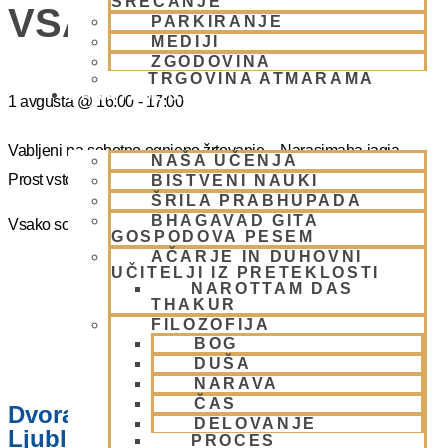
SREČANJE
VSAKO SOBOTO
PARKIRANJE
MEDIJI
ZGODOVINA
TRGOVINA ATMARAMA
BHAKTI JOGA
1 avgusta
@
16:00
-
17:00
Vabljeni na sobotno ognjeno žrtovanje – Narasimaha jagja.
NAŠA UČENJA
Prost vstop.
BISTVENI NAUKI
ŠRILA PRABHUPADA
BHAGAVAD GITA
Vsako soboto ob 16.00 do 17:00
GOSPODOVA PESEM
AČARJE IN DUHOVNI
UČITELJI IZ PRETEKLOSTI
NAROTTAM DAS
THAKUR
FILOZOFIJA
BOG
DUŠA
NARAVA
ČAS
Dvorana – Center Hare Krišna v
DELOVANJE
Ljubljani
PROCES