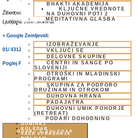
BHAKTI AKADEMIJA
KLJUČNE VREDNOTE
Žibertova 27
NA DUHOVNI POTI 2
MEDITATIVNA GLASBA
Ljubljana
,
1000
Slovenia
SKUPNOST
+ Google Zemljevidi
IZOBRAŽEVANJE
01/ 4312319
VKLJUČI SE
DELOVNE SKUPINE
CENTRI IN SANGE PO
Poglej Prizorišče spletno stran
SLOVENIJI
OTROŠKI IN MLADINSKI
PROGRAMI
SKUPINA ZA PODPORO
DRUŽINAM IN OTROKOM
DUHOVNA HRANA
PADAJATRA
DUHOVNI UMIK POHORJE
(RETREAT)
PODARI DOHODNINO
DONIRAJ
KOLEDAR
DODAJ V KOLEDAR
VAŠA VPRAŠANJA