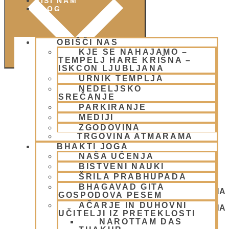
PIŠI NAM
BLOG
OBIŠČI NAS
KJE SE NAHAJAMO –
TEMPELJ HARE KRIŠNA –
ISKCON LJUBLJANA
URNIK TEMPLJA
NEDELJSKO
SREČANJE
PARKIRANJE
MEDIJI
ZGODOVINA
TRGOVINA ATMARAMA
BHAKTI JOGA
NAŠA UČENJA
BISTVENI NAUKI
ŠRILA PRABHUPADA
BHAGAVAD GITA
NEDELJSKO SREČANJE - CENTER HARE KRIŠNA
GOSPODOVA PESEM
LJUBLJANA
AČARJE IN DUHOVNI
NEDELJSKO SREČANJE - CENTER HARE KRIŠNA
UČITELJI IZ PRETEKLOSTI
LJUBLJANA
NAROTTAM DAS