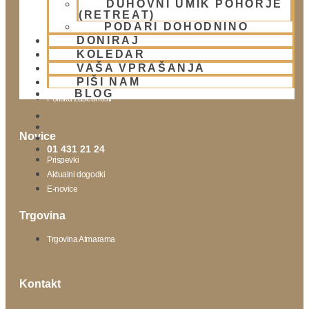
DUHOVNI UMIK POHORJE
(RETREAT)
Obišči nas
PODARI DOHODNINO
DONIRAJ
Lokacija
KOLEDAR
Urnik templja
VAŠA VPRAŠANJA
Nedeljsko srečanje
PIŠI NAM
Parkiranje
BLOG
Politika zasebnosti
Novice
01 431 21 24
Prispevki
Aktualni dogodki
E-novice
Trgovina
Trgovina Atmarama
Kontakt