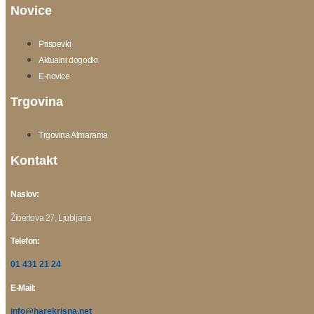
Novice
Prispevki
Aktualni dogodki
E-novice
Trgovina
Trgovina Atmarama
Kontakt
Naslov:
Žibertova 27, Ljubljana
Telefon:
01 431 21 24
E-Mail:
info@harekrisna.net