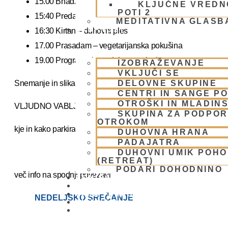
15.00 Bhadžani – duhovna glasba
KLJUČNE VREDN
POTI 2
15:40 Predavanje – predavanja iz zakladnice Ved o karmi, j
MEDITATIVNA GLASB
SKUPNOST
16:30 Kirtan – duhovni ples
17.00 Prasadam – vegetarijanska pokušina
19.00 Program plus – duhovna glasba
IZOBRAŽEVANJE
VKLJUČI SE
Snemanje in slikanje gostov je v templju prepovedano. Lahko pa 
DELOVNE SKUPINE
CENTRI IN SANGE PO
OTROŠKI IN MLADIN
VLJUDNO VABLJENI
SKUPINA ZA PODPOR
OTROKOM
kje in kako parkirati –
https://www.harekrisna.net/parkiranj
DUHOVNA HRANA
PADAJATRA
DUHOVNI UMIK POH
(RETREAT)
PODARI DOHODNINO
več info na spodnji povezavi
DONIRAJ
KOLEDAR
VAŠA VPRAŠANJA
NEDELJSKO SREČANJE
PIŠI NAM
BLOG