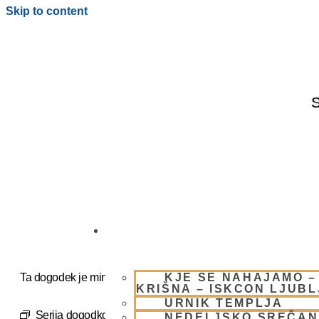
Skip to content
S
OBIŠČI NAS
KJE SE NAHAJAMO –
Ta dogodek je minil.
KRIŠNA – ISKCON LJUB
URNIK TEMPLJA
Serija dogodkov:
NEDELJSKO SREČANJE – CENTER
NEDELJSKO SREČAN