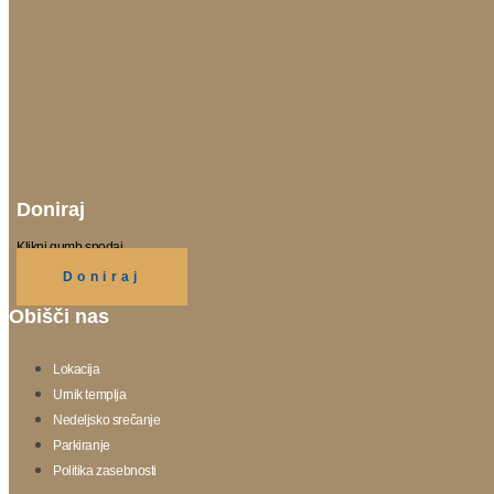
Doniraj
Klikni gumb spodaj.
Doniraj
Obišči nas
Lokacija
Urnik templja
Nedeljsko srečanje
Parkiranje
Politika zasebnosti