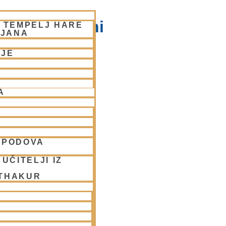
na v Ljubljani
– TEMPELJ HARE
LJANA
NJE
A
SPODOVA
UČITELJI IZ
 THAKUR