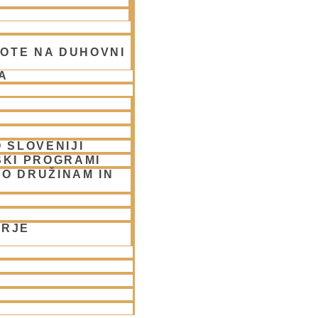
OTE NA DUHOVNI
A
 SLOVENIJI
SKI PROGRAMI
O DRUŽINAM IN
LJUBLJANA/streams
ORJE