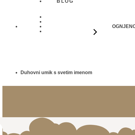
BLOG
OGNJENO 
01 431
21 24
Duhovni umik s svetim imenom