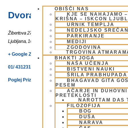
OBIŠČI NAS
Dvorana – Center Hare Kriš
KJE SE NAHAJAMO 
KRIŠNA – ISKCON LJUB
URNIK TEMPLJA
NEDELJSKO SREČA
Žibertova 27
PARKIRANJE
Ljubljana
,
1000
Slovenia
MEDIJI
ZGODOVINA
TRGOVINA ATMARAM
+ Google Zemljevidi
BHAKTI JOGA
NAŠA UČENJA
01/ 4312319
BISTVENI NAUKI
ŠRILA PRABHUPADA
Poglej Prizorišče spletno stran
BHAGAVAD GITA GO
PESEM
AČARJE IN DUHOVNI 
PRETEKLOSTI
NAROTTAM DAS
FILOZOFIJA
BOG
DUŠA
NARAVA