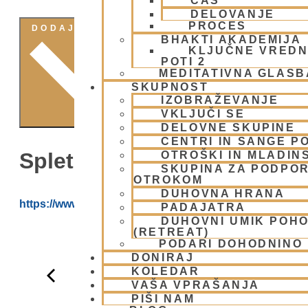
ČAS
DELOVANJE
PROCES
DODAJ V KOLEDAR
BHAKTI AKADEMIJA
KLJUČNE VREDN
POTI 2
MEDITATIVNA GLASB
SKUPNOST
IZOBRAŽEVANJE
VKLJUČI SE
DELOVNE SKUPINE
CENTRI IN SANGE PO
Spletna Stran:
OTROŠKI IN MLADIN
SKUPINA ZA PODPOR
OTROKOM
DUHOVNA HRANA
https://www.youtube.com/@HARE_KRISNA_ISKCON_
PADAJATRA
DUHOVNI UMIK POH
(RETREAT)
PODARI DOHODNINO
DONIRAJ
KOLEDAR
VAŠA VPRAŠANJA
PIŠI NAM