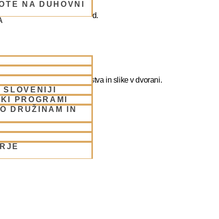
OTE NA DUHOVNI
ogi, reinkarnaciji, Krišni, itd.
A
fotografirate slikate božanstva in slike v dvorani.
 SLOVENIJI
SKI PROGRAMI
O DRUŽINAM IN
e/
ORJE