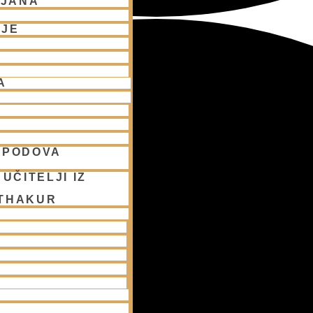
LJANA
NJE
A
SPODOVA
UČITELJI IZ
 THAKUR