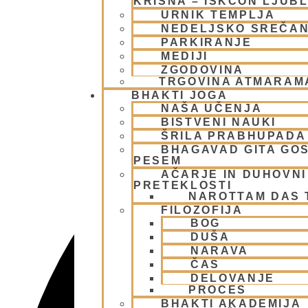
KRIŠNA – ISKCON LJUB
URNIK TEMPLJA
NEDELJSKO SREČA
PARKIRANJE
MEDIJI
ZGODOVINA
TRGOVINA ATMARAM
BHAKTI JOGA
NAŠA UČENJA
BISTVENI NAUKI
ŠRILA PRABHUPADA
BHAGAVAD GITA GO
PESEM
AČARJE IN DUHOVNI 
PRETEKLOSTI
NAROTTAM DAS
FILOZOFIJA
BOG
DUŠA
NARAVA
ČAS
DELOVANJE
PROCES
BHAKTI AKADEMIJA