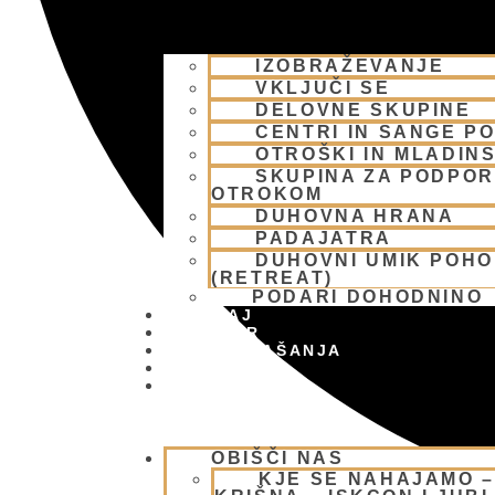
IZOBRAŽEVANJE
VKLJUČI SE
DELOVNE SKUPINE
CENTRI IN SANGE PO
OTROŠKI IN MLADIN
SKUPINA ZA PODPOR
OTROKOM
DUHOVNA HRANA
PADAJATRA
DUHOVNI UMIK POH
(RETREAT)
PODARI DOHODNINO
DONIRAJ
KOLEDAR
VAŠA VPRAŠANJA
PIŠI NAM
BLOG
OBIŠČI NAS
KJE SE NAHAJAMO 