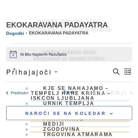
Skip
to
content
uradna spletna stran
EKOKARAVANA PADAYATRA
Skupnosti za zavest Krišne
EKOKARAVANA PADAYATRA
Dogodki
Dogodki
uradna spletna stran
Ni Bilo Najdenih Rezultatov.
Notice
Skupnosti za zavest Krišne
Dogo
Do
OBIŠČI NAS
Prihajajoči
ISKAN
SE
Po
Izberite
Navi
Datum.
Nav
KJE SE NAHAJAMO –
Za
DO
Danes
NASLEDNJI
Dogodki
Predhodni
TEMPELJ HARE KRIŠNA –
ISKCON LJUBLJANA
Iska
URNIK TEMPLJA
NEDELJSKO
In
SREČANJE
NAROČI SE NA KOLEDAR
PARKIRANJE
MEDIJI
Ogle
ZGODOVINA
TRGOVINA ATMARAMA