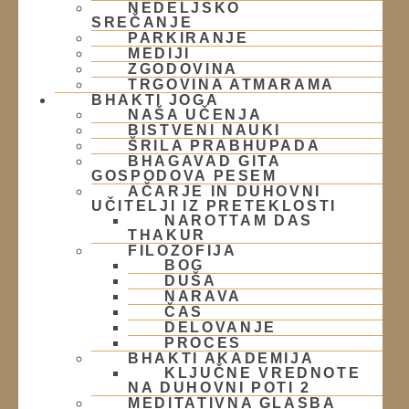
NEDELJSKO
Žibertova 27, Ljubljana
SREČANJE
PARKIRANJE
MEDIJI
ZGODOVINA
Telefon:
TRGOVINA ATMARAMA
BHAKTI JOGA
01 431 21 24
NAŠA UČENJA
BISTVENI NAUKI
ŠRILA PRABHUPADA
E-Mail:
BHAGAVAD GITA
GOSPODOVA PESEM
info@harekrisna.net
AČARJE IN DUHOVNI
UČITELJI IZ PRETEKLOSTI
NAROTTAM DAS
THAKUR
FILOZOFIJA
BOG
DUŠA
NARAVA
ČAS
DELOVANJE
PROCES
BHAKTI AKADEMIJA
KLJUČNE VREDNOTE
NA DUHOVNI POTI 2
MEDITATIVNA GLASBA