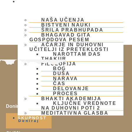
BHAKTI JOGA
NAŠA UČENJA
BISTVENI NAUKI
ŠRILA PRABHUPADA
BHAGAVAD GITA
GOSPODOVA PESEM
AČARJE IN DUHOVNI
UČITELJI IZ PRETEKLOSTI
NAROTTAM DAS
THAKUR
FILOZOFIJA
BOG
DUŠA
NARAVA
ČAS
DELOVANJE
PROCES
BHAKTI AKADEMIJA
KLJUČNE VREDNOTE
Doniraj
NA DUHOVNI POTI 2
MEDITATIVNA GLASBA
Klikni gumb spodaj.
SKUPNOST
Doniraj