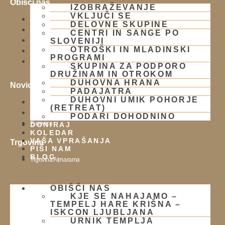
Obišči nas
IZOBRAŽEVANJE
VKLJUČI SE
Lokacija
DELOVNE SKUPINE
Urnik templja
CENTRI IN SANGE PO
SLOVENIJI
Nedeljsko srečanje
OTROŠKI IN MLADINSKI
Parkiranje
PROGRAMI
Politika zasebnosti
SKUPINA ZA PODPORO
DRUŽINAM IN OTROKOM
DUHOVNA HRANA
Novice
PADAJATRA
DUHOVNI UMIK POHORJE
Prispevki
(RETREAT)
Aktualni dogodki
PODARI DOHODNINO
E-novice
DONIRAJ
KOLEDAR
VAŠA VPRAŠANJA
Trgovina
PIŠI NAM
BLOG
Trgovina Atmarama
OBIŠČI NAS
Kontakt
KJE SE NAHAJAMO –
TEMPELJ HARE KRIŠNA –
ISKCON LJUBLJANA
Naslov:
URNIK TEMPLJA