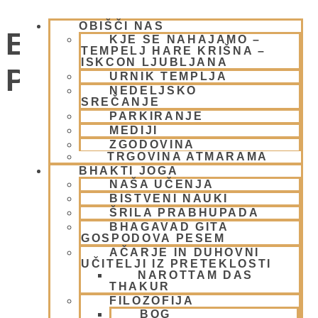
OBIŠČI NAS
EKOKARAVANA
KJE SE NAHAJAMO –
TEMPELJ HARE KRIŠNA –
ISKCON LJUBLJANA
PADAYATRA
URNIK TEMPLJA
NEDELJSKO
SREČANJE
PARKIRANJE
Dogodki
MEDIJI
ZGODOVINA
TRGOVINA ATMARAMA
BHAKTI JOGA
NAŠA UČENJA
BISTVENI NAUKI
ŠRILA PRABHUPADA
BHAGAVAD GITA
GOSPODOVA PESEM
AČARJE IN DUHOVNI
UČITELJI IZ PRETEKLOSTI
NAROTTAM DAS
THAKUR
FILOZOFIJA
BOG