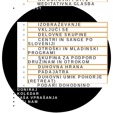
MEDITATIVNA GLASBA
SKUPNOST
IZOBRAŽEVANJE
VKLJUČI SE
DELOVNE SKUPINE
CENTRI IN SANGE PO
SLOVENIJI
OTROŠKI IN MLADINSKI
PROGRAMI
SKUPINA ZA PODPORO
DRUŽINAM IN OTROKOM
DUHOVNA HRANA
PADAJATRA
DUHOVNI UMIK POHORJE
(RETREAT)
PODARI DOHODNINO
DONIRAJ
KOLEDAR
VAŠA VPRAŠANJA
PIŠI NAM
BLOG