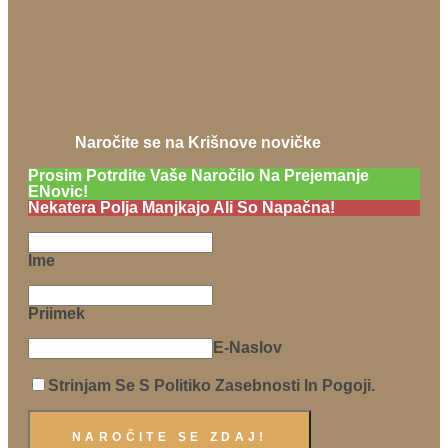
Naročite se na Krišnove novičke
Prosim Potrdite Vaše Naročilo Na Prejemanje
ENovic!
Nekatera Polja Manjkajo Ali So Napačna!
Ime
Priimek
E-Naslov
Strinjam Se S Politiko Zasebnosti In Pogoji.