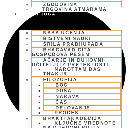
ZGODOVINA
TRGOVINA ATMARAMA
BHAKTI JOGA
NAŠA UČENJA
BISTVENI NAUKI
ŠRILA PRABHUPADA
BHAGAVAD GITA
GOSPODOVA PESEM
AČARJE IN DUHOVNI
UČITELJI IZ PRETEKLOSTI
NAROTTAM DAS
THAKUR
FILOZOFIJA
BOG
DUŠA
NARAVA
ČAS
DELOVANJE
PROCES
BHAKTI AKADEMIJA
KLJUČNE VREDNOTE
NA DUHOVNI POTI 2