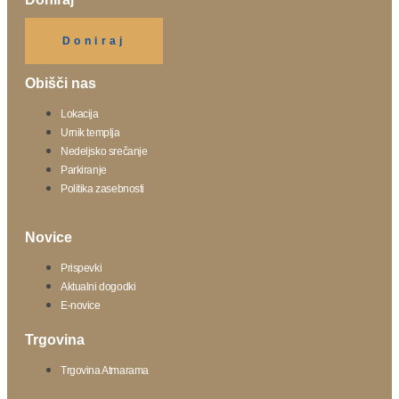
Klikni gumb spodaj.
Doniraj
Obišči nas
Lokacija
Urnik templja
Nedeljsko srečanje
Parkiranje
Politika zasebnosti
Novice
Prispevki
Aktualni dogodki
E-novice
Trgovina
Trgovina Atmarama