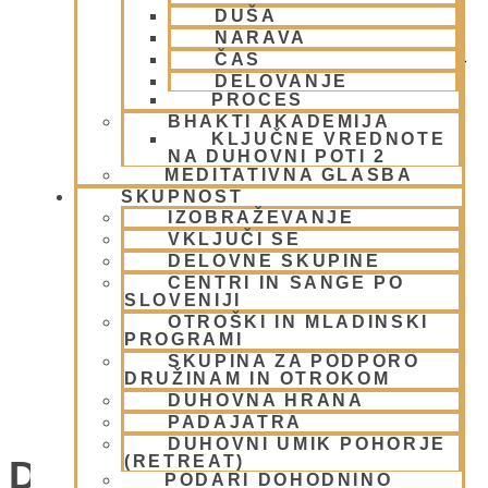
DUŠA
NARAVA
ČAS
DELOVANJE
PROCES
BHAKTI AKADEMIJA
KLJUČNE VREDNOTE
NA DUHOVNI POTI 2
MEDITATIVNA GLASBA
SKUPNOST
IZOBRAŽEVANJE
VKLJUČI SE
DELOVNE SKUPINE
CENTRI IN SANGE PO
SLOVENIJI
OTROŠKI IN MLADINSKI
PROGRAMI
SKUPINA ZA PODPORO
DRUŽINAM IN OTROKOM
DUHOVNA HRANA
EKOKARAVANA PADAYATRA
PADAJATRA
DUHOVNI UMIK POHORJE
(RETREAT)
Dogodki
PODARI DOHODNINO