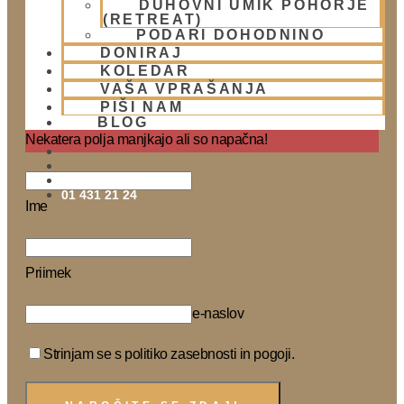
DUHOVNI UMIK POHORJE
(RETREAT)
PODARI DOHODNINO
DONIRAJ
KOLEDAR
Naročite se na Krišnove novičke
VAŠA VPRAŠANJA
PIŠI NAM
Prosim potrdite vaše naročilo na prejemanje eNovic!
BLOG
Nekatera polja manjkajo ali so napačna!
01 431 21 24
Ime
Priimek
e-naslov
Strinjam se s politiko zasebnosti in pogoji.