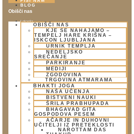
PIŠI NAM
BLOG
Obišči nas
Lokacija
OBIŠČI NAS
Urnik templja
KJE SE NAHAJAMO –
Nedeljsko srečanje
TEMPELJ HARE KRIŠNA –
ISKCON LJUBLJANA
Parkiranje
URNIK TEMPLJA
Politika zasebnosti
NEDELJSKO
SREČANJE
PARKIRANJE
Novice
MEDIJI
Prispevki
ZGODOVINA
TRGOVINA ATMARAMA
Aktualni dogodki
BHAKTI JOGA
E-novice
NAŠA UČENJA
BISTVENI NAUKI
Trgovina
ŠRILA PRABHUPADA
Trgovina Atmarama
BHAGAVAD GITA
GOSPODOVA PESEM
AČARJE IN DUHOVNI
UČITELJI IZ PRETEKLOSTI
Kontakt
NAROTTAM DAS