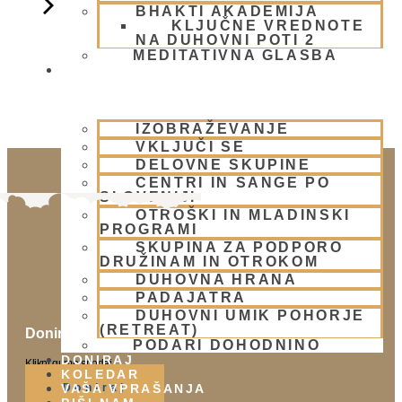
BHAKTI AKADEMIJA
KLJUČNE VREDNOTE
NA DUHOVNI POTI 2
MEDITATIVNA GLASBA
SKUPNOST
IZOBRAŽEVANJE
VKLJUČI SE
DELOVNE SKUPINE
CENTRI IN SANGE PO
SLOVENIJI
OTROŠKI IN MLADINSKI
PROGRAMI
SKUPINA ZA PODPORO
DRUŽINAM IN OTROKOM
DUHOVNA HRANA
PADAJATRA
DUHOVNI UMIK POHORJE
(RETREAT)
Doniraj
PODARI DOHODNINO
DONIRAJ
Klikni gumb spodaj.
KOLEDAR
Doniraj
VAŠA VPRAŠANJA