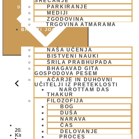
SREČANJE
PARKIRANJE
DODAJ V KOLEDAR
MEDIJI
ZGODOVINA
TRGOVINA ATMARAMA
BHAKTI JOGA
NAŠA UČENJA
BISTVENI NAUKI
ŠRILA PRABHUPADA
BHAGAVAD GITA
GOSPODOVA PESEM
AČARJE IN DUHOVNI
UČITELJI IZ PRETEKLOSTI
NAROTTAM DAS
THAKUR
FILOZOFIJA
BOG
DUŠA
NARAVA
ČAS
Padajatra
2026
DELOVANJE
Kirtan Delavnica
PROCES