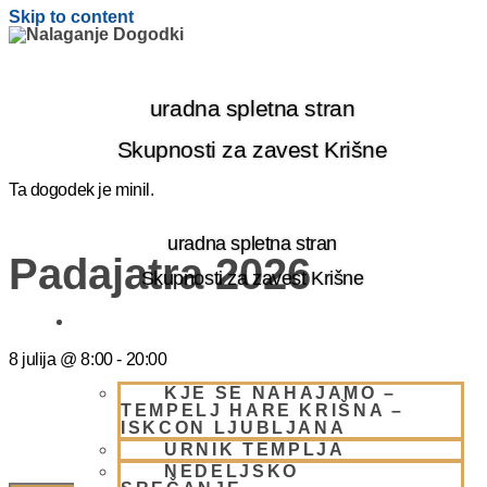
Skip to content
uradna spletna stran
Skupnosti za zavest Krišne
Ta dogodek je minil.
uradna spletna stran
Padajatra 2026
Skupnosti za zavest Krišne
OBIŠČI NAS
8 julija
@
8:00
-
20:00
KJE SE NAHAJAMO –
TEMPELJ HARE KRIŠNA –
ISKCON LJUBLJANA
URNIK TEMPLJA
NEDELJSKO