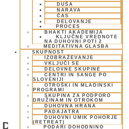
DUŠA
NARAVA
ČAS
DELOVANJE
PROCES
BHAKTI AKADEMIJA
KLJUČNE VREDNOTE
NA DUHOVNI POTI 2
MEDITATIVNA GLASBA
SKUPNOST
IZOBRAŽEVANJE
VKLJUČI SE
DELOVNE SKUPINE
CENTRI IN SANGE PO
SLOVENIJI
OTROŠKI IN MLADINSKI
PROGRAMI
SKUPINA ZA PODPORO
DRUŽINAM IN OTROKOM
DUHOVNA HRANA
EKOKARAVANA PADAYATRA
PADAJATRA
DUHOVNI UMIK POHORJE
(RETREAT)
Dogodki
PODARI DOHODNINO