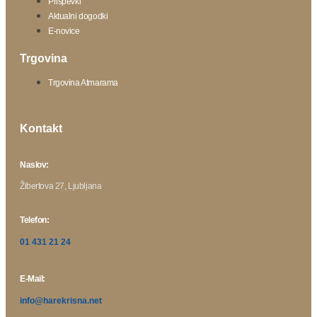
Prispevki
Aktualni dogodki
E-novice
Trgovina
Trgovina Atmarama
Kontakt
Naslov:
Žibertova 27, Ljubljana
Telefon:
01 431 21 24
E-Mail:
info@harekrisna.net