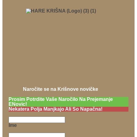
Naročite se na Krišnove novičke
Prosim Potrdite Vaše Naročilo Na Prejemanje
ENovic!
Nekatera Polja Manjkajo Ali So Napačna!
Ime