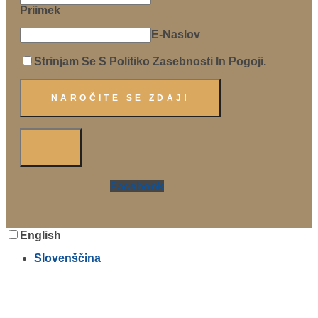
Priimek
E-Naslov
Strinjam Se S Politiko Zasebnosti In Pogoji.
Facebook
English
Slovenščina