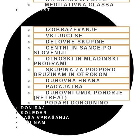
MEDITATIVNA GLASBA
SKUPNOST
IZOBRAŽEVANJE
VKLJUČI SE
DELOVNE SKUPINE
CENTRI IN SANGE PO
SLOVENIJI
OTROŠKI IN MLADINSKI
PROGRAMI
SKUPINA ZA PODPORO
DRUŽINAM IN OTROKOM
DUHOVNA HRANA
PADAJATRA
DUHOVNI UMIK POHORJE
(RETREAT)
PODARI DOHODNINO
DONIRAJ
KOLEDAR
VAŠA VPRAŠANJA
PIŠI NAM
BLOG