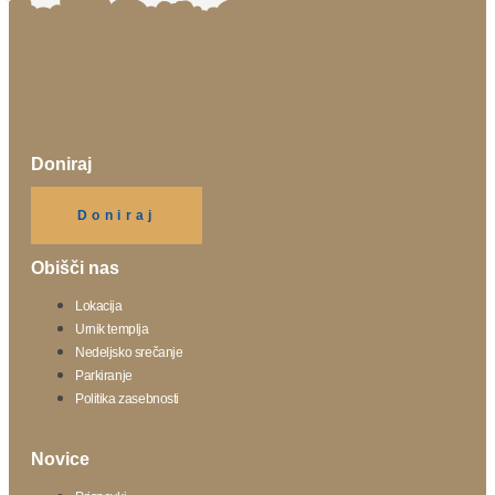
Doniraj
Klikni gumb spodaj.
Doniraj
Obišči nas
Lokacija
Urnik templja
Nedeljsko srečanje
Parkiranje
Politika zasebnosti
Novice