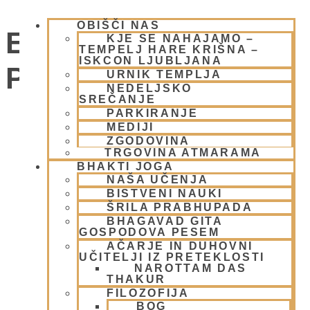
OBIŠČI NAS
EKOKARAVANA
KJE SE NAHAJAMO –
TEMPELJ HARE KRIŠNA –
ISKCON LJUBLJANA
PADAYATRA
URNIK TEMPLJA
NEDELJSKO
SREČANJE
PARKIRANJE
Dogodki
MEDIJI
ZGODOVINA
TRGOVINA ATMARAMA
BHAKTI JOGA
NAŠA UČENJA
BISTVENI NAUKI
ŠRILA PRABHUPADA
BHAGAVAD GITA
GOSPODOVA PESEM
AČARJE IN DUHOVNI
UČITELJI IZ PRETEKLOSTI
NAROTTAM DAS
THAKUR
FILOZOFIJA
BOG