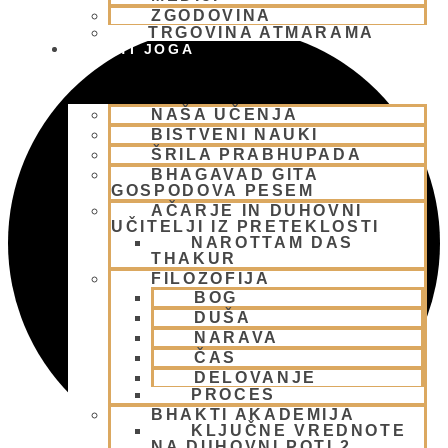
ZGODOVINA
TRGOVINA ATMARAMA
BHAKTI JOGA
NAŠA UČENJA
BISTVENI NAUKI
ŠRILA PRABHUPADA
BHAGAVAD GITA
GOSPODOVA PESEM
AČARJE IN DUHOVNI
UČITELJI IZ PRETEKLOSTI
NAROTTAM DAS
THAKUR
FILOZOFIJA
BOG
DUŠA
NARAVA
ČAS
DELOVANJE
PROCES
BHAKTI AKADEMIJA
KLJUČNE VREDNOTE
NA DUHOVNI POTI 2