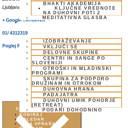
BHAKTI AKADEMIJA
Ljubljana
,
1000
Slovenia
KLJUČNE VREDNOTE
NA DUHOVNI POTI 2
MEDITATIVNA GLASBA
+ Google Zemljevidi
SKUPNOST
01/ 4312319
IZOBRAŽEVANJE
Poglej Prizorišče spletno stran
VKLJUČI SE
DELOVNE SKUPINE
CENTRI IN SANGE PO
SLOVENIJI
OTROŠKI IN MLADINSKI
PROGRAMI
SKUPINA ZA PODPORO
DRUŽINAM IN OTROKOM
DUHOVNA HRANA
PADAJATRA
DUHOVNI UMIK POHORJE
(RETREAT)
DODAJ V KOLEDAR
PODARI DOHODNINO
DONIRAJ
KOLEDAR
VAŠA VPRAŠANJA