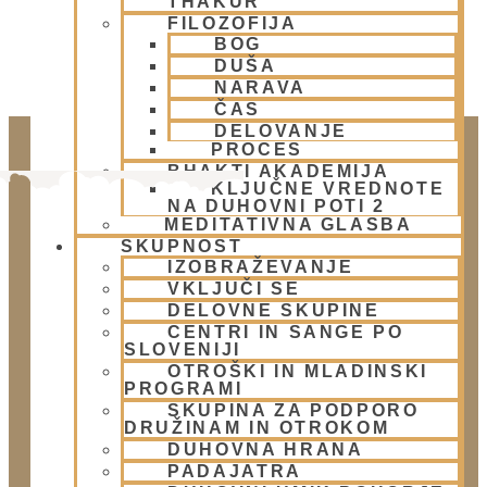
THAKUR
FILOZOFIJA
BOG
DUŠA
NARAVA
ČAS
DELOVANJE
PROCES
BHAKTI AKADEMIJA
KLJUČNE VREDNOTE
NA DUHOVNI POTI 2
MEDITATIVNA GLASBA
SKUPNOST
IZOBRAŽEVANJE
VKLJUČI SE
DELOVNE SKUPINE
CENTRI IN SANGE PO
Doniraj
SLOVENIJI
OTROŠKI IN MLADINSKI
Klikni gumb spodaj.
PROGRAMI
Doniraj
SKUPINA ZA PODPORO
DRUŽINAM IN OTROKOM
DUHOVNA HRANA
Obišči nas
PADAJATRA