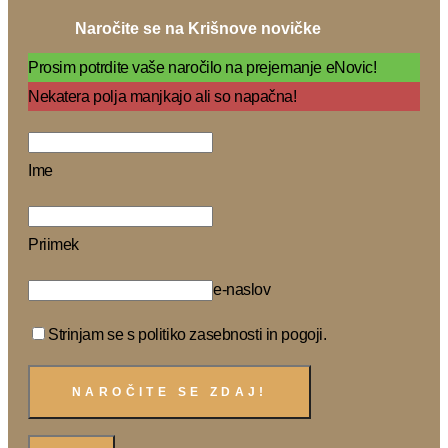
Naročite se na Krišnove novičke
Prosim potrdite vaše naročilo na prejemanje eNovic!
Nekatera polja manjkajo ali so napačna!
Ime
Priimek
e-naslov
Strinjam se s politiko zasebnosti in pogoji.