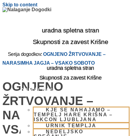
Skip to content
uradna spletna stran
Skupnosti za zavest Krišne
Serija dogodkov:
OGNJENO ŽRTVOVANJE –
NARASIMHA JAGJA – VSAKO SOBOTO
uradna spletna stran
Skupnosti za zavest Krišne
OGNJENO
OBIŠČI NAS
ŽRTVOVANJE –
KJE SE NAHAJAMO –
NARASIMHA JAGJA –
TEMPELJ HARE KRIŠNA –
ISKCON LJUBLJANA
VSAKO SOBOTO
URNIK TEMPLJA
NEDELJSKO