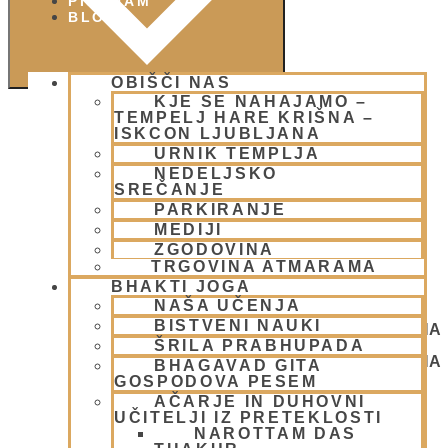
PIŠI NAM
BLOG
OBIŠČI NAS
KJE SE NAHAJAMO –
TEMPELJ HARE KRIŠNA –
ISKCON LJUBLJANA
URNIK TEMPLJA
NEDELJSKO
SREČANJE
PARKIRANJE
MEDIJI
ZGODOVINA
TRGOVINA ATMARAMA
BHAKTI JOGA
NAŠA UČENJA
BISTVENI NAUKI
NEDELJSKO SREČANJE - CENTER HARE KRIŠNA
ŠRILA PRABHUPADA
LJUBLJANA
NEDELJSKO SREČANJE - CENTER HARE KRIŠNA
BHAGAVAD GITA
LJUBLJANA
GOSPODOVA PESEM
AČARJE IN DUHOVNI
UČITELJI IZ PRETEKLOSTI
NAROTTAM DAS