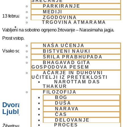
SREČANJE
PARKIRANJE
MEDIJI
13 februarja
@
16:00
-
17:00
ZGODOVINA
TRGOVINA ATMARAMA
BHAKTI JOGA
Vabljeni na sobotno ognjeno žrtovanje – Narasimaha jagja.
Prost vstop.
NAŠA UČENJA
Vsako soboto ob 16.00 do 17:00
BISTVENI NAUKI
ŠRILA PRABHUPADA
BHAGAVAD GITA
GOSPODOVA PESEM
AČARJE IN DUHOVNI
UČITELJI IZ PRETEKLOSTI
NAROTTAM DAS
THAKUR
FILOZOFIJA
BOG
DUŠA
Dvorana – Center Hare Krišna v
NARAVA
Ljubljani
ČAS
DELOVANJE
PROCES
Žibertova 27