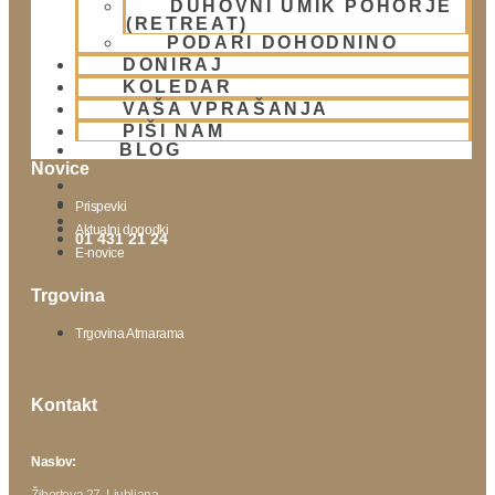
DUHOVNI UMIK POHORJE
Lokacija
(RETREAT)
Urnik templja
PODARI DOHODNINO
Nedeljsko srečanje
DONIRAJ
KOLEDAR
Parkiranje
VAŠA VPRAŠANJA
Politika zasebnosti
PIŠI NAM
BLOG
Novice
Prispevki
Aktualni dogodki
01 431 21 24
E-novice
Trgovina
Trgovina Atmarama
Kontakt
Naslov:
Žibertova 27, Ljubljana