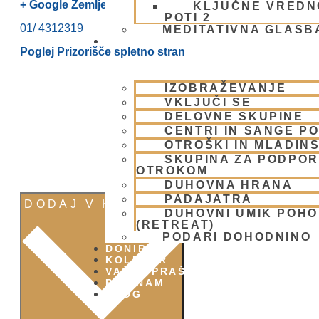
+ Google Zemljevidi
KLJUČNE VREDN
POTI 2
01/ 4312319
MEDITATIVNA GLASB
SKUPNOST
Poglej Prizorišče spletno stran
IZOBRAŽEVANJE
VKLJUČI SE
DELOVNE SKUPINE
CENTRI IN SANGE PO
OTROŠKI IN MLADIN
SKUPINA ZA PODPOR
OTROKOM
DUHOVNA HRANA
PADAJATRA
DODAJ V KOLEDAR
DUHOVNI UMIK POH
(RETREAT)
PODARI DOHODNINO
DONIRAJ
KOLEDAR
VAŠA VPRAŠANJA
PIŠI NAM
BLOG