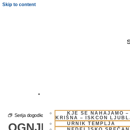
Skip to content
S
OBIŠČI NAS
KJE SE NAHAJAMO –
Serija dogodkov:
OGNJENO ŽRTVOVANJE – NARASI
KRIŠNA – ISKCON LJUB
URNIK TEMPLJA
OGNJENO ŽRTVOVAN
NEDELJSKO SREČAN