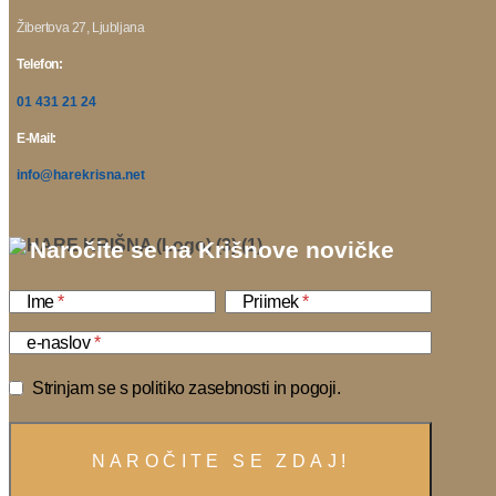
Žibertova 27, Ljubljana
Telefon:
01 431 21 24
E-Mail:
info@harekrisna.net
Naročite se na Krišnove novičke
Ime
Priimek
e-naslov
Strinjam se s politiko zasebnosti in pogoji.