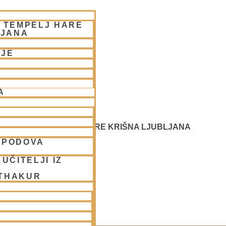
– TEMPELJ HARE
LJANA
NJE
A
REČANJE - CENTER HARE KRIŠNA LJUBLJANA
SPODOVA
UČITELJI IZ
 THAKUR
JUBLJANA