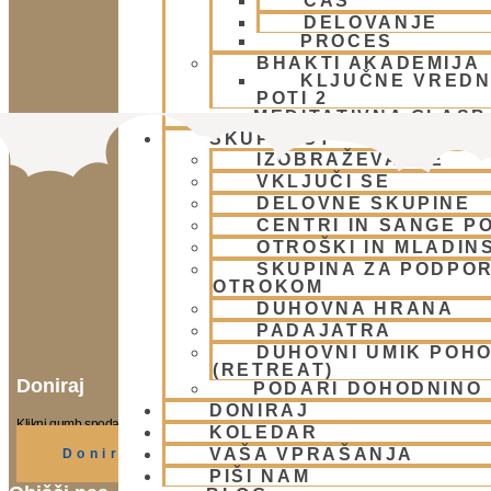
ČAS
DELOVANJE
PROCES
BHAKTI AKADEMIJA
KLJUČNE VREDN
POTI 2
MEDITATIVNA GLASB
SKUPNOST
IZOBRAŽEVANJE
VKLJUČI SE
DELOVNE SKUPINE
CENTRI IN SANGE PO
OTROŠKI IN MLADIN
SKUPINA ZA PODPOR
OTROKOM
DUHOVNA HRANA
PADAJATRA
DUHOVNI UMIK POH
(RETREAT)
Doniraj
PODARI DOHODNINO
DONIRAJ
Klikni gumb spodaj.
KOLEDAR
VAŠA VPRAŠANJA
Doniraj
PIŠI NAM