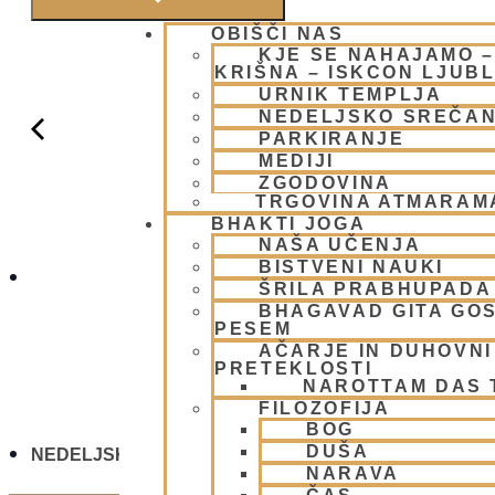
OBIŠČI NAS
KJE SE NAHAJAMO 
KRIŠNA – ISKCON LJUB
URNIK TEMPLJA
NEDELJSKO SREČA
PARKIRANJE
MEDIJI
ZGODOVINA
TRGOVINA ATMARAM
BHAKTI JOGA
NAŠA UČENJA
BISTVENI NAUKI
NEDELJSKO S
ŠRILA PRABHUPADA
BHAGAVAD GITA GO
PESEM
AČARJE IN DUHOVNI 
PRETEKLOSTI
NAROTTAM DAS
FILOZOFIJA
BOG
DUŠA
NEDELJSKO SREČANJE - CENTER HARE KRIŠNA L
NARAVA