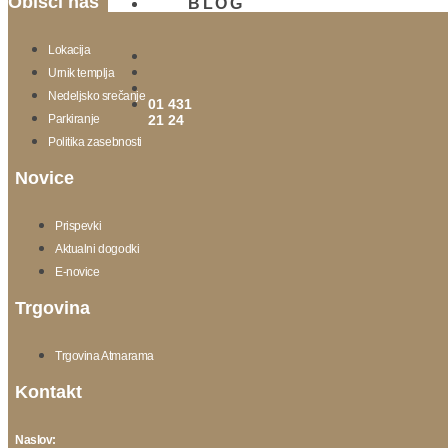
Obišči nas
BLOG
Lokacija
Urnik templja
Nedeljsko srečanje
01 431
Parkiranje
21 24
Politika zasebnosti
Novice
Prispevki
Aktualni dogodki
E-novice
Trgovina
Trgovina Atmarama
Kontakt
Naslov: