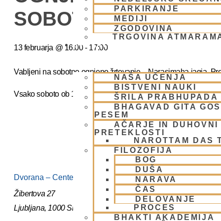
PARKIRANJE
SOBOTO
MEDIJI
ZGODOVINA
TRGOVINA ATMARAM
BHAKTI JOGA
13 februarja
@
16:00
-
17:00
Vabljeni na sobotno ognjeno žrtovanje – Narasimaha jagja. Pro
NAŠA UČENJA
BISTVENI NAUKI
Vsako soboto ob 16.00 do 17:00
ŠRILA PRABHUPADA
BHAGAVAD GITA GO
PESEM
AČARJE IN DUHOVNI 
PRETEKLOSTI
NAROTTAM DAS 
FILOZOFIJA
BOG
DUŠA
Dvorana – Center Hare Krišna v Ljubljani
NARAVA
ČAS
Žibertova 27
DELOVANJE
PROCES
Ljubljana
,
1000
Slovenia
BHAKTI AKADEMIJA