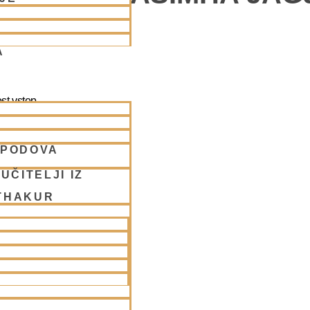
A
st vstop.
SPODOVA
UČITELJI IZ
THAKUR