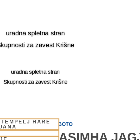
uradna spletna stran
kupnosti za zavest Krišne
uradna spletna stran
Skupnosti za zavest Krišne
 TEMPELJ HARE
MHA JAGJA – VSAKO SOBOTO
LJANA
JE – NARASIMHA JAG
JE