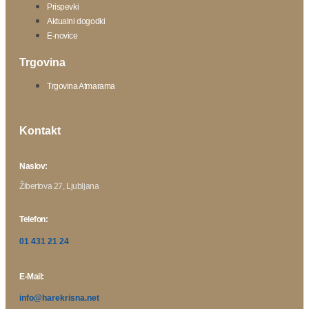
Prispevki
Aktualni dogodki
E-novice
Trgovina
Trgovina Atmarama
Kontakt
Naslov:
Žibertova 27, Ljubljana
Telefon:
01 431 21 24
E-Mail:
info@harekrisna.net