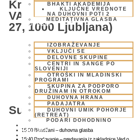
Krišna Centru –
BHAKTI AKADEMIJA
KLJUČNE VREDNOTE
VABLJENI (Žibertova
NA DUHOVNI POTI 2
MEDITATIVNA GLASBA
27, 1000 Ljubljana)
SKUPNOST
IZOBRAŽEVANJE
VKLJUČI SE
DELOVNE SKUPINE
CENTRI IN SANGE PO
SLOVENIJI
OTROŠKI IN MLADINSKI
PROGRAMI
SKUPINA ZA PODPORO
DRUŽINAM IN OTROKOM
DUHOVNA HRANA
PADAJATRA
Sunday Feast
DUHOVNI UMIK POHORJE
(RETREAT)
PODARI DOHODNINO
DONIRAJ
15.00 Bhadžani – duhovna glasba
KOLEDAR
VAŠA VPRAŠANJA
15:40 Predavanje – predavanja iz zakladnice Ved o