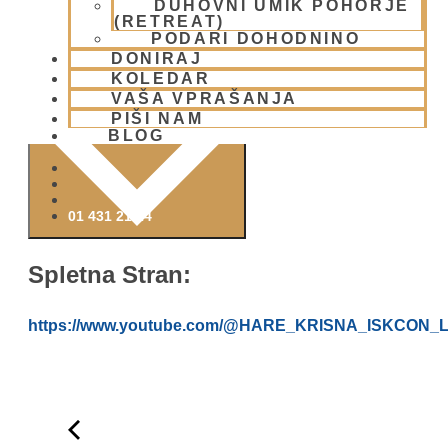
DUHOVNI UMIK POHORJE
(RETREAT)
PODARI DOHODNINO
DONIRAJ
KOLEDAR
DODAJ V KOLEDAR
VAŠA VPRAŠANJA
PIŠI NAM
BLOG
01 431 21 24
Spletna Stran:
https://www.youtube.com/@HARE_KRISNA_ISKCON_