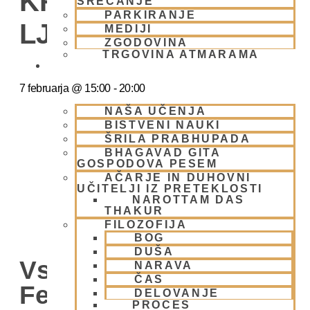
KRIŠNA
SREČANJE
PARKIRANJE
LJUBLJANA
MEDIJI
ZGODOVINA
TRGOVINA ATMARAMA
BHAKTI JOGA
7 februarja
@
15:00
-
20:00
NAŠA UČENJA
BISTVENI NAUKI
ŠRILA PRABHUPADA
BHAGAVAD GITA
GOSPODOVA PESEM
AČARJE IN DUHOVNI
UČITELJI IZ PRETEKLOSTI
NAROTTAM DAS
THAKUR
FILOZOFIJA
BOG
DUŠA
Vsako Nedeljo Mini
NARAVA
ČAS
Festival V Hare
DELOVANJE
PROCES