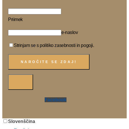
Priimek
e-naslov
Strinjam se s politiko zasebnosti in pogoji.
Facebook
Slovenščina