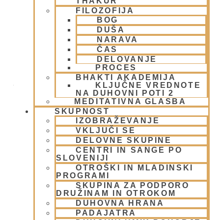
THAKUR
FILOZOFIJA
BOG
DUŠA
NARAVA
Dvorana – Center Hare Krišna v
ČAS
Ljubljani
DELOVANJE
PROCES
BHAKTI AKADEMIJA
Žibertova 27
KLJUČNE VREDNOTE
NA DUHOVNI POTI 2
Ljubljana
,
1000
Slovenia
MEDITATIVNA GLASBA
SKUPNOST
+ Google Zemljevidi
IZOBRAŽEVANJE
VKLJUČI SE
DELOVNE SKUPINE
01/ 4312319
CENTRI IN SANGE PO
SLOVENIJI
Poglej Prizorišče spletno stran
OTROŠKI IN MLADINSKI
PROGRAMI
SKUPINA ZA PODPORO
DRUŽINAM IN OTROKOM
DUHOVNA HRANA
PADAJATRA