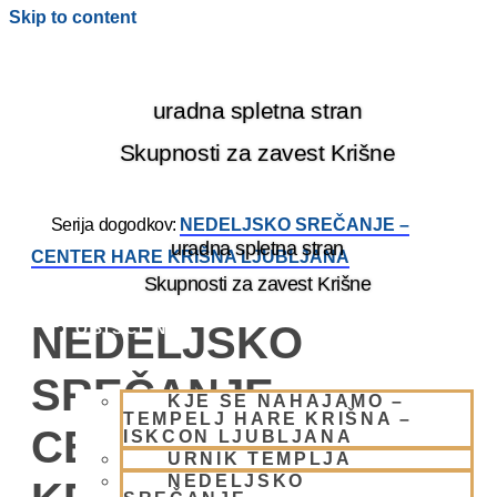
Skip to content
uradna spletna stran
Skupnosti za zavest Krišne
Serija dogodkov:
NEDELJSKO SREČANJE –
uradna spletna stran
CENTER HARE KRIŠNA LJUBLJANA
Skupnosti za zavest Krišne
NEDELJSKO
OBIŠČI NAS
SREČANJE –
KJE SE NAHAJAMO –
TEMPELJ HARE KRIŠNA –
CENTER HARE
ISKCON LJUBLJANA
URNIK TEMPLJA
NEDELJSKO