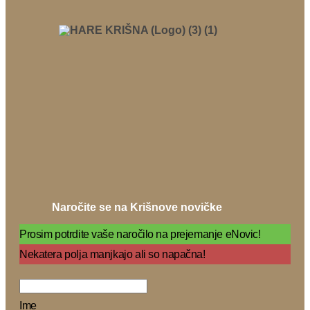
Naročite se na Krišnove novičke
Prosim potrdite vaše naročilo na prejemanje eNovic!
Nekatera polja manjkajo ali so napačna!
Ime