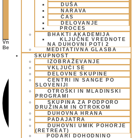
DUŠA
NARAVA
ČAS
DELOVANJE
PROCES
ISKANJE
BHAKTI AKADEMIJA
KLJUČNE VREDNOTE
Vnesite Ključno Besedo. Poiščite Dogodki Po Ključni
NA DUHOVNI POTI 2
Besedi.
MEDITATIVNA GLASBA
SKUPNOST
IZOBRAŽEVANJE
VKLJUČI SE
DELOVNE SKUPINE
CENTRI IN SANGE PO
SLOVENIJI
OTROŠKI IN MLADINSKI
PROGRAMI
SKUPINA ZA PODPORO
DRUŽINAM IN OTROKOM
DUHOVNA HRANA
PADAJATRA
DUHOVNI UMIK POHORJE
(RETREAT)
PODARI DOHODNINO