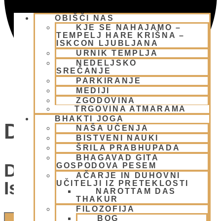
OBIŠČI NAS
KJE SE NAHAJAMO –
TEMPELJ HARE KRIŠNA –
ISKCON LJUBLJANA
URNIK TEMPLJA
NEDELJSKO
SREČANJE
PARKIRANJE
MEDIJI
ZGODOVINA
TRGOVINA ATMARAMA
BHAKTI JOGA
Dogodki
NAŠA UČENJA
BISTVENI NAUKI
ŠRILA PRABHUPADA
BHAGAVAD GITA
Dogodki Navigacija Za
GOSPODOVA PESEM
AČARJE IN DUHOVNI
Iskanje In Oglede
UČITELJI IZ PRETEKLOSTI
NAROTTAM DAS
THAKUR
FILOZOFIJA
BOG