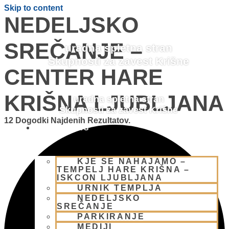
Skip to content
NEDELJSKO
SREČANJE –
uradna spletna stran
Skupnosti za zavest Krišne
CENTER HARE
KRIŠNA LJUBLJANA
uradna spletna stran
Skupnosti za zavest Krišne
12 Dogodki Najdenih Rezultatov.
OBIŠČI NAS
KJE SE NAHAJAMO –
TEMPELJ HARE KRIŠNA –
ISKCON LJUBLJANA
URNIK TEMPLJA
NEDELJSKO
SREČANJE
PARKIRANJE
MEDIJI