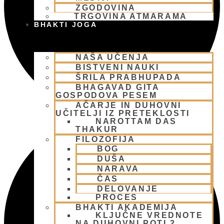
ZGODOVINA
TRGOVINA ATMARAMA
BHAKTI JOGA
NAŠA UČENJA
BISTVENI NAUKI
ŠRILA PRABHUPADA
BHAGAVAD GITA
GOSPODOVA PESEM
AČARJE IN DUHOVNI
UČITELJI IZ PRETEKLOSTI
NAROTTAM DAS
THAKUR
FILOZOFIJA
BOG
DUŠA
NARAVA
ČAS
DELOVANJE
PROCES
BHAKTI AKADEMIJA
KLJUČNE VREDNOTE
NA DUHOVNI POTI 2