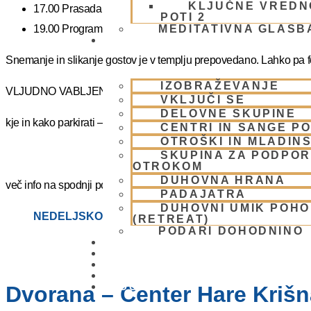
KLJUČNE VREDN
17.00 Prasadam – vegetarijanska pokušina
POTI 2
19.00 Program plus – duhovna glasba
MEDITATIVNA GLASB
SKUPNOST
Snemanje in slikanje gostov je v templju prepovedano. Lahko pa fot
IZOBRAŽEVANJE
VLJUDNO VABLJENI
VKLJUČI SE
DELOVNE SKUPINE
kje in kako parkirati –
https://www.harekrisna.net/parkiranje/
CENTRI IN SANGE PO
OTROŠKI IN MLADIN
SKUPINA ZA PODPOR
OTROKOM
DUHOVNA HRANA
več info na spodnji povezavi
PADAJATRA
DUHOVNI UMIK POH
NEDELJSKO SREČANJE
(RETREAT)
PODARI DOHODNINO
DONIRAJ
KOLEDAR
VAŠA VPRAŠANJA
PIŠI NAM
BLOG
Dvorana – Center Hare Krišna