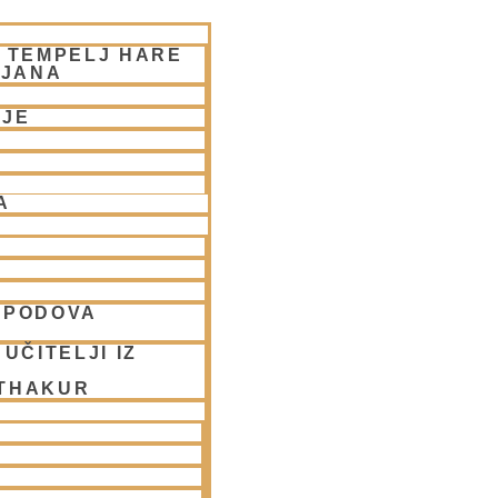
– TEMPELJ HARE
LJANA
NJE
A
SPODOVA
UČITELJI IZ
 THAKUR