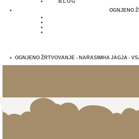
BLOG
OGNJENO ŽR
01 431
21 24
OGNJENO ŽRTVOVANJE - NARASIMHA JAGJA - V