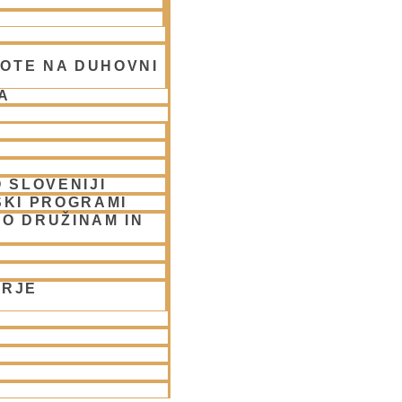
OTE NA DUHOVNI
A
 SLOVENIJI
SKI PROGRAMI
UBLJANA/streams
O DRUŽINAM IN
ORJE