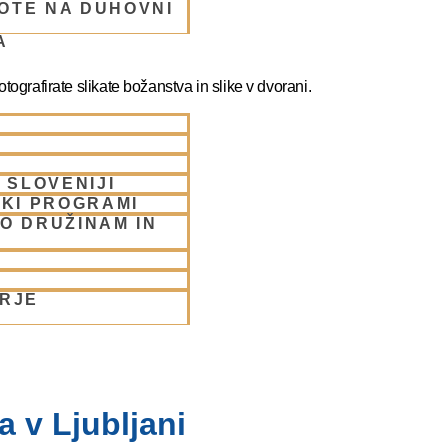
OTE NA DUHOVNI
A
ografirate slikate božanstva in slike v dvorani.
 SLOVENIJI
SKI PROGRAMI
O DRUŽINAM IN
ORJE
 v Ljubljani