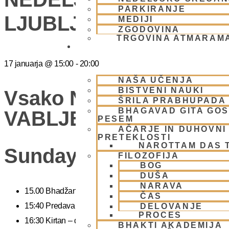
PARKIRANJE
LJUBLJANA
MEDIJI
ZGODOVINA
TRGOVINA ATMARAM
BHAKTI JOGA
17 januarja
@
15:00
-
20:00
NAŠA UČENJA
BISTVENI NAUKI
Vsako Nedeljo Mini Fes
ŠRILA PRABHUPADA
BHAGAVAD GITA GO
VABLJENI (Žibertova 27
PESEM
AČARJE IN DUHOVNI 
PRETEKLOSTI
NAROTTAM DAS 
Sunday Feast
FILOZOFIJA
BOG
DUŠA
NARAVA
15.00 Bhadžani – duhovna glasba
ČAS
15:40 Predavanje – predavanja iz zakladnice Ved o karmi, jogi
DELOVANJE
PROCES
16:30 Kirtan – duhovni ples
BHAKTI AKADEMIJA