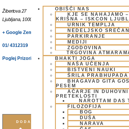
OBIŠČI NAS
Žibertova 27
KJE SE NAHAJAMO 
KRIŠNA – ISKCON LJUB
Ljubljana
,
1000
Slovenia
URNIK TEMPLJA
NEDELJSKO SREČA
+ Google Zemljevidi
PARKIRANJE
MEDIJI
01/ 4312319
ZGODOVINA
TRGOVINA ATMARAM
Poglej Prizorišče spletno stran
BHAKTI JOGA
NAŠA UČENJA
BISTVENI NAUKI
ŠRILA PRABHUPADA
BHAGAVAD GITA GO
PESEM
AČARJE IN DUHOVNI 
PRETEKLOSTI
NAROTTAM DAS
FILOZOFIJA
BOG
DUŠA
DODAJ V KOLEDAR
NARAVA