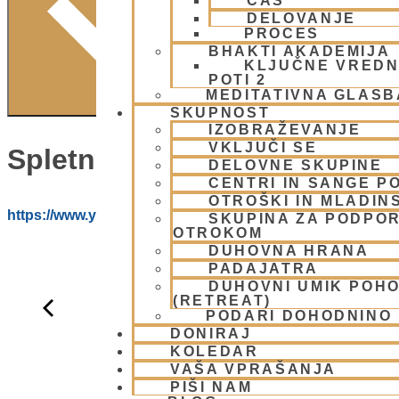
ČAS
DELOVANJE
PROCES
BHAKTI AKADEMIJA
KLJUČNE VREDN
POTI 2
MEDITATIVNA GLASB
SKUPNOST
IZOBRAŽEVANJE
VKLJUČI SE
Spletna Stran:
DELOVNE SKUPINE
CENTRI IN SANGE PO
OTROŠKI IN MLADIN
https://www.youtube.com/@HARE_KRISNA_ISKCON_LJ
SKUPINA ZA PODPOR
OTROKOM
DUHOVNA HRANA
PADAJATRA
DUHOVNI UMIK POH
(RETREAT)
PODARI DOHODNINO
DONIRAJ
KOLEDAR
VAŠA VPRAŠANJA
PIŠI NAM