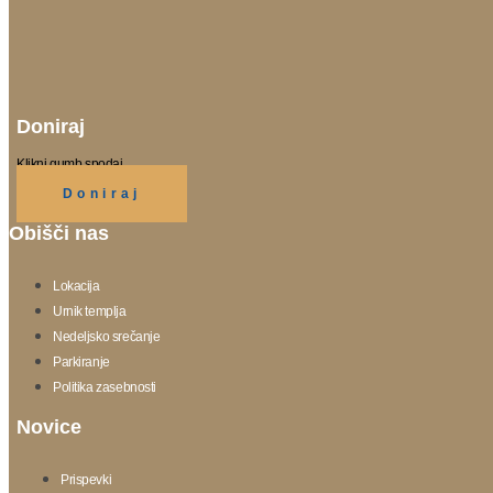
Doniraj
Klikni gumb spodaj.
Doniraj
Obišči nas
Lokacija
Urnik templja
Nedeljsko srečanje
Parkiranje
Politika zasebnosti
Novice
Prispevki