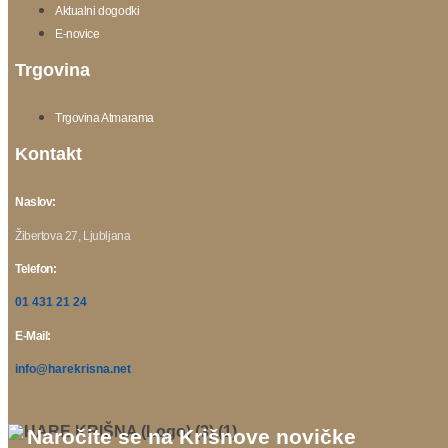
Aktualni dogodki
E-novice
Trgovina
Trgovina Atmarama
Kontakt
Naslov:
Žibertova 27, Ljubljana
Telefon:
01 431 21 24
E-Mail:
info@harekrisna.net
Naročite se na Krišnove novičke