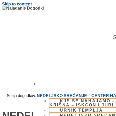
Skip to content
S
OBIŠČI NAS
Serija dogodkov:
NEDELJSKO SREČANJE – CENTER HA
KJE SE NAHAJAMO –
KRIŠNA – ISKCON LJUB
URNIK TEMPLJA
NEDELJSKO SREČANJ
NEDELJSKO SREČAN