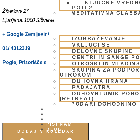
KLJUČNE VREDN
POTI 2
Žibertova 27
MEDITATIVNA GLASB
SKUPNOST
Ljubljana
,
1000
Slovenia
+ Google Zemljevidi
IZOBRAŽEVANJE
VKLJUČI SE
01/ 4312319
DELOVNE SKUPINE
CENTRI IN SANGE PO
Poglej Prizorišče spletno stran
OTROŠKI IN MLADIN
SKUPINA ZA PODPOR
OTROKOM
DUHOVNA HRANA
PADAJATRA
DUHOVNI UMIK POH
(RETREAT)
PODARI DOHODNINO
DONIRAJ
KOLEDAR
VAŠA VPRAŠANJA
PIŠI NAM
BLOG
DODAJ V KOLEDAR