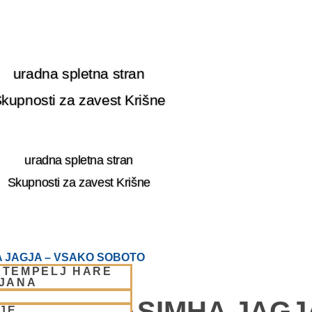
uradna spletna stran
kupnosti za zavest Krišne
uradna spletna stran
Skupnosti za zavest Krišne
 JAGJA – VSAKO SOBOTO
 TEMPELJ HARE
LJANA
E – NARASIMHA JAGJ
JE