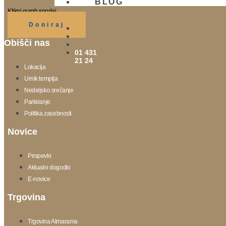
BLOG
Klikni gumb spodaj.
Doniraj
Obišči nas
01 431
21 24
Lokacija
Urnik templja
Nedeljsko srečanje
Parkiranje
Politika zasebnosti
Novice
Prispevki
Aktualni dogodki
E-novice
Trgovina
Trgovina Atmarama