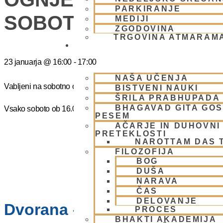
PARKIRANJE
SOBOTO
MEDIJI
ZGODOVINA
TRGOVINA ATMARAM
BHAKTI JOGA
23 januarja
@
16:00
-
17:00
NAŠA UČENJA
Vabljeni na sobotno ognjeno žrtovanje – Narasimaha jagja. Prost 
BISTVENI NAUKI
ŠRILA PRABHUPADA
BHAGAVAD GITA GO
Vsako soboto ob 16.00 do 17:00
PESEM
AČARJE IN DUHOVNI 
PRETEKLOSTI
NAROTTAM DAS 
FILOZOFIJA
BOG
DUŠA
NARAVA
ČAS
DELOVANJE
Dvorana – Center Hare Krišna
PROCES
BHAKTI AKADEMIJA