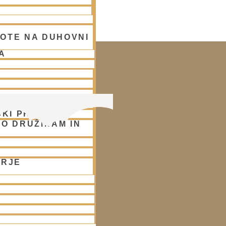
 LJUBLJANA
OTE NA DUHOVNI
A
 SLOVENIJI
SKI PROGRAMI
O DRUŽINAM IN
ORJE