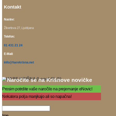
Kontakt
Naslov:
Žibertova 27, Ljubljana
Telefon:
01 431 21 24
E-Mail:
info@harekrisna.net
Naročite se na Krišnove novičke
Prosim potrdite vaše naročilo na prejemanje eNovic!
Nekatera polja manjkajo ali so napačna!
Ime