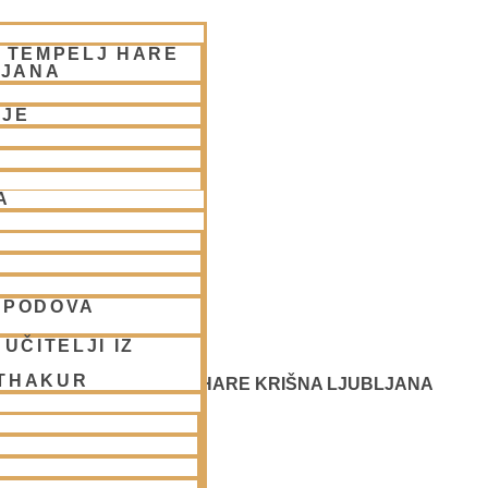
– TEMPELJ HARE
LJANA
NJE
A
SPODOVA
UČITELJI IZ
 THAKUR
 SREČANJE - CENTER HARE KRIŠNA LJUBLJANA