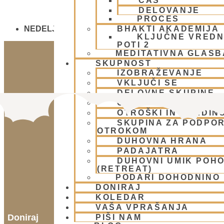
ČAS
DELOVANJE
PROCES
BHAKTI AKADEMIJA
NEDELJSKO SREČANJE - CENTER HARE KRIŠNA
KLJUČNE VREDN
POTI 2
MEDITATIVNA GLASB
SKUPNOST
IZOBRAŽEVANJE
VKLJUČI SE
DELOVNE SKUPINE
CENTRI IN SANGE PO
OTROŠKI IN MLADIN
SKUPINA ZA PODPOR
OTROKOM
DUHOVNA HRANA
PADAJATRA
DUHOVNI UMIK POH
(RETREAT)
PODARI DOHODNINO
DONIRAJ
KOLEDAR
VAŠA VPRAŠANJA
Doniraj
PIŠI NAM