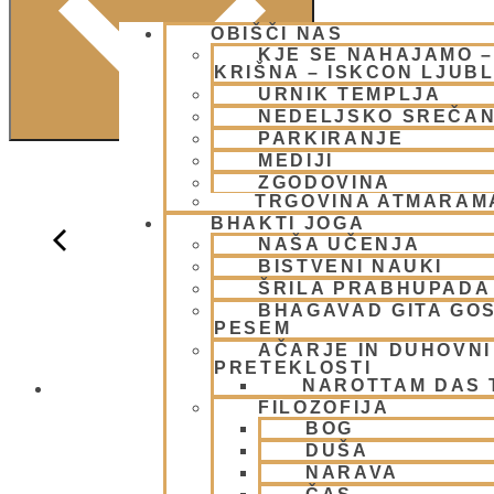
OBIŠČI NAS
KJE SE NAHAJAMO 
KRIŠNA – ISKCON LJUB
URNIK TEMPLJA
NEDELJSKO SREČA
PARKIRANJE
MEDIJI
ZGODOVINA
TRGOVINA ATMARAM
BHAKTI JOGA
NAŠA UČENJA
BISTVENI NAUKI
ŠRILA PRABHUPADA
BHAGAVAD GITA GO
PESEM
AČARJE IN DUHOVNI 
PRETEKLOSTI
NAROTTAM DAS
NEDELJSKO
FILOZOFIJA
BOG
DUŠA
NARAVA