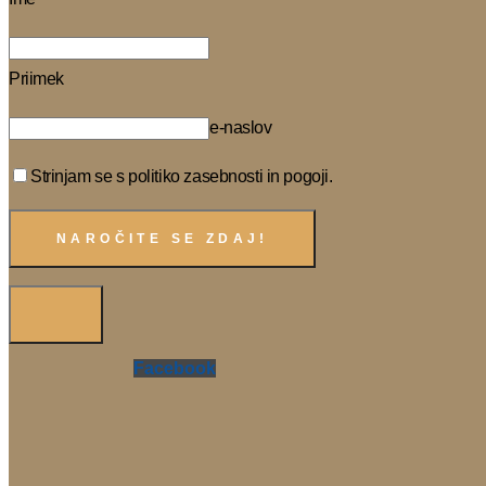
Priimek
e-naslov
Strinjam se s politiko zasebnosti in pogoji.
Facebook