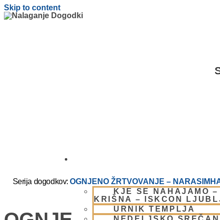
Skip to content
S
OBIŠČI NAS
Serija dogodkov:
OGNJENO ŽRTVOVANJE – NARASIMHA
KJE SE NAHAJAMO –
KRIŠNA – ISKCON LJUB
URNIK TEMPLJA
OGNJENO ŽRTVOVANJ
NEDELJSKO SREČAN