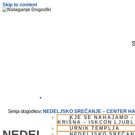
Skip to content
S
OBIŠČI NAS
Serija dogodkov:
NEDELJSKO SREČANJE – CENTER HA
KJE SE NAHAJAMO –
KRIŠNA – ISKCON LJUB
URNIK TEMPLJA
NEDELJSKO SREČANJ
NEDELJSKO SREČAN