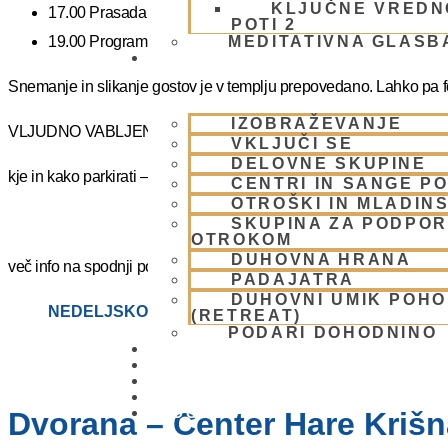
KLJUČNE VREDN
17.00 Prasadam – vegetarijanska pokušina
POTI 2
19.00 Program plus – duhovna glasba
MEDITATIVNA GLASB
SKUPNOST
Snemanje in slikanje gostov je v templju prepovedano. Lahko pa fot
IZOBRAŽEVANJE
VLJUDNO VABLJENI
VKLJUČI SE
DELOVNE SKUPINE
kje in kako parkirati –
https://www.harekrisna.net/parkiranje/
CENTRI IN SANGE PO
OTROŠKI IN MLADIN
SKUPINA ZA PODPOR
OTROKOM
DUHOVNA HRANA
več info na spodnji povezavi
PADAJATRA
DUHOVNI UMIK POH
NEDELJSKO SREČANJE
(RETREAT)
PODARI DOHODNINO
DONIRAJ
KOLEDAR
VAŠA VPRAŠANJA
PIŠI NAM
BLOG
Dvorana – Center Hare Krišna