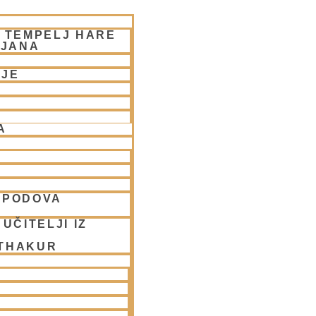
– TEMPELJ HARE
LJANA
NJE
A
SPODOVA
UČITELJI IZ
 THAKUR