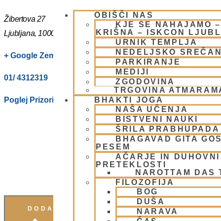
OBIŠČI NAS
Žibertova 27
KJE SE NAHAJAMO 
KRIŠNA – ISKCON LJUB
Ljubljana
,
1000
Slovenia
URNIK TEMPLJA
NEDELJSKO SREČA
+ Google Zemljevidi
PARKIRANJE
MEDIJI
01/ 4312319
ZGODOVINA
TRGOVINA ATMARAM
Poglej Prizorišče spletno stran
BHAKTI JOGA
NAŠA UČENJA
BISTVENI NAUKI
ŠRILA PRABHUPADA
BHAGAVAD GITA GO
PESEM
AČARJE IN DUHOVNI 
PRETEKLOSTI
NAROTTAM DAS
FILOZOFIJA
BOG
DUŠA
DODAJ V KOLEDAR
NARAVA