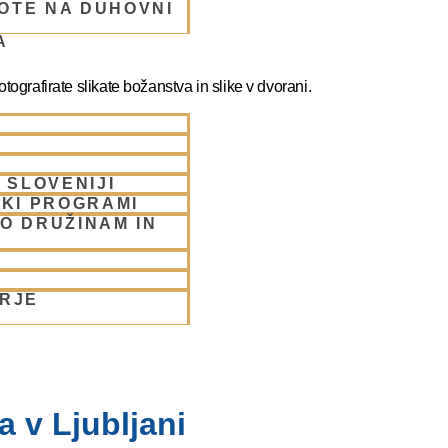
OTE NA DUHOVNI
A
ografirate slikate božanstva in slike v dvorani.
 SLOVENIJI
SKI PROGRAMI
O DRUŽINAM IN
ORJE
 v Ljubljani