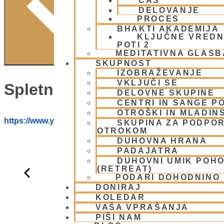
ČAS
DELOVANJE
PROCES
BHAKTI AKADEMIJA
KLJUČNE VREDN
POTI 2
MEDITATIVNA GLASB
SKUPNOST
IZOBRAŽEVANJE
VKLJUČI SE
Spletna Stran:
DELOVNE SKUPINE
CENTRI IN SANGE PO
OTROŠKI IN MLADIN
https://www.youtube.com/@HARE_KRISNA_ISKCON_LJ
SKUPINA ZA PODPOR
OTROKOM
DUHOVNA HRANA
PADAJATRA
DUHOVNI UMIK POH
(RETREAT)
PODARI DOHODNINO
DONIRAJ
KOLEDAR
VAŠA VPRAŠANJA
PIŠI NAM