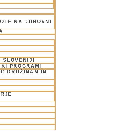
OTE NA DUHOVNI
A
 SLOVENIJI
SKI PROGRAMI
UBLJANA/streams
O DRUŽINAM IN
ORJE