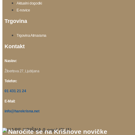
Aktualni dogodki
E-novice
Trgovina
Trgovina Atmarama
Kontakt
Naslov:
Žibertova 27, Ljubljana
Telefon:
01 431 21 24
E-Mail:
info@harekrisna.net
Naročite se na Krišnove novičke