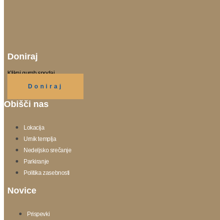
Doniraj
Klikni gumb spodaj.
Doniraj
Obišči nas
Lokacija
Urnik templja
Nedeljsko srečanje
Parkiranje
Politika zasebnosti
Novice
Prispevki