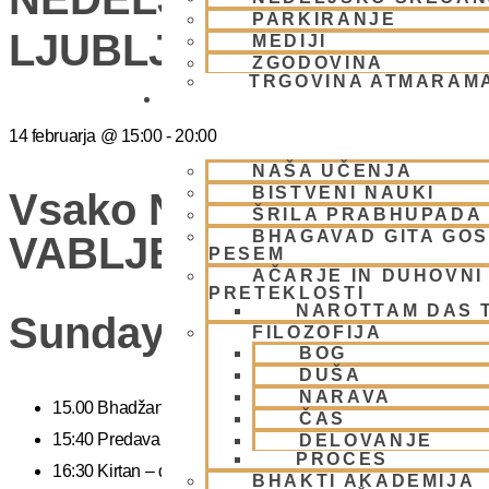
PARKIRANJE
LJUBLJANA
MEDIJI
ZGODOVINA
TRGOVINA ATMARAM
BHAKTI JOGA
14 februarja
@
15:00
-
20:00
NAŠA UČENJA
BISTVENI NAUKI
Vsako Nedeljo Mini Fes
ŠRILA PRABHUPADA
BHAGAVAD GITA GO
VABLJENI (Žibertova 27
PESEM
AČARJE IN DUHOVNI 
PRETEKLOSTI
NAROTTAM DAS 
Sunday Feast
FILOZOFIJA
BOG
DUŠA
NARAVA
15.00 Bhadžani – duhovna glasba
ČAS
15:40 Predavanje – predavanja iz zakladnice Ved o karmi, jogi
DELOVANJE
PROCES
16:30 Kirtan – duhovni ples
BHAKTI AKADEMIJA