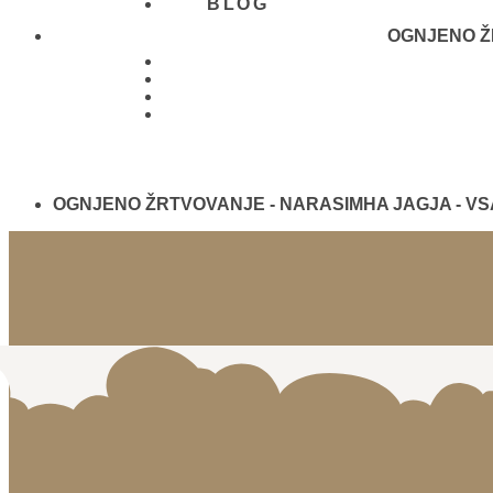
BLOG
OGNJENO ŽR
01 431
21 24
OGNJENO ŽRTVOVANJE - NARASIMHA JAGJA - V