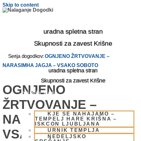
Skip to content
uradna spletna stran
Skupnosti za zavest Krišne
Serija dogodkov:
OGNJENO ŽRTVOVANJE –
NARASIMHA JAGJA – VSAKO SOBOTO
uradna spletna stran
Skupnosti za zavest Krišne
OGNJENO
OBIŠČI NAS
ŽRTVOVANJE –
KJE SE NAHAJAMO –
NARASIMHA JAGJA –
TEMPELJ HARE KRIŠNA –
ISKCON LJUBLJANA
VSAKO SOBOTO
URNIK TEMPLJA
NEDELJSKO