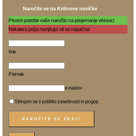
Naročite se na Krišnove novičke
Prosim potrdite vaše naročilo na prejemanje eNovic!
Nekatera polja manjkajo ali so napačna!
Ime
Priimek
e-naslov
Strinjam se s politiko zasebnosti in pogoji.