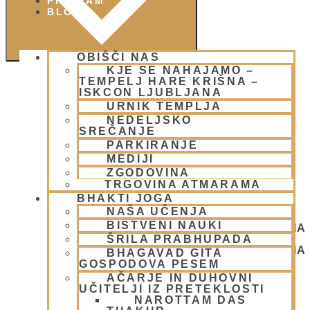
PIŠI NAM
BLOG
OBIŠČI NAS
KJE SE NAHAJAMO –
TEMPELJ HARE KRIŠNA –
ISKCON LJUBLJANA
URNIK TEMPLJA
NEDELJSKO
SREČANJE
PARKIRANJE
MEDIJI
ZGODOVINA
TRGOVINA ATMARAMA
BHAKTI JOGA
NAŠA UČENJA
BISTVENI NAUKI
NEDELJSKO SREČANJE - CENTER HARE KRIŠNA
ŠRILA PRABHUPADA
LJUBLJANA
NEDELJSKO SREČANJE - CENTER HARE KRIŠNA
BHAGAVAD GITA
LJUBLJANA
GOSPODOVA PESEM
AČARJE IN DUHOVNI
UČITELJI IZ PRETEKLOSTI
NAROTTAM DAS