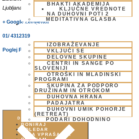
BHAKTI AKADEMIJA
Ljubljana
,
1000
Slovenia
KLJUČNE VREDNOTE
NA DUHOVNI POTI 2
MEDITATIVNA GLASBA
+ Google Zemljevidi
SKUPNOST
01/ 4312319
IZOBRAŽEVANJE
Poglej Prizorišče spletno stran
VKLJUČI SE
DELOVNE SKUPINE
CENTRI IN SANGE PO
SLOVENIJI
OTROŠKI IN MLADINSKI
PROGRAMI
SKUPINA ZA PODPORO
DRUŽINAM IN OTROKOM
DUHOVNA HRANA
PADAJATRA
DUHOVNI UMIK POHORJE
(RETREAT)
DODAJ V KOLEDAR
PODARI DOHODNINO
DONIRAJ
KOLEDAR
VAŠA VPRAŠANJA