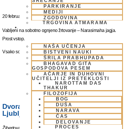
SREČANJE
PARKIRANJE
MEDIJI
20 februarja
@
16:00
-
17:00
ZGODOVINA
TRGOVINA ATMARAMA
BHAKTI JOGA
Vabljeni na sobotno ognjeno žrtovanje – Narasimaha jagja.
Prost vstop.
NAŠA UČENJA
Vsako soboto ob 16.00 do 17:00
BISTVENI NAUKI
ŠRILA PRABHUPADA
BHAGAVAD GITA
GOSPODOVA PESEM
AČARJE IN DUHOVNI
UČITELJI IZ PRETEKLOSTI
NAROTTAM DAS
THAKUR
FILOZOFIJA
BOG
DUŠA
Dvorana – Center Hare Krišna v
NARAVA
Ljubljani
ČAS
DELOVANJE
PROCES
Žibertova 27