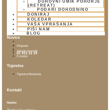
DUHOVNI UMIK POHORJE
Lokacija
(RETREAT)
Urnik templja
PODARI DOHODNINO
Nedeljsko srečanje
DONIRAJ
KOLEDAR
Parkiranje
VAŠA VPRAŠANJA
Politika zasebnosti
PIŠI NAM
BLOG
Novice
Prispevki
Aktualni dogodki
01 431 21 24
E-novice
Trgovina
Trgovina Atmarama
Kontakt
Naslov:
Žibertova 27, Ljubljana