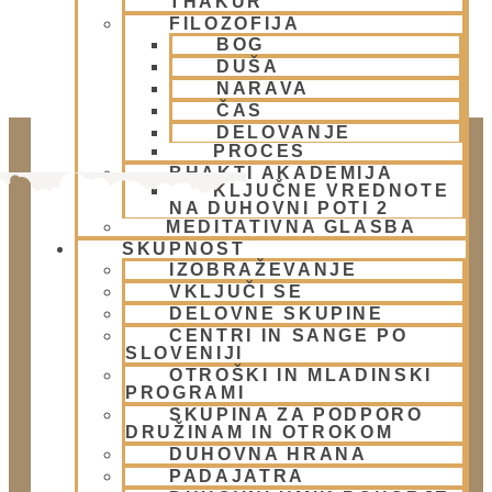
THAKUR
FILOZOFIJA
BOG
DUŠA
NARAVA
ČAS
DELOVANJE
PROCES
BHAKTI AKADEMIJA
KLJUČNE VREDNOTE
NA DUHOVNI POTI 2
MEDITATIVNA GLASBA
SKUPNOST
IZOBRAŽEVANJE
VKLJUČI SE
DELOVNE SKUPINE
CENTRI IN SANGE PO
Doniraj
SLOVENIJI
OTROŠKI IN MLADINSKI
Klikni gumb spodaj.
PROGRAMI
Doniraj
SKUPINA ZA PODPORO
DRUŽINAM IN OTROKOM
DUHOVNA HRANA
Obišči nas
PADAJATRA