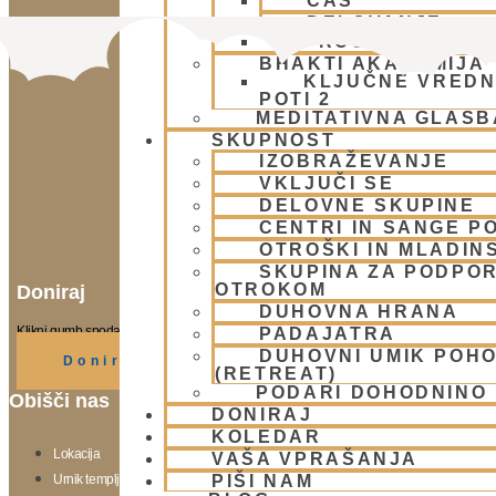
ČAS
DELOVANJE
PROCES
BHAKTI AKADEMIJA
KLJUČNE VREDN
POTI 2
MEDITATIVNA GLASB
SKUPNOST
IZOBRAŽEVANJE
VKLJUČI SE
DELOVNE SKUPINE
CENTRI IN SANGE PO
OTROŠKI IN MLADIN
SKUPINA ZA PODPOR
OTROKOM
Doniraj
DUHOVNA HRANA
Klikni gumb spodaj.
PADAJATRA
DUHOVNI UMIK POH
Doniraj
(RETREAT)
PODARI DOHODNINO
Obišči nas
DONIRAJ
KOLEDAR
Lokacija
VAŠA VPRAŠANJA
Urnik templja
PIŠI NAM