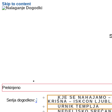
Skip to content
S
OBIŠČI NAS
Prekinjeno
KJE SE NAHAJAMO –
Serija dogodkov:
JAPA / KIRTAN UMIK POHORJE 2025 –
KRIŠNA – ISKCON LJUB
URNIK TEMPLJA
NEDELJSKO SREČAN