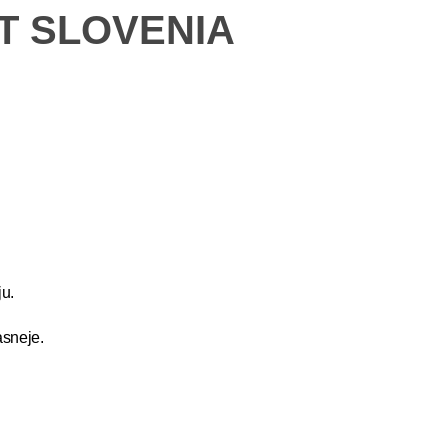
ET SLOVENIA
u.
asneje.