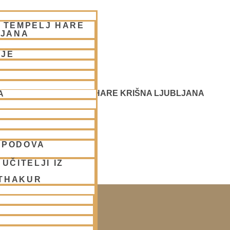
– TEMPELJ HARE
LJANA
NJE
 SREČANJE - CENTER HARE KRIŠNA LJUBLJANA
A
SPODOVA
UČITELJI IZ
SAKO SOBOTO
 THAKUR