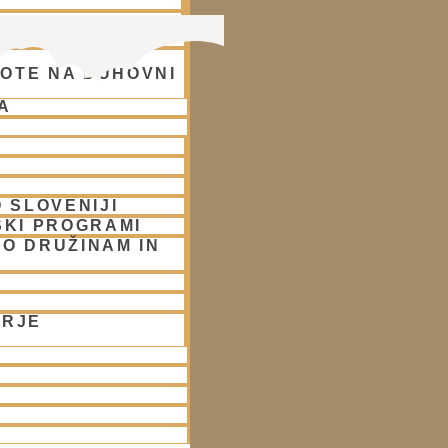
OTE NA DUHOVNI
A
 SLOVENIJI
SKI PROGRAMI
O DRUŽINAM IN
ORJE