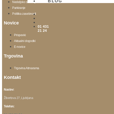
BLOG
Nedeljsko srečanje
Parkiranje
Politika zasebnosti
Novice
01 431
21 24
Prispevki
Aktualni dogodki
E-novice
Trgovina
Trgovina Atmarama
Kontakt
Naslov:
Žibertova 27, Ljubljana
Telefon: