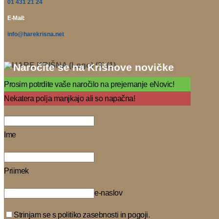
01 431 21 24
E-Mail:
info@harekrisna.net
Naročite se na Krišnove novičke
Prosim potrdite vaše naročilo na prejemanje eNovic!
Nekatera polja manjkajo ali so napačna!
Ime
Priimek
e-naslov
Strinjam se s politiko zasebnosti in pogoji.