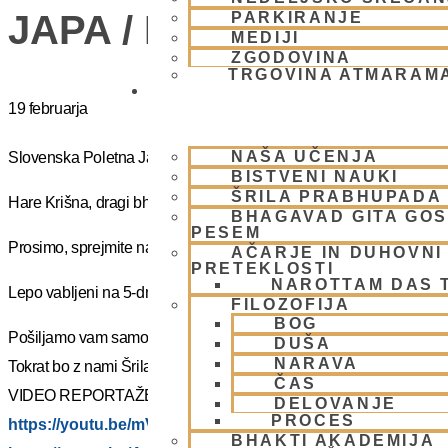
JAPA / KIRTAN UMIK 
PARKIRANJE
MEDIJI
ZGODOVINA
TRGOVINA ATMARAM
BHAKTI JOGA
19 februarja
NAŠA UČENJA
Slovenska Poletna Jatra vas vabi na DUHOVNI UMIK 2025 – »J
BISTVENI NAUKI
ŠRILA PRABHUPADA
Hare Krišna, dragi bhakte!
BHAGAVAD GITA GO
PESEM
Prosimo, sprejmite naše ponižno spoštovanje! Vsa slava Šrila Pr
AČARJE IN DUHOVNI 
PRETEKLOSTI
NAROTTAM DAS 
Lepo vabljeni na 5-dnevno nepozabno transcendentalno izkušnjo
FILOZOFIJA
BOG
Pošiljamo vam samo osnovno informacijo tako da si lahko rezervi
DUŠA
NARAVA
Tokrat bo z nami Šrila Prabhupadov učenec, duhovni učitelj NM Mah
ČAS
VIDEO REPORTAŽE IZ PREJŠNIH UMIKOV – KLIKNI 🙂
DELOVANJE
PROCES
https://youtu.be/mVmx_h4mTCc?si=iYB7KXEdqz7Nz2is
BHAKTI AKADEMIJA