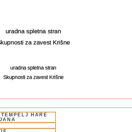
uradna spletna stran
kupnosti za zavest Krišne
uradna spletna stran
Skupnosti za zavest Krišne
 TEMPELJ HARE
 RETRET SLOVENIA
LJANA
JE