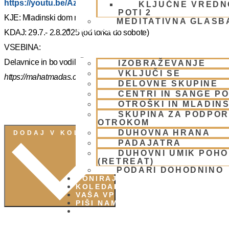
https://youtu.be/AziuZJyrho4?si=Zr5a_H8Hj-X888vW
KLJUČNE VREDN
POTI 2
KJE: Mladinski dom na Smolniku (mariborsko Pohorje)
MEDITATIVNA GLASB
SKUPNOST
KDAJ: 29.7.- 2.8.2025 (od torka do sobote)
VSEBINA:
Delavnice in bo vodil, Šrila Prabhupadov učenec NM Mahatma p
IZOBRAŽEVANJE
VKLJUČI SE
https://mahatmadas.com
DELOVNE SKUPINE
CENTRI IN SANGE PO
OTROŠKI IN MLADIN
SKUPINA ZA PODPOR
OTROKOM
DUHOVNA HRANA
DODAJ V KOLEDAR
PADAJATRA
DUHOVNI UMIK POH
(RETREAT)
PODARI DOHODNINO
DONIRAJ
KOLEDAR
VAŠA VPRAŠANJA
PIŠI NAM
BLOG