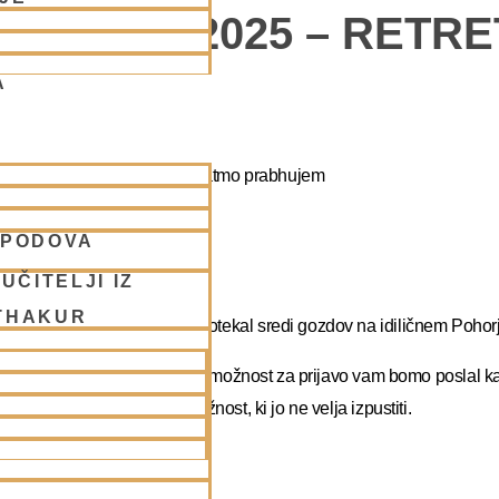
POHORJE 2025 – RETR
A
apa duhovni umik z NM Mahatmo prabhujem
SPODOVA
abhupadu!
UČITELJI IZ
THAKUR
 na DUHOVNI UMIK, ki bo potekal sredi gozdov na idiličnem Pohorj
rate dopust. Več podatkov in možnost za prijavo vam bomo poslal k
atma prabhu. Redka priložnost, ki jo ne velja izpustiti.