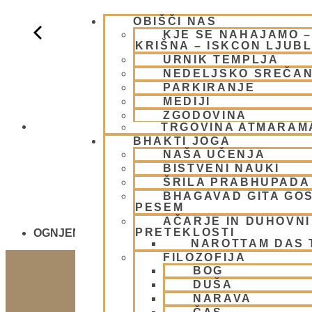
OBIŠČI NAS
KJE SE NAHAJAMO 
KRIŠNA – ISKCON LJUB
URNIK TEMPLJA
NEDELJSKO SREČA
PARKIRANJE
MEDIJI
ZGODOVINA
NEDELJSKO
TRGOVINA ATMARAM
BHAKTI JOGA
NAŠA UČENJA
BISTVENI NAUKI
ŠRILA PRABHUPADA
BHAGAVAD GITA GO
PESEM
AČARJE IN DUHOVNI 
PRETEKLOSTI
OGNJENO ŽRTVOVANJE - NARASIMHA JAGJA - V
NAROTTAM DAS
FILOZOFIJA
BOG
DUŠA
NARAVA