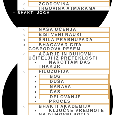
ZGODOVINA
TRGOVINA ATMARAMA
BHAKTI JOGA
NAŠA UČENJA
BISTVENI NAUKI
ŠRILA PRABHUPADA
BHAGAVAD GITA
GOSPODOVA PESEM
AČARJE IN DUHOVNI
UČITELJI IZ PRETEKLOSTI
NAROTTAM DAS
THAKUR
FILOZOFIJA
BOG
DUŠA
NARAVA
ČAS
DELOVANJE
PROCES
BHAKTI AKADEMIJA
KLJUČNE VREDNOTE
NA DUHOVNI POTI 2