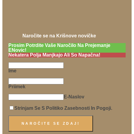
Naročite se na Krišnove novičke
Prosim Potrdite Vaše Naročilo Na Prejemanje
ENovic!
Nekatera Polja Manjkajo Ali So Napačna!
Ime
Priimek
E-Naslov
Strinjam Se S Politiko Zasebnosti In Pogoji.