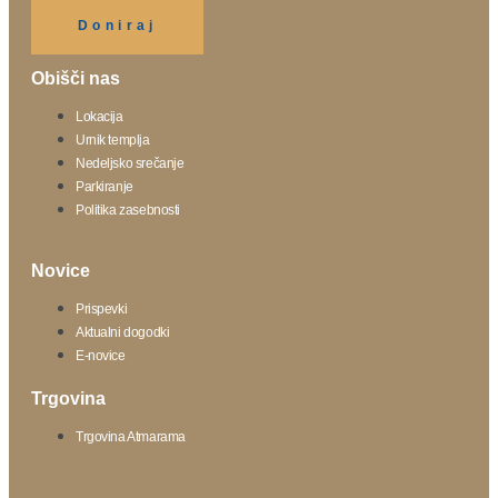
Klikni gumb spodaj.
Doniraj
Obišči nas
Lokacija
Urnik templja
Nedeljsko srečanje
Parkiranje
Politika zasebnosti
Novice
Prispevki
Aktualni dogodki
E-novice
Trgovina
Trgovina Atmarama