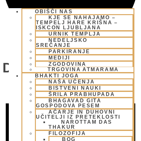
OBIŠČI NAS
KJE SE NAHAJAMO –
TEMPELJ HARE KRIŠNA –
ISKCON LJUBLJANA
URNIK TEMPLJA
NEDELJSKO
SREČANJE
PARKIRANJE
MEDIJI
Dogodki
ZGODOVINA
TRGOVINA ATMARAMA
BHAKTI JOGA
NAŠA UČENJA
BISTVENI NAUKI
ŠRILA PRABHUPADA
BHAGAVAD GITA
GOSPODOVA PESEM
AČARJE IN DUHOVNI
UČITELJI IZ PRETEKLOSTI
NAROTTAM DAS
THAKUR
FILOZOFIJA
BOG