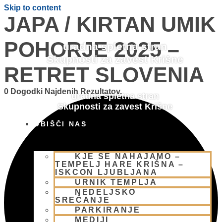
Skip to content
JAPA / KIRTAN UMIK
POHORJE 2025 –
uradna spletna stran
Skupnosti za zavest Krišne
RETRET SLOVENIA
0 Dogodki Najdenih Rezultatov.
uradna spletna stran
Skupnosti za zavest Krišne
OBIŠČI NAS
KJE SE NAHAJAMO –
TEMPELJ HARE KRIŠNA –
ISKCON LJUBLJANA
URNIK TEMPLJA
NEDELJSKO
SREČANJE
PARKIRANJE
MEDIJI