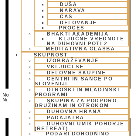
DUŠA
NARAVA
ČAS
DELOVANJE
PROCES
BHAKTI AKADEMIJA
KLJUČNE VREDNOTE
NA DUHOVNI POTI 2
MEDITATIVNA GLASBA
SKUPNOST
IZOBRAŽEVANJE
VKLJUČI SE
DELOVNE SKUPINE
CENTRI IN SANGE PO
SLOVENIJI
OTROŠKI IN MLADINSKI
PROGRAMI
Notice
Ni Bilo Najdenih Rezultatov.
SKUPINA ZA PODPORO
DRUŽINAM IN OTROKOM
DUHOVNA HRANA
PADAJATRA
DUHOVNI UMIK POHORJE
(RETREAT)
PODARI DOHODNINO