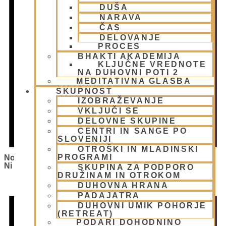
DUŠA
NARAVA
ČAS
DELOVANJE
PROCES
BHAKTI AKADEMIJA
KLJUČNE VREDNOTE
NA DUHOVNI POTI 2
MEDITATIVNA GLASBA
SKUPNOST
IZOBRAŽEVANJE
VKLJUČI SE
DELOVNE SKUPINE
CENTRI IN SANGE PO
SLOVENIJI
OTROŠKI IN MLADINSKI
PROGRAMI
Notice
Ni Bilo Najdenih Rezultatov.
SKUPINA ZA PODPORO
DRUŽINAM IN OTROKOM
DUHOVNA HRANA
PADAJATRA
DUHOVNI UMIK POHORJE
(RETREAT)
PODARI DOHODNINO