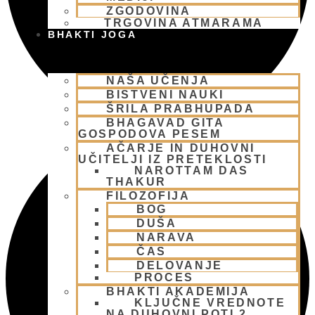
ZGODOVINA
TRGOVINA ATMARAMA
BHAKTI JOGA
NAŠA UČENJA
BISTVENI NAUKI
ŠRILA PRABHUPADA
BHAGAVAD GITA
GOSPODOVA PESEM
AČARJE IN DUHOVNI
UČITELJI IZ PRETEKLOSTI
NAROTTAM DAS
THAKUR
FILOZOFIJA
BOG
DUŠA
NARAVA
ČAS
DELOVANJE
PROCES
BHAKTI AKADEMIJA
KLJUČNE VREDNOTE
NA DUHOVNI POTI 2