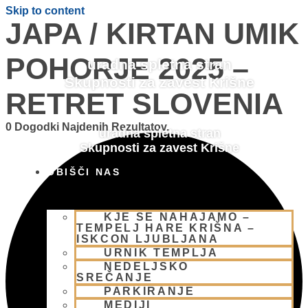
Skip to content
JAPA / KIRTAN UMIK
POHORJE 2025 –
uradna spletna stran
Skupnosti za zavest Krišne
RETRET SLOVENIA
0 Dogodki Najdenih Rezultatov.
uradna spletna stran
Skupnosti za zavest Krišne
OBIŠČI NAS
KJE SE NAHAJAMO –
TEMPELJ HARE KRIŠNA –
ISKCON LJUBLJANA
URNIK TEMPLJA
NEDELJSKO
SREČANJE
PARKIRANJE
MEDIJI