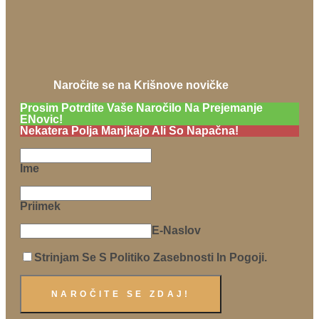
Naročite se na Krišnove novičke
Prosim Potrdite Vaše Naročilo Na Prejemanje
ENovic!
Nekatera Polja Manjkajo Ali So Napačna!
Ime
Priimek
E-Naslov
Strinjam Se S Politiko Zasebnosti In Pogoji.