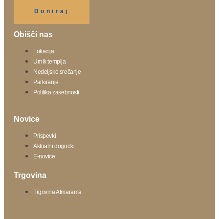
Klikni gumb spodaj.
Doniraj
Obišči nas
Lokacija
Urnik templja
Nedeljsko srečanje
Parkiranje
Politika zasebnosti
Novice
Prispevki
Aktualni dogodki
E-novice
Trgovina
Trgovina Atmarama