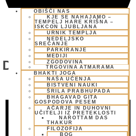
OBIŠČI NAS
KJE SE NAHAJAMO –
TEMPELJ HARE KRIŠNA –
ISKCON LJUBLJANA
URNIK TEMPLJA
NEDELJSKO
SREČANJE
PARKIRANJE
MEDIJI
Dogodki
ZGODOVINA
TRGOVINA ATMARAMA
BHAKTI JOGA
NAŠA UČENJA
BISTVENI NAUKI
ŠRILA PRABHUPADA
BHAGAVAD GITA
GOSPODOVA PESEM
AČARJE IN DUHOVNI
UČITELJI IZ PRETEKLOSTI
NAROTTAM DAS
THAKUR
FILOZOFIJA
BOG