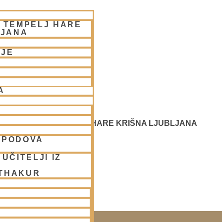
– TEMPELJ HARE
LJANA
NJE
A
 SREČANJE - CENTER HARE KRIŠNA LJUBLJANA
SPODOVA
UČITELJI IZ
 THAKUR
SAKO SOBOTO