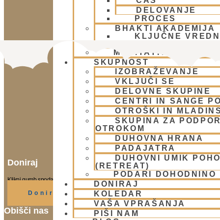
ČAS
DELOVANJE
PROCES
BHAKTI AKADEMIJA
KLJUČNE VREDN
POTI 2
MEDITATIVNA GLASB
SKUPNOST
IZOBRAŽEVANJE
VKLJUČI SE
DELOVNE SKUPINE
CENTRI IN SANGE PO
OTROŠKI IN MLADIN
SKUPINA ZA PODPOR
OTROKOM
DUHOVNA HRANA
PADAJATRA
DUHOVNI UMIK POH
Doniraj
(RETREAT)
PODARI DOHODNINO
Klikni gumb spodaj.
DONIRAJ
KOLEDAR
Doniraj
VAŠA VPRAŠANJA
Obišči nas
PIŠI NAM