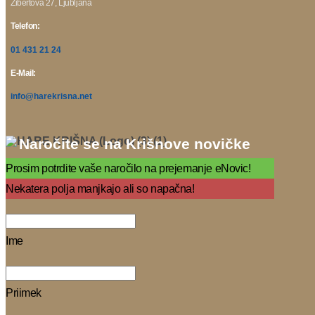
Žibertova 27, Ljubljana
Telefon:
01 431 21 24
E-Mail:
info@harekrisna.net
Naročite se na Krišnove novičke
Prosim potrdite vaše naročilo na prejemanje eNovic!
Nekatera polja manjkajo ali so napačna!
Ime
Priimek