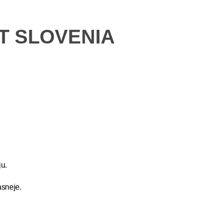
ET SLOVENIA
u.
asneje.