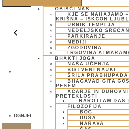
OBIŠČI NAS
KJE SE NAHAJAMO 
KRIŠNA – ISKCON LJUB
URNIK TEMPLJA
NEDELJSKO SREČA
PARKIRANJE
MEDIJI
ZGODOVINA
TRGOVINA ATMARAM
BHAKTI JOGA
NAŠA UČENJA
BISTVENI NAUKI
NEDELJSKO
ŠRILA PRABHUPADA
BHAGAVAD GITA GO
PESEM
AČARJE IN DUHOVNI 
PRETEKLOSTI
NAROTTAM DAS
FILOZOFIJA
BOG
OGNJENO ŽRTVOVANJE - NARASIMHA JAGJA - V
DUŠA
NARAVA