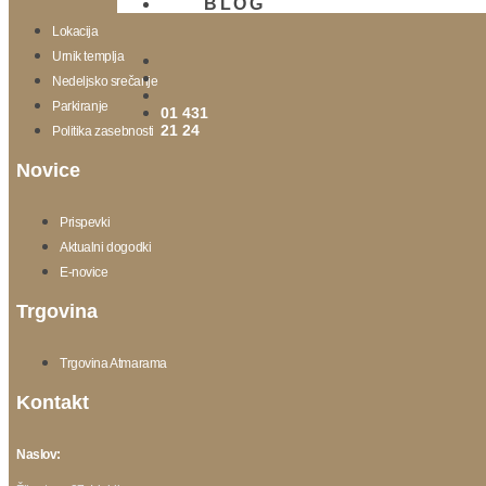
BLOG
Lokacija
Urnik templja
Nedeljsko srečanje
Parkiranje
01 431
21 24
Politika zasebnosti
Novice
Prispevki
Aktualni dogodki
E-novice
Trgovina
Trgovina Atmarama
Kontakt
Naslov: