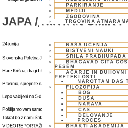
PARKIRANJE
MEDIJI
ZGODOVINA
JAPA / KIRTAN UMIK 
TRGOVINA ATMARAM
BHAKTI JOGA
24 junija
NAŠA UČENJA
BISTVENI NAUKI
ŠRILA PRABHUPADA
Slovenska Poletna Jatra vas vabi na DUHOVNI UMIK 2025 – »J
BHAGAVAD GITA GO
PESEM
Hare Krišna, dragi bhakte!
AČARJE IN DUHOVNI 
PRETEKLOSTI
NAROTTAM DAS 
Prosimo, sprejmite naše ponižno spoštovanje! Vsa slava Šrila Pr
FILOZOFIJA
BOG
Lepo vabljeni na 5-dnevno nepozabno transcendentalno izkušnjo
DUŠA
NARAVA
Pošiljamo vam samo osnovno informacijo tako da si lahko rezervi
ČAS
DELOVANJE
Tokrat bo z nami Šrila Prabhupadov učenec, duhovni učitelj NM Mah
PROCES
BHAKTI AKADEMIJA
VIDEO REPORTAŽE IZ PREJŠNIH UMIKOV – KLIKNI 🙂