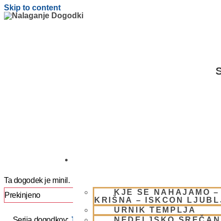
Skip to content
S
OBIŠČI NAS
Ta dogodek je minil.
KJE SE NAHAJAMO –
Prekinjeno
KRIŠNA – ISKCON LJUB
URNIK TEMPLJA
NEDELJSKO SREČAN
Serija dogodkov:
JAPA / KIRTAN UMIK POHORJE 2025 –