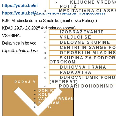
KLJUČNE VREDN
https://youtu.be/mVmx_h4mTCc?si=iYB7KXEdqz7Nz2is
POTI 2
MEDITATIVNA GLASB
https://youtu.be/AziuZJyrho4?si=Zr5a_H8Hj-X888vW
SKUPNOST
KJE: Mladinski dom na Smolniku (mariborsko Pohorje)
KDAJ: 29.7.- 2.8.2025 (od torka do sobote)
IZOBRAŽEVANJE
VSEBINA:
VKLJUČI SE
DELOVNE SKUPINE
Delavnice in bo vodil, Šrila Prabhupadov učenec NM Mahatma p
CENTRI IN SANGE PO
https://mahatmadas.com
OTROŠKI IN MLADIN
SKUPINA ZA PODPOR
OTROKOM
DUHOVNA HRANA
PADAJATRA
DUHOVNI UMIK POH
(RETREAT)
DODAJ V KOLEDAR
PODARI DOHODNINO
DONIRAJ
KOLEDAR
VAŠA VPRAŠANJA
PIŠI NAM
BLOG