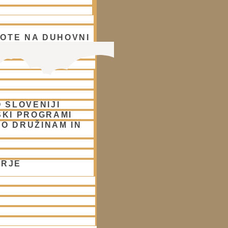
OTE NA DUHOVNI
A
 SLOVENIJI
SKI PROGRAMI
O DRUŽINAM IN
ORJE