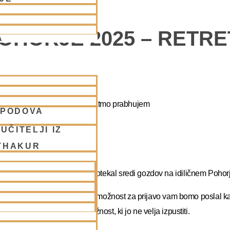
POHORJE 2025 – RETR
A
apa duhovni umik z NM Mahatmo prabhujem
SPODOVA
UČITELJI IZ
THAKUR
abhupadu!
 na DUHOVNI UMIK, ki bo potekal sredi gozdov na idiličnem Pohorj
rate dopust. Več podatkov in možnost za prijavo vam bomo poslal k
atma prabhu. Redka priložnost, ki jo ne velja izpustiti.