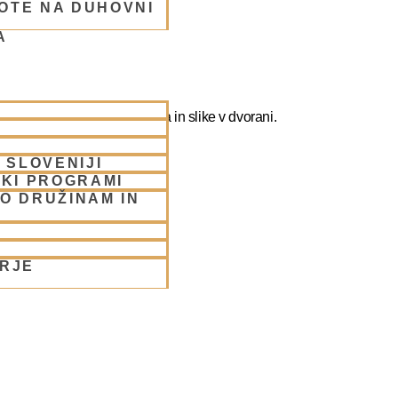
OTE NA DUHOVNI
A
ografirate slikate božanstva in slike v dvorani.
 SLOVENIJI
SKI PROGRAMI
O DRUŽINAM IN
ORJE