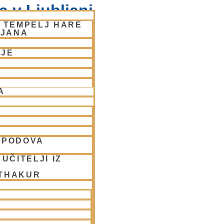
 v Ljubljani
– TEMPELJ HARE
LJANA
NJE
A
SPODOVA
UČITELJI IZ
 THAKUR