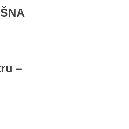
IŠNA
ru –