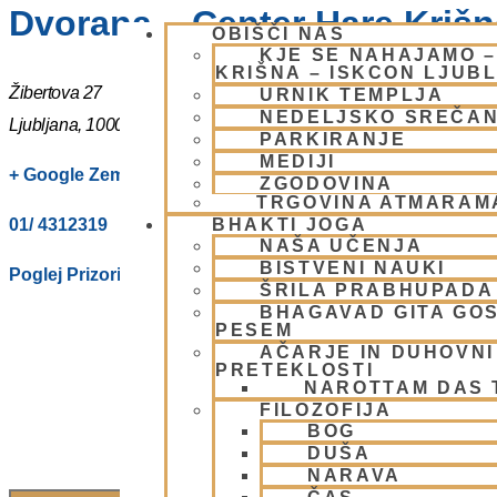
Dvorana – Center Hare Krišna
OBIŠČI NAS
KJE SE NAHAJAMO 
KRIŠNA – ISKCON LJUB
Žibertova 27
URNIK TEMPLJA
NEDELJSKO SREČA
Ljubljana
,
1000
Slovenia
PARKIRANJE
MEDIJI
+ Google Zemljevidi
ZGODOVINA
TRGOVINA ATMARAM
01/ 4312319
BHAKTI JOGA
NAŠA UČENJA
BISTVENI NAUKI
Poglej Prizorišče spletno stran
ŠRILA PRABHUPADA
BHAGAVAD GITA GO
PESEM
AČARJE IN DUHOVNI 
PRETEKLOSTI
NAROTTAM DAS
FILOZOFIJA
BOG
DUŠA
NARAVA