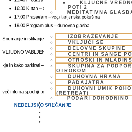
KLJUČNE VREDN
POTI 2
16:30 Kirtan – duhovni ples
MEDITATIVNA GLASB
17.00 Prasadam – vegetarijanska pokušina
SKUPNOST
19.00 Program plus – duhovna glasba
IZOBRAŽEVANJE
Snemanje in slikanje gostov je v templju prepovedano. Lahko pa fot
VKLJUČI SE
DELOVNE SKUPINE
VLJUDNO VABLJENI
CENTRI IN SANGE PO
OTROŠKI IN MLADIN
kje in kako parkirati –
https://www.harekrisna.net/parkiranje/
SKUPINA ZA PODPOR
OTROKOM
DUHOVNA HRANA
PADAJATRA
DUHOVNI UMIK POH
več info na spodnji povezavi
(RETREAT)
PODARI DOHODNINO
DONIRAJ
NEDELJSKO SREČANJE
KOLEDAR
VAŠA VPRAŠANJA
PIŠI NAM
BLOG