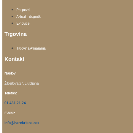
Prispevki
Aktualni dogodki
E-novice
Trgovina
Trgovina Atmarama
Kontakt
Naslov:
Žibertova 27, Ljubljana
Telefon:
01 431 21 24
E-Mail:
info@harekrisna.net