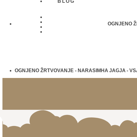
BLOG
OGNJENO ŽR
01 431
21 24
OGNJENO ŽRTVOVANJE - NARASIMHA JAGJA - V