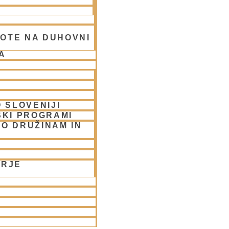
OTE NA DUHOVNI
A
 SLOVENIJI
SKI PROGRAMI
O DRUŽINAM IN
UBLJANA/streams
ORJE