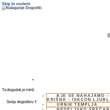
Skip to content
S
OBIŠČI NAS
Ta dogodek je minil.
KJE SE NAHAJAMO –
KRIŠNA – ISKCON LJUB
Serija dogodkov:
NEDELJSKO SREČANJE – CENTER HA
URNIK TEMPLJA
NEDELJSKO SREČAN