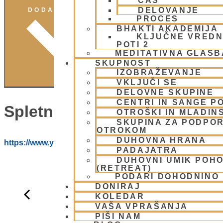
ČAS
DELOVANJE
DODAJ V KOLEDAR
PROCES
BHAKTI AKADEMIJA
KLJUČNE VREDN
POTI 2
MEDITATIVNA GLASB
SKUPNOST
IZOBRAŽEVANJE
VKLJUČI SE
DELOVNE SKUPINE
CENTRI IN SANGE PO
Spletna Stran:
OTROŠKI IN MLADIN
SKUPINA ZA PODPOR
OTROKOM
DUHOVNA HRANA
https://www.youtube.com/@HARE_KRISNA_ISKCON_LJ
PADAJATRA
DUHOVNI UMIK POH
(RETREAT)
PODARI DOHODNINO
DONIRAJ
KOLEDAR
VAŠA VPRAŠANJA
PIŠI NAM