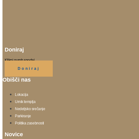
Doniraj
Klikni gumb spodaj.
Doniraj
Obišči nas
Lokacija
Urnik templja
Nedeljsko srečanje
Parkiranje
Politika zasebnosti
Novice