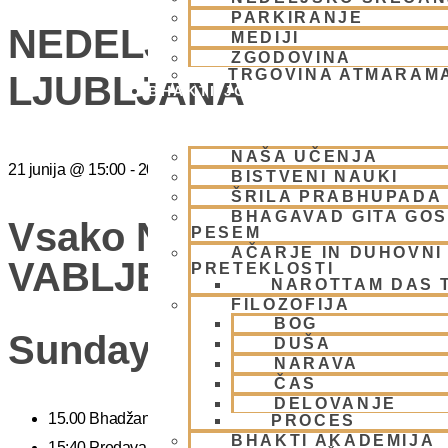
PARKIRANJE
NEDELJSKO SREČANJ
MEDIJI
ZGODOVINA
TRGOVINA ATMARAM
LJUBLJANA
BHAKTI JOGA
NAŠA UČENJA
21 junija
@
15:00
-
20:00
BISTVENI NAUKI
ŠRILA PRABHUPADA
BHAGAVAD GITA GO
Vsako Nedeljo Mini Fes
PESEM
AČARJE IN DUHOVNI 
VABLJENI (Žibertova 27
PRETEKLOSTI
NAROTTAM DAS 
FILOZOFIJA
BOG
Sunday Feast
DUŠA
NARAVA
ČAS
DELOVANJE
15.00 Bhadžani – duhovna glasba
PROCES
BHAKTI AKADEMIJA
15:40 Predavanje – predavanja iz zakladnice Ved o karmi, jogi