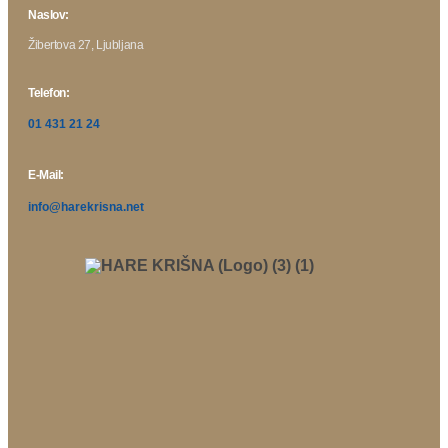
Naslov:
Žibertova 27, Ljubljana
Telefon:
01 431 21 24
E-Mail:
info@harekrisna.net