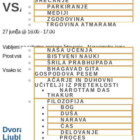
SREČANJE
VSAKO SOBOTO
PARKIRANJE
MEDIJI
ZGODOVINA
TRGOVINA ATMARAMA
BHAKTI JOGA
27 junija
@
16:00
-
17:00
Vabljeni na sobotno ognjeno žrtovanje – Narasimaha jagja.
NAŠA UČENJA
Prost vstop.
BISTVENI NAUKI
ŠRILA PRABHUPADA
BHAGAVAD GITA
Vsako soboto ob 16.00 do 17:00
GOSPODOVA PESEM
AČARJE IN DUHOVNI
UČITELJI IZ PRETEKLOSTI
NAROTTAM DAS
THAKUR
FILOZOFIJA
BOG
DUŠA
NARAVA
ČAS
Dvorana – Center Hare Krišna v
DELOVANJE
Ljubljani
PROCES