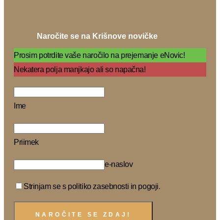
Naročite se na Krišnove novičke
Prosim potrdite vaše naročilo na prejemanje eNovic!
Nekatera polja manjkajo ali so napačna!
Ime
Priimek
e-naslov
Strinjam se s politiko zasebnosti in pogoji.