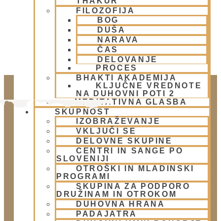
THAKUR
FILOZOFIJA
BOG
DUŠA
NARAVA
ČAS
DELOVANJE
PROCES
BHAKTI AKADEMIJA
KLJUČNE VREDNOTE
NA DUHOVNI POTI 2
MEDITATIVNA GLASBA
SKUPNOST
IZOBRAŽEVANJE
VKLJUČI SE
DELOVNE SKUPINE
CENTRI IN SANGE PO
SLOVENIJI
OTROŠKI IN MLADINSKI
PROGRAMI
Doniraj
SKUPINA ZA PODPORO
Klikni gumb spodaj.
DRUŽINAM IN OTROKOM
DUHOVNA HRANA
Doniraj
PADAJATRA