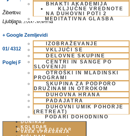
BHAKTI AKADEMIJA
KLJUČNE VREDNOTE
Žibertova 27
NA DUHOVNI POTI 2
MEDITATIVNA GLASBA
Ljubljana
,
1000
Slovenia
SKUPNOST
+ Google Zemljevidi
IZOBRAŽEVANJE
01/ 4312319
VKLJUČI SE
DELOVNE SKUPINE
CENTRI IN SANGE PO
Poglej Prizorišče spletno stran
SLOVENIJI
OTROŠKI IN MLADINSKI
PROGRAMI
SKUPINA ZA PODPORO
DRUŽINAM IN OTROKOM
DUHOVNA HRANA
PADAJATRA
DUHOVNI UMIK POHORJE
(RETREAT)
PODARI DOHODNINO
DONIRAJ
KOLEDAR
DODAJ V KOLEDAR
VAŠA VPRAŠANJA