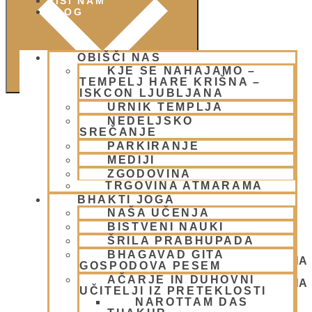
PIŠI NAM
BLOG
OBIŠČI NAS
KJE SE NAHAJAMO –
TEMPELJ HARE KRIŠNA –
ISKCON LJUBLJANA
URNIK TEMPLJA
NEDELJSKO
SREČANJE
PARKIRANJE
MEDIJI
ZGODOVINA
TRGOVINA ATMARAMA
BHAKTI JOGA
NAŠA UČENJA
BISTVENI NAUKI
ŠRILA PRABHUPADA
BHAGAVAD GITA
NEDELJSKO SREČANJE - CENTER HARE KRIŠNA
GOSPODOVA PESEM
LJUBLJANA
AČARJE IN DUHOVNI
NEDELJSKO SREČANJE - CENTER HARE KRIŠNA
UČITELJI IZ PRETEKLOSTI
LJUBLJANA
NAROTTAM DAS