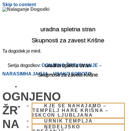
Skip to content
uradna spletna stran
Skupnosti za zavest Krišne
Ta dogodek je minil.
uradna spletna stran
Serija dogodkov:
OGNJENO ŽRTVOVANJE –
NARASIMHA JAGJA – VSAKO SOBOTO
Skupnosti za zavest Krišne
OBIŠČI NAS
OGNJENO
KJE SE NAHAJAMO –
ŽRTVOVANJE –
TEMPELJ HARE KRIŠNA –
ISKCON LJUBLJANA
NARASIMHA JAGJA –
URNIK TEMPLJA
NEDELJSKO