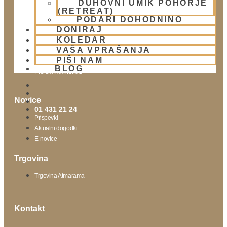
DUHOVNI UMIK POHORJE
(RETREAT)
Obišči nas
PODARI DOHODNINO
DONIRAJ
Lokacija
KOLEDAR
Urnik templja
VAŠA VPRAŠANJA
Nedeljsko srečanje
PIŠI NAM
Parkiranje
BLOG
Politika zasebnosti
Novice
01 431 21 24
Prispevki
Aktualni dogodki
E-novice
Trgovina
Trgovina Atmarama
Kontakt